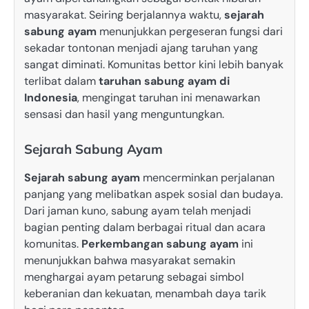
masyarakat. Seiring berjalannya waktu,
sejarah
sabung ayam
menunjukkan pergeseran fungsi dari
sekadar tontonan menjadi ajang taruhan yang
sangat diminati. Komunitas bettor kini lebih banyak
terlibat dalam
taruhan sabung ayam di
Indonesia
, mengingat taruhan ini menawarkan
sensasi dan hasil yang menguntungkan.
Sejarah Sabung Ayam
Sejarah sabung ayam
mencerminkan perjalanan
panjang yang melibatkan aspek sosial dan budaya.
Dari jaman kuno, sabung ayam telah menjadi
bagian penting dalam berbagai ritual dan acara
komunitas.
Perkembangan sabung ayam
ini
menunjukkan bahwa masyarakat semakin
menghargai ayam petarung sebagai simbol
keberanian dan kekuatan, menambah daya tarik