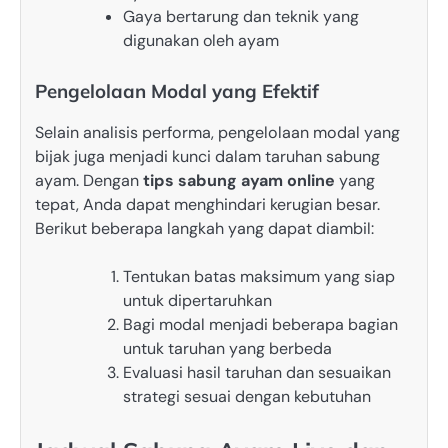
Gaya bertarung dan teknik yang
digunakan oleh ayam
Pengelolaan Modal yang Efektif
Selain analisis performa, pengelolaan modal yang
bijak juga menjadi kunci dalam taruhan sabung
ayam. Dengan
tips sabung ayam online
yang
tepat, Anda dapat menghindari kerugian besar.
Berikut beberapa langkah yang dapat diambil:
Tentukan batas maksimum yang siap
untuk dipertaruhkan
Bagi modal menjadi beberapa bagian
untuk taruhan yang berbeda
Evaluasi hasil taruhan dan sesuaikan
strategi sesuai dengan kebutuhan