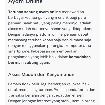
Ayam Online
Taruhan sabung ayam online
menawarkan
berbagai keuntungan yang menarik bagi para
pemain. Salah satu yang paling menonjol adalah
akses mudah dan kenyamanan yang didapatkan.
Dengan adanya platform online, pemain dapat
memasang taruhan kapan saja dan di mana saja
dengan menggunakan perangkat komputer atau
smartphone. Kebebasan ini memberikan
pengalaman yang lebih baik dalam
kemudahan
bermain sabung ayam
.
Akses Mudah dan Kenyamanan
Pemain tidak perlu lagi bepergian ke lokasi fisik
untuk memasang taruhan. Proses pendaftaran dan
transaksi berjalan dengan cepat dan efisien.
Dengan jaringan internet yang stabil, semua orang