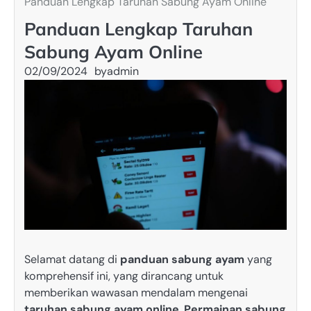
Panduan Lengkap Taruhan Sabung Ayam Online
Panduan Lengkap Taruhan
Sabung Ayam Online
02/09/2024
by
admin
Selamat datang di
panduan sabung ayam
yang
komprehensif ini, yang dirancang untuk
memberikan wawasan mendalam mengenai
taruhan sabung ayam online
.
Permainan sabung