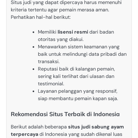
Situs judi yang dapat dipercaya harus memenuhi
kriteria tertentu agar pemain merasa aman.
Perhatikan hal-hal berikut:
Memiliki
lisensi resmi
dari badan
otoritas yang diakui.
Menawarkan sistem keamanan yang
baik untuk melindungi data pribadi dan
transaksi.
Reputasi baik di kalangan pemain,
sering kali terlihat dari ulasan dan
testimonial.
Layanan pelanggan yang responsif,
siap membantu pemain kapan saja.
Rekomendasi Situs Terbaik di Indonesia
Berikut adalah beberapa
situs judi sabung ayam
terpercaya
di Indonesia yang sudah dikenal luas