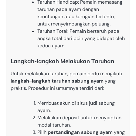
Taruhan Handicap: Pemain memasang
taruhan pada ayam dengan
keuntungan atau kerugian tertentu,
untuk menyeimbangkan peluang.
Taruhan Total: Pemain bertaruh pada
angka total dari poin yang didapat oleh
kedua ayam.
Langkah-langkah Melakukan Taruhan
Untuk melakukan taruhan, pemain perlu mengikuti
langkah-langkah taruhan sabung ayam
yang
praktis. Prosedur ini umumnya terdiri dari:
Membuat akun di situs judi sabung
ayam.
Melakukan deposit untuk menyiapkan
modal taruhan.
Pilih
pertandingan sabung ayam
yang