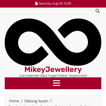
Skip
Saturday, Aug 08, 2026
to
content
MikeyJewellery
Cara Memilih Situs Togel Online Terpercaya!
Home
Sabung Ayam