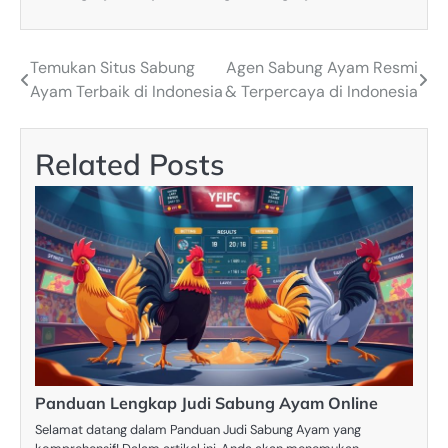
Temukan Situs Sabung
Agen Sabung Ayam Resmi
Post
Ayam Terbaik di Indonesia
& Terpercaya di Indonesia
navigation
Related Posts
Panduan Lengkap Judi Sabung Ayam Online
Selamat datang dalam Panduan Judi Sabung Ayam yang