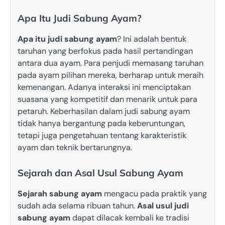
Apa Itu Judi Sabung Ayam?
Apa itu judi sabung ayam
? Ini adalah bentuk
taruhan yang berfokus pada hasil pertandingan
antara dua ayam. Para penjudi memasang taruhan
pada ayam pilihan mereka, berharap untuk meraih
kemenangan. Adanya interaksi ini menciptakan
suasana yang kompetitif dan menarik untuk para
petaruh. Keberhasilan dalam judi sabung ayam
tidak hanya bergantung pada keberuntungan,
tetapi juga pengetahuan tentang karakteristik
ayam dan teknik bertarungnya.
Sejarah dan Asal Usul Sabung Ayam
Sejarah sabung ayam
mengacu pada praktik yang
sudah ada selama ribuan tahun.
Asal usul judi
sabung ayam
dapat dilacak kembali ke tradisi