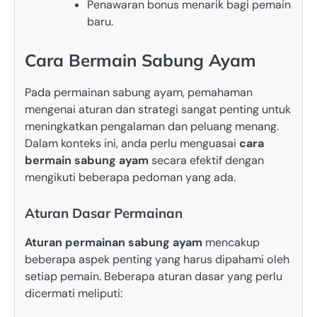
Penawaran bonus menarik bagi pemain
baru.
Cara Bermain Sabung Ayam
Pada permainan sabung ayam, pemahaman
mengenai aturan dan strategi sangat penting untuk
meningkatkan pengalaman dan peluang menang.
Dalam konteks ini, anda perlu menguasai
cara
bermain sabung ayam
secara efektif dengan
mengikuti beberapa pedoman yang ada.
Aturan Dasar Permainan
Aturan permainan sabung ayam
mencakup
beberapa aspek penting yang harus dipahami oleh
setiap pemain. Beberapa aturan dasar yang perlu
dicermati meliputi: