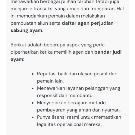
menawarkan berbagai pilihan taruhan tetapi juga
menjamin transaksi yang aman dan transparan. Hal
ini memudahkan pemain dalam melakukan
pembuatan akun serta
daftar agen perjudian
sabung ayam
.
Berikut adalah beberapa aspek yang perlu
diperhatikan ketika memilih agen dan
bandar judi
ayam
:
Reputasi baik dan ulasan positif dari
pemain lain.
Menawarkan layanan pelanggan yang
responsif dan membantu.
Menyediakan beragam metode
pembayaran yang aman dan nyaman.
Punya lisensi resmi untuk memastikan
legalitas operasional mereka.