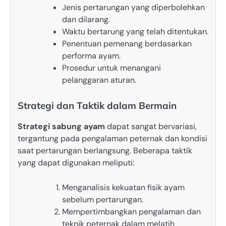
Jenis pertarungan yang diperbolehkan
dan dilarang.
Waktu bertarung yang telah ditentukan.
Penentuan pemenang berdasarkan
performa ayam.
Prosedur untuk menangani
pelanggaran aturan.
Strategi dan Taktik dalam Bermain
Strategi sabung ayam
dapat sangat bervariasi,
tergantung pada pengalaman peternak dan kondisi
saat pertarungan berlangsung. Beberapa taktik
yang dapat digunakan meliputi:
Menganalisis kekuatan fisik ayam
sebelum pertarungan.
Mempertimbangkan pengalaman dan
teknik peternak dalam melatih