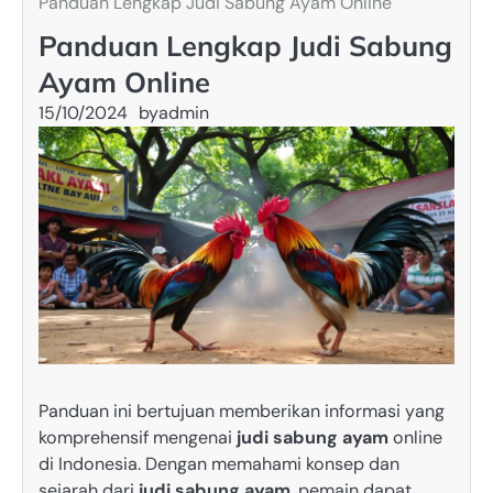
Panduan Lengkap Judi Sabung Ayam Online
Panduan Lengkap Judi Sabung
Ayam Online
15/10/2024
by
admin
Panduan ini bertujuan memberikan informasi yang
komprehensif mengenai
judi sabung ayam
online
di Indonesia. Dengan memahami konsep dan
sejarah dari
judi sabung ayam
, pemain dapat