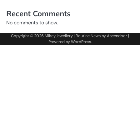
Recent Comments
No comments to show.
Copyright © 2026
MikeyJewellery
| Routine News by
Ascendoor
|
Powered by
WordPress
.