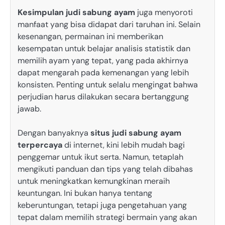
Kesimpulan judi sabung ayam
juga menyoroti
manfaat yang bisa didapat dari taruhan ini. Selain
kesenangan, permainan ini memberikan
kesempatan untuk belajar analisis statistik dan
memilih ayam yang tepat, yang pada akhirnya
dapat mengarah pada kemenangan yang lebih
konsisten. Penting untuk selalu mengingat bahwa
perjudian harus dilakukan secara bertanggung
jawab.
Dengan banyaknya
situs judi sabung ayam
terpercaya
di internet, kini lebih mudah bagi
penggemar untuk ikut serta. Namun, tetaplah
mengikuti panduan dan tips yang telah dibahas
untuk meningkatkan kemungkinan meraih
keuntungan. Ini bukan hanya tentang
keberuntungan, tetapi juga pengetahuan yang
tepat dalam memilih strategi bermain yang akan