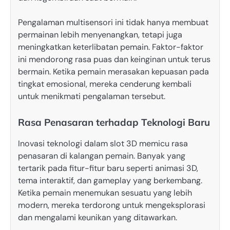
Pengalaman multisensori ini tidak hanya membuat
permainan lebih menyenangkan, tetapi juga
meningkatkan keterlibatan pemain. Faktor-faktor
ini mendorong rasa puas dan keinginan untuk terus
bermain. Ketika pemain merasakan kepuasan pada
tingkat emosional, mereka cenderung kembali
untuk menikmati pengalaman tersebut.
Rasa Penasaran terhadap Teknologi Baru
Inovasi teknologi dalam slot 3D memicu rasa
penasaran di kalangan pemain. Banyak yang
tertarik pada fitur-fitur baru seperti animasi 3D,
tema interaktif, dan gameplay yang berkembang.
Ketika pemain menemukan sesuatu yang lebih
modern, mereka terdorong untuk mengeksplorasi
dan mengalami keunikan yang ditawarkan.