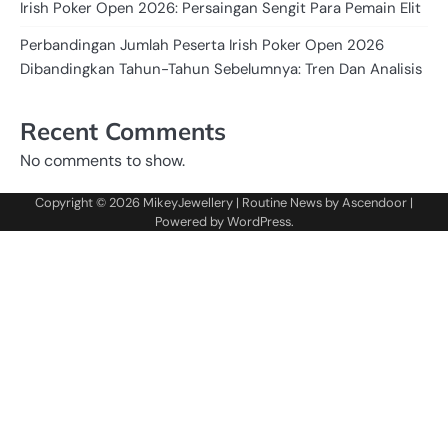
Irish Poker Open 2026: Persaingan Sengit Para Pemain Elit
Perbandingan Jumlah Peserta Irish Poker Open 2026
Dibandingkan Tahun-Tahun Sebelumnya: Tren Dan Analisis
Recent Comments
No comments to show.
Copyright © 2026
MikeyJewellery
| Routine News by
Ascendoor
|
Powered by
WordPress
.