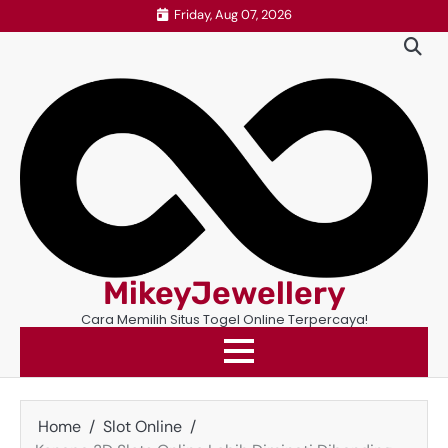
Skip
Friday, Aug 07, 2026
to
content
MikeyJewellery
Cara Memilih Situs Togel Online Terpercaya!
Home
Slot Online