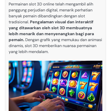
Permainan slot 3D online telah mengambil alih
panggung perjudian digital, menarik perhatian
banyak pemain dibandingkan dengan slot
tradisional.
Pengalaman visual dan interaktif
yang ditawarkan oleh slot 3D membuatnya
lebih menarik dan menyenangkan bagi para
pemain.
Dengan grafik yang memukau dan animasi
dinamis, slot 3D memberikan nuansa permainan
yang lebih mendalam.