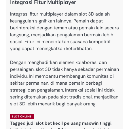
Integrasi Fitur Multiplayer
Integrasi fitur multiplayer dalam slot 3D adalah
keunggulan signifikan lainnya. Pemain dapat
berinteraksi dengan teman atau pemain lain secara
langsung, menjadikan pengalaman bermain lebih
sosial. Fitur ini menciptakan suasana kompetitif
yang dapat meningkatkan keterlibatan.
Dengan menghadirkan elemen kolaborasi dan
persaingan, slot 3D tidak hanya sekadar permainan
individu. Ini membantu membangun komunitas di
sekitar permainan, di mana pemain berbagi
strategi dan pengalaman. Interaksi sosial ini tidak
sering ditemukan pada slot tradisional, menjadikan
slot 3D lebih menarik bagi banyak orang.
SLOT ONLINE
Tagged
judi slot bet kecil peluang maxwin tinggi
,