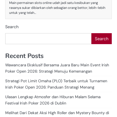
Main permainan slots online udah jadi satu kesibukan yang
rasanya sukar dibiarkan oleh sebagian orang bettor, lebih-lebih
untuk yang telah…
Search
Search
Recent Posts
Wawancara Eksklusif Bersama Juara Baru Main Event Irish
Poker Open 2026: Strategi Menuju Kemenangan
Strategi Pot Limit Omaha (PLO) Terbaik untuk Turnamen
Irish Poker Open 2026: Panduan Strategi Menang
Ulasan Lengkap Atmosfer dan Hiburan Malam Selama
Festival Irish Poker 2026 di Dublin
Melihat Dari Dekat Aksi High Roller dan Mystery Bounty di