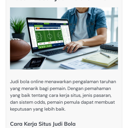
Judi bola online menawarkan pengalaman taruhan
yang menarik bagi pemain. Dengan pemahaman
yang baik tentang cara kerja situs, jenis pasaran,
dan sistem odds, pemain pemula dapat membuat
keputusan yang lebih baik.
Cara Kerja Situs Judi Bola