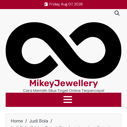
Skip
Friday, Aug 07, 2026
to
content
MikeyJewellery
Cara Memilih Situs Togel Online Terpercaya!
Home
Judi Bola