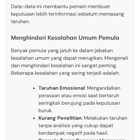
Data-data ini membantu pemain membuat
keputusan lebih terinformasi sebelum memasang
taruhan.
Menghindari Kesalahan Umum Pemula
Banyak pemula yang jatuh ke dalam jebakan
kesalahan umum yang dapat merugikan. Mengenali
dan menghindari kesalahan ini sangat penting.
Beberapa kesalahan yang sering terjadi adalah:
Taruhan Emosional
: Mengandalkan
perasaan atau emosi saat bertaruh
seringkali berujung pada keputusan
buruk.
Kurang Penelitian
: Melakukan taruhan
tanpa analisis yang cukup dapat
berdampak negatif pada hasil.