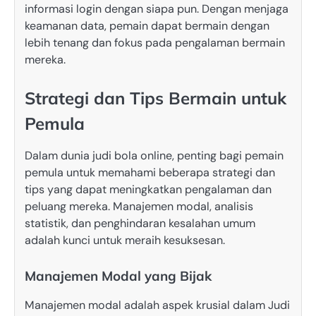
informasi login dengan siapa pun. Dengan menjaga
keamanan data, pemain dapat bermain dengan
lebih tenang dan fokus pada pengalaman bermain
mereka.
Strategi dan Tips Bermain untuk
Pemula
Dalam dunia judi bola online, penting bagi pemain
pemula untuk memahami beberapa strategi dan
tips yang dapat meningkatkan pengalaman dan
peluang mereka. Manajemen modal, analisis
statistik, dan penghindaran kesalahan umum
adalah kunci untuk meraih kesuksesan.
Manajemen Modal yang Bijak
Manajemen modal adalah aspek krusial dalam Judi