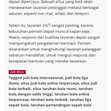
dapat dipercaya. Sebuah situs yang baik akan
menawarkan layanan pelanggan melalui berbagai
saluran, seperti live chat, email, dan telepon.
Selain itu, layanan 24/7 sangat penting, karena
kebutuhan pemain dapat muncul kapan saja.
Waktu respons dan kualitas layanan dapat sangat
mempengaruhi pengalaman bermain. Pemain
disarankan untuk menghubungi layanan pelanggan
sebelum mendaftar, untuk menguji respons dan
kecepatan bantuan yang mereka tawarkan.
JUDI BOLA
Tagged
judi bola internasional
,
judi bola liga
dunia
,
situs judi bola online terpercaya
,
situs judi
bola terbaik
,
situs taruhan bola resmi
,
taruhan
bola dengan odds tinggi
,
taruhan bola online
terpercaya
,
taruhan bola terbaik
,
taruhan liga
sepak bola
,
taruhan pertandingan sepak bola