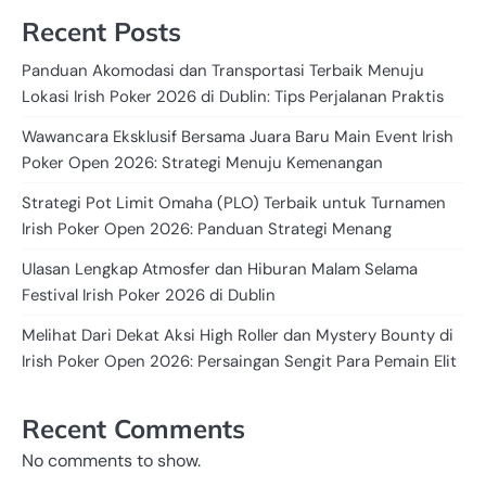
Recent Posts
Panduan Akomodasi dan Transportasi Terbaik Menuju
Lokasi Irish Poker 2026 di Dublin: Tips Perjalanan Praktis
Wawancara Eksklusif Bersama Juara Baru Main Event Irish
Poker Open 2026: Strategi Menuju Kemenangan
Strategi Pot Limit Omaha (PLO) Terbaik untuk Turnamen
Irish Poker Open 2026: Panduan Strategi Menang
Ulasan Lengkap Atmosfer dan Hiburan Malam Selama
Festival Irish Poker 2026 di Dublin
Melihat Dari Dekat Aksi High Roller dan Mystery Bounty di
Irish Poker Open 2026: Persaingan Sengit Para Pemain Elit
Recent Comments
No comments to show.