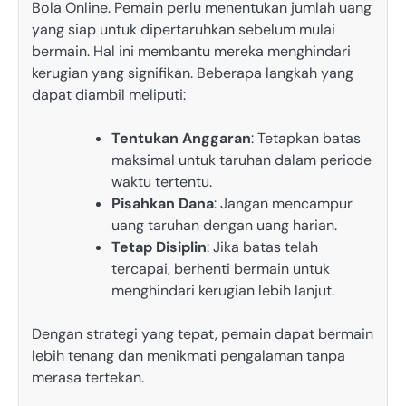
Bola Online. Pemain perlu menentukan jumlah uang
yang siap untuk dipertaruhkan sebelum mulai
bermain. Hal ini membantu mereka menghindari
kerugian yang signifikan. Beberapa langkah yang
dapat diambil meliputi:
Tentukan Anggaran
: Tetapkan batas
maksimal untuk taruhan dalam periode
waktu tertentu.
Pisahkan Dana
: Jangan mencampur
uang taruhan dengan uang harian.
Tetap Disiplin
: Jika batas telah
tercapai, berhenti bermain untuk
menghindari kerugian lebih lanjut.
Dengan strategi yang tepat, pemain dapat bermain
lebih tenang dan menikmati pengalaman tanpa
merasa tertekan.