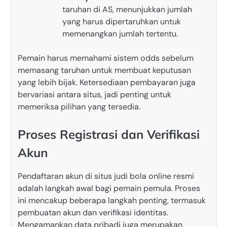
taruhan di AS, menunjukkan jumlah
yang harus dipertaruhkan untuk
memenangkan jumlah tertentu.
Pemain harus memahami sistem odds sebelum
memasang taruhan untuk membuat keputusan
yang lebih bijak. Ketersediaan pembayaran juga
bervariasi antara situs, jadi penting untuk
memeriksa pilihan yang tersedia.
Proses Registrasi dan Verifikasi
Akun
Pendaftaran akun di situs judi bola online resmi
adalah langkah awal bagi pemain pemula. Proses
ini mencakup beberapa langkah penting, termasuk
pembuatan akun dan verifikasi identitas.
Mengamankan data pribadi juga merupakan