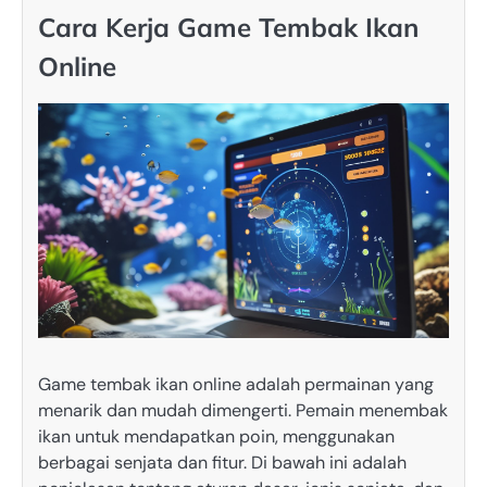
Cara Kerja Game Tembak Ikan
Online
Game tembak ikan online adalah permainan yang
menarik dan mudah dimengerti. Pemain menembak
ikan untuk mendapatkan poin, menggunakan
berbagai senjata dan fitur. Di bawah ini adalah