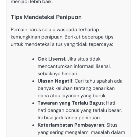
menjadi lebih baik.
Tips Mendeteksi Penipuan
Pemain harus selalu waspada terhadap
kemungkinan penipuan. Berikut beberapa tips
untuk mendeteksi situs yang tidak tepercaya:
Cek Lisensi
: Jika situs tidak
mencantumkan informasi lisensi,
sebaiknya hindari.
Ulasan Negatif
: Cari tahu apakah ada
banyak keluhan tentang penarikan
dana atau layanan yang buruk.
Tawaran yang Terlalu Bagus
: Hati-
hati dengan bonus yang terlalu besar.
Ini bisa jadi tanda penipuan.
Keterlambatan Pembayaran
: Situs
yang sering mengalami masalah dalam