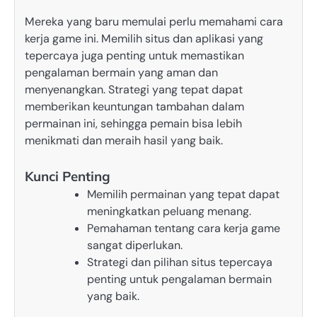
Mereka yang baru memulai perlu memahami cara
kerja game ini. Memilih situs dan aplikasi yang
tepercaya juga penting untuk memastikan
pengalaman bermain yang aman dan
menyenangkan. Strategi yang tepat dapat
memberikan keuntungan tambahan dalam
permainan ini, sehingga pemain bisa lebih
menikmati dan meraih hasil yang baik.
Kunci Penting
Memilih permainan yang tepat dapat
meningkatkan peluang menang.
Pemahaman tentang cara kerja game
sangat diperlukan.
Strategi dan pilihan situs tepercaya
penting untuk pengalaman bermain
yang baik.