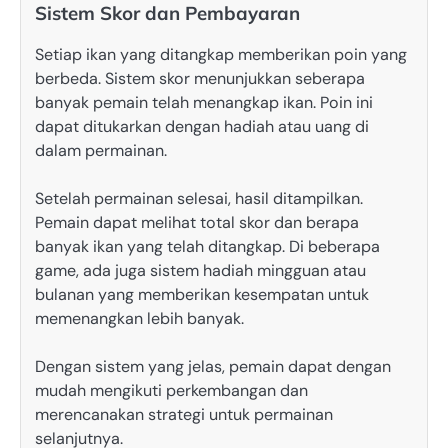
Sistem Skor dan Pembayaran
Setiap ikan yang ditangkap memberikan poin yang
berbeda. Sistem skor menunjukkan seberapa
banyak pemain telah menangkap ikan. Poin ini
dapat ditukarkan dengan hadiah atau uang di
dalam permainan.
Setelah permainan selesai, hasil ditampilkan.
Pemain dapat melihat total skor dan berapa
banyak ikan yang telah ditangkap. Di beberapa
game, ada juga sistem hadiah mingguan atau
bulanan yang memberikan kesempatan untuk
memenangkan lebih banyak.
Dengan sistem yang jelas, pemain dapat dengan
mudah mengikuti perkembangan dan
merencanakan strategi untuk permainan
selanjutnya.