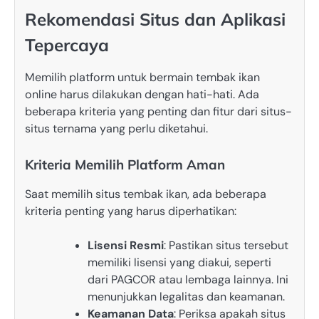
Rekomendasi Situs dan Aplikasi
Tepercaya
Memilih platform untuk bermain tembak ikan
online harus dilakukan dengan hati-hati. Ada
beberapa kriteria yang penting dan fitur dari situs-
situs ternama yang perlu diketahui.
Kriteria Memilih Platform Aman
Saat memilih situs tembak ikan, ada beberapa
kriteria penting yang harus diperhatikan:
Lisensi Resmi
: Pastikan situs tersebut
memiliki lisensi yang diakui, seperti
dari PAGCOR atau lembaga lainnya. Ini
menunjukkan legalitas dan keamanan.
Keamanan Data
: Periksa apakah situs