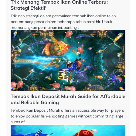
Trik Menang Tembak Ikan Online Terbaru:
Strategi Efektif
Trik dan strategi dalam permainan tembak ikan online telah
berkembang pesat dalam beberapa tahun terakhir. Untuk
memenangkan permainan ini, penting…
Tembak Ikan Deposit Murah Guide for Affordable
and Reliable Gaming
Tembak Ikan Deposit Murah offers an accessible way for players
to enjoy popular fish-shooting games without committing large
sums of…