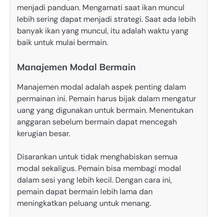
menjadi panduan. Mengamati saat ikan muncul
lebih sering dapat menjadi strategi. Saat ada lebih
banyak ikan yang muncul, itu adalah waktu yang
baik untuk mulai bermain.
Manajemen Modal Bermain
Manajemen modal adalah aspek penting dalam
permainan ini. Pemain harus bijak dalam mengatur
uang yang digunakan untuk bermain. Menentukan
anggaran sebelum bermain dapat mencegah
kerugian besar.
Disarankan untuk tidak menghabiskan semua
modal sekaligus. Pemain bisa membagi modal
dalam sesi yang lebih kecil. Dengan cara ini,
pemain dapat bermain lebih lama dan
meningkatkan peluang untuk menang.