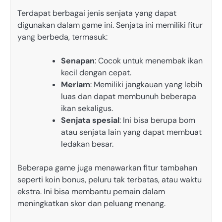
Terdapat berbagai jenis senjata yang dapat
digunakan dalam game ini. Senjata ini memiliki fitur
yang berbeda, termasuk:
Senapan
: Cocok untuk menembak ikan
kecil dengan cepat.
Meriam
: Memiliki jangkauan yang lebih
luas dan dapat membunuh beberapa
ikan sekaligus.
Senjata spesial
: Ini bisa berupa bom
atau senjata lain yang dapat membuat
ledakan besar.
Beberapa game juga menawarkan fitur tambahan
seperti koin bonus, peluru tak terbatas, atau waktu
ekstra. Ini bisa membantu pemain dalam
meningkatkan skor dan peluang menang.