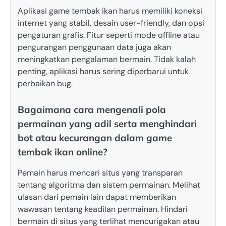
Aplikasi game tembak ikan harus memiliki koneksi
internet yang stabil, desain user-friendly, dan opsi
pengaturan grafis. Fitur seperti mode offline atau
pengurangan penggunaan data juga akan
meningkatkan pengalaman bermain. Tidak kalah
penting, aplikasi harus sering diperbarui untuk
perbaikan bug.
Bagaimana cara mengenali pola
permainan yang adil serta menghindari
bot atau kecurangan dalam game
tembak ikan online?
Pemain harus mencari situs yang transparan
tentang algoritma dan sistem permainan. Melihat
ulasan dari pemain lain dapat memberikan
wawasan tentang keadilan permainan. Hindari
bermain di situs yang terlihat mencurigakan atau