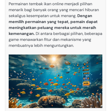
Permainan tembak ikan online menjadi pilihan
menarik bagi banyak orang yang mencari hiburan
sekaligus kesempatan untuk menang.
Dengan
memilih permainan yang tepat, pemain dapat
meningkatkan peluang mereka untuk meraih
kemenangan.
Di antara berbagai pilihan, beberapa
game menawarkan fitur dan mekanisme yang
membuatnya lebih menguntungkan.