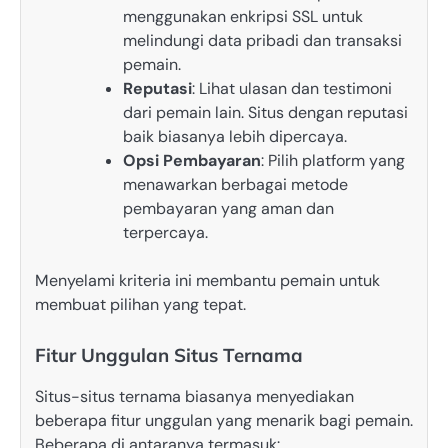
menggunakan enkripsi SSL untuk
melindungi data pribadi dan transaksi
pemain.
Reputasi
: Lihat ulasan dan testimoni
dari pemain lain. Situs dengan reputasi
baik biasanya lebih dipercaya.
Opsi Pembayaran
: Pilih platform yang
menawarkan berbagai metode
pembayaran yang aman dan
terpercaya.
Menyelami kriteria ini membantu pemain untuk
membuat pilihan yang tepat.
Fitur Unggulan Situs Ternama
Situs-situs ternama biasanya menyediakan
beberapa fitur unggulan yang menarik bagi pemain.
Beberapa di antaranya termasuk: