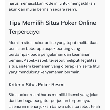
harus memasukkan kode ini untuk mengaktifkan
akun dan mulai bermain secara resmi.
Tips Memilih Situs Poker Online
Terpercaya
Memilih situs poker online yang tepat melibatkan
penilaian beberapa aspek penting yang
berdampak pada pengalaman dan keamanan
pemain. Aspek-aspek tersebut meliputi legalitas
situs, sistem keamanan yang diterapkan, serta fitur
yang mendukung kenyamanan bermain.
Kriteria Situs Poker Resmi
Situs poker resmi harus memiliki lisensi yang jelas
dari lembaga pengatur perjudian terpercaya.
Lisensi ini menunjukkan bahwa situs tersebut telah