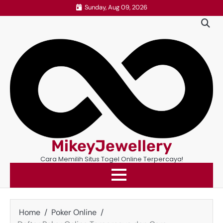
Skip
Sunday, Aug 09, 2026
to
content
MikeyJewellery
Cara Memilih Situs Togel Online Terpercaya!
Home
Poker Online