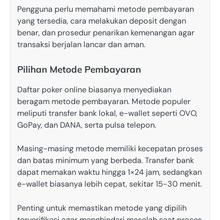
Pengguna perlu memahami metode pembayaran
yang tersedia, cara melakukan deposit dengan
benar, dan prosedur penarikan kemenangan agar
transaksi berjalan lancar dan aman.
Pilihan Metode Pembayaran
Daftar poker online biasanya menyediakan
beragam metode pembayaran. Metode populer
meliputi transfer bank lokal, e-wallet seperti OVO,
GoPay, dan DANA, serta pulsa telepon.
Masing-masing metode memiliki kecepatan proses
dan batas minimum yang berbeda. Transfer bank
dapat memakan waktu hingga 1×24 jam, sedangkan
e-wallet biasanya lebih cepat, sekitar 15-30 menit.
Penting untuk memastikan metode yang dipilih
terverifikasi agar menghindari masalah saat proses