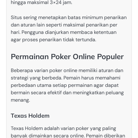
hingga maksimal 3×24 jam.
Situs sering menetapkan batas minimum penarikan
dan aturan lain seperti maksimal penarikan per
hari. Pengguna dianjurkan membaca ketentuan
agar proses penarikan tidak tertunda.
Permainan Poker Online Populer
Beberapa varian poker online memiliki aturan dan
strategi yang berbeda. Pemain harus memahami
perbedaan utama setiap permainan agar dapat
bermain secara efektif dan meningkatkan peluang
menang.
Texas Holdem
Texas Holdem adalah varian poker yang paling
banyak dimainkan secara online. Pemain diberikan