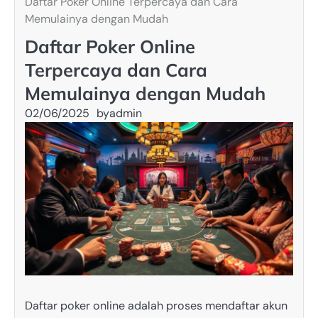
Daftar Poker Online Terpercaya dan Cara
Memulainya dengan Mudah
Daftar Poker Online
Terpercaya dan Cara
Memulainya dengan Mudah
02/06/2025
by
admin
Daftar poker online adalah proses mendaftar akun