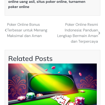
online uang asli
,
situs poker online
,
turnamen
poker online
Poker Online Bonus
Poker Online Resmi
Post
Terbesar untuk Menang
Indonesia: Panduan
navigation
Maksimal dan Aman
Lengkap Bermain Aman
dan Terpercaya
Related Posts