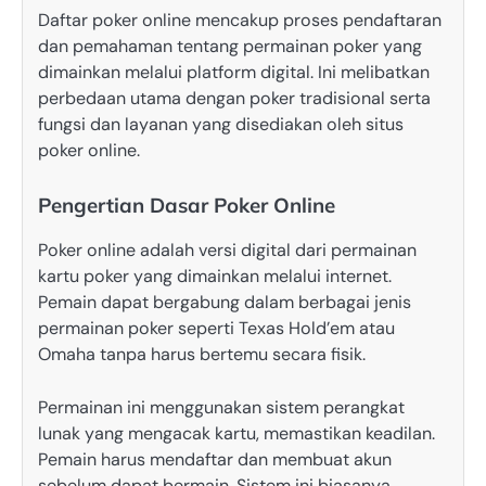
Daftar poker online mencakup proses pendaftaran
dan pemahaman tentang permainan poker yang
dimainkan melalui platform digital. Ini melibatkan
perbedaan utama dengan poker tradisional serta
fungsi dan layanan yang disediakan oleh situs
poker online.
Pengertian Dasar Poker Online
Poker online adalah versi digital dari permainan
kartu poker yang dimainkan melalui internet.
Pemain dapat bergabung dalam berbagai jenis
permainan poker seperti Texas Hold’em atau
Omaha tanpa harus bertemu secara fisik.
Permainan ini menggunakan sistem perangkat
lunak yang mengacak kartu, memastikan keadilan.
Pemain harus mendaftar dan membuat akun
sebelum dapat bermain. Sistem ini biasanya