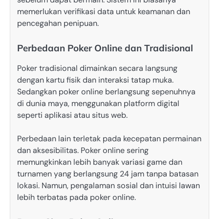
memerlukan verifikasi data untuk keamanan dan
pencegahan penipuan.
Perbedaan Poker Online dan Tradisional
Poker tradisional dimainkan secara langsung
dengan kartu fisik dan interaksi tatap muka.
Sedangkan poker online berlangsung sepenuhnya
di dunia maya, menggunakan platform digital
seperti aplikasi atau situs web.
Perbedaan lain terletak pada kecepatan permainan
dan aksesibilitas. Poker online sering
memungkinkan lebih banyak variasi game dan
turnamen yang berlangsung 24 jam tanpa batasan
lokasi. Namun, pengalaman sosial dan intuisi lawan
lebih terbatas pada poker online.