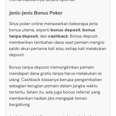
Jenis-Jenis Bonus Poker
Situs poker online menawarkan beberapa jenis
bonus utama, seperti
bonus deposit
,
bonus
tanpa deposit
, dan
cashback
. Bonus deposit
memberikan tambahan dana saat pemain mengisi
saldo akun pertama kali atau setiap kali melakukan
deposit.
Bonus tanpa deposit memungkinkan pemain
mendapat dana gratis tanpa harus melakukan isi
ulang. Cashback biasanya berupa pengembalian
sebagian kerugian pemain dalam jangka waktu
tertentu. Selain itu, ada juga bonus referral yang
memberikan hadiah jika mengajak teman
bergabung.