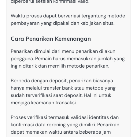
diperbarui setelah konfirmasi valid.
Waktu proses dapat bervariasi tergantung metode
pembayaran yang dipakai dan kebijakan situs.
Cara Penarikan Kemenangan
Penarikan dimulai dari menu penarikan di akun
pengguna. Pemain harus memasukkan jumlah yang
ingin ditarik dan memilih metode penarikan.
Berbeda dengan deposit, penarikan biasanya
hanya melalui transfer bank atau metode yang
sudah terverifikasi saat deposit. Hal ini untuk
menjaga keamanan transaksi.
Proses verifikasi termasuk validasi identitas dan
konfirmasi data rekening yang dimiliki. Penarikan
dapat memakan waktu antara beberapa jam