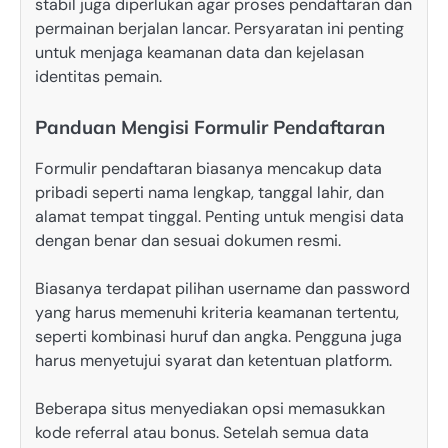
stabil juga diperlukan agar proses pendaftaran dan
permainan berjalan lancar. Persyaratan ini penting
untuk menjaga keamanan data dan kejelasan
identitas pemain.
Panduan Mengisi Formulir Pendaftaran
Formulir pendaftaran biasanya mencakup data
pribadi seperti nama lengkap, tanggal lahir, dan
alamat tempat tinggal. Penting untuk mengisi data
dengan benar dan sesuai dokumen resmi.
Biasanya terdapat pilihan username dan password
yang harus memenuhi kriteria keamanan tertentu,
seperti kombinasi huruf dan angka. Pengguna juga
harus menyetujui syarat dan ketentuan platform.
Beberapa situs menyediakan opsi memasukkan
kode referral atau bonus. Setelah semua data