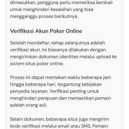
dimasukkan, pengguna perlu memeriksa kembali
untuk menghindari kesalahan yang bisa
mengganggu proses berikutnya.
Verifikasi Akun Poker Online
Setelah mendaftar, tahap selanjutnya adalah
verifikasi akun. Ini biasanya dilakukan dengan
mengirimkan dokumen identitas melalui upload ke
sistem situs poker online.
Proses ini dapat memakan waktu beberapa jam
hingga beberapa hari, tergantung kebijakan
penyedia layanan. Verifikasi penting untuk
menghindari penipuan dan memastikan pemain
adalah orang asli.
Selain dokumen, beberapa situs juga mengirim
kode verifikasi melalui email atau SMS. Pemain