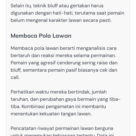
Selain itu, teknik bluff atau gertakan harus
digunakan dengan hati-hati, terutama saat pemain
belum mengenal karakter lawan secara pasti.
Membaca Pola Lawan
Membaca pola lawan berarti menganalisis cara
bertaruh dan reaksi mereka selama permainan.
Pemain yang agresif cenderung sering raise dan
bluff, sementara pemain pasif biasanya cek dan
call.
Perhatikan waktu mereka bertindak, jumlah
taruhan, dan perubahan gaya bermain yang tiba-
tiba. Kombinasi pengamatan ini membantu
menentukan kekuatan tangan lawan.
Pencatatan riwayat permainan lawan berguna
untuk menemukan kebiasaan tertentu. Data ini