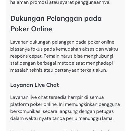
halaman promosi atau syarat penggunaannya.
Dukungan Pelanggan pada
Poker Online
Layanan dukungan pelanggan pada poker online
biasanya fokus pada kemudahan akses dan waktu
respons cepat. Pemain harus bisa menghubungi
staf dengan berbagai metode saat menghadapi
masalah teknis atau pertanyaan terkait akun.
Layanan Live Chat
Layanan live chat tersedia hampir di semua
platform poker online. Ini memungkinkan pengguna
berkomunikasi secara langsung dengan petugas
dalam waktu nyata tanpa perlu menunggu lama.