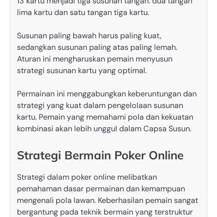
13 kartu menjadi tiga susunan tangan: dua tangan
lima kartu dan satu tangan tiga kartu.
Susunan paling bawah harus paling kuat,
sedangkan susunan paling atas paling lemah.
Aturan ini mengharuskan pemain menyusun
strategi susunan kartu yang optimal.
Permainan ini menggabungkan keberuntungan dan
strategi yang kuat dalam pengelolaan susunan
kartu. Pemain yang memahami pola dan kekuatan
kombinasi akan lebih unggul dalam Capsa Susun.
Strategi Bermain Poker Online
Strategi dalam poker online melibatkan
pemahaman dasar permainan dan kemampuan
mengenali pola lawan. Keberhasilan pemain sangat
bergantung pada teknik bermain yang terstruktur