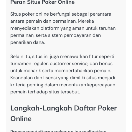
Peran Situs Poker Online
Situs poker online berfungsi sebagai perantara
antara pemain dan permainan. Mereka
menyediakan platform yang aman untuk taruhan,
permainan, serta sistem pembayaran dan
penarikan dana.
Selain itu, situs ini juga menawarkan fitur seperti
turnamen reguler, customer service, dan bonus
untuk menarik serta mempertahankan pemain.
Keandalan dan lisensi yang dimiliki situs menjadi
kriteria penting dalam menentukan kepercayaan
pemain terhadap situs tersebut.
Langkah-Langkah Daftar Poker
Online
Proses pendaftaran poker online melibatkan