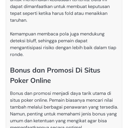
dapat dimanfaatkan untuk membuat keputusan
tepat seperti ketika harus fold atau menaikkan
taruhan.
Kemampuan membaca pola juga mendukung
deteksi bluff, sehingga pemain dapat
mengantisipasi risiko dengan lebih baik dalam tiap
ronde.
Bonus dan Promosi Di Situs
Poker Online
Bonus dan promosi menjadi daya tarik utama di
situs poker online. Pemain biasanya mencari nilai
tambah melalui berbagai penawaran yang tersedia.
Namun, penting untuk memahami jenis bonus yang
umum dan ketentuan yang mengikat agar bisa
memanfaatkannya secara optimal.