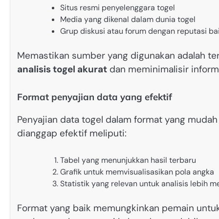
Situs resmi penyelenggara togel
Media yang dikenal dalam dunia togel
Grup diskusi atau forum dengan reputasi ba
Memastikan sumber yang digunakan adalah t
analisis togel akurat
dan meminimalisir inform
Format penyajian data yang efektif
Penyajian data togel dalam format yang mudah
dianggap efektif meliputi:
Tabel yang menunjukkan hasil terbaru
Grafik untuk memvisualisasikan pola angka
Statistik yang relevan untuk analisis lebih 
Format yang baik memungkinkan pemain untu