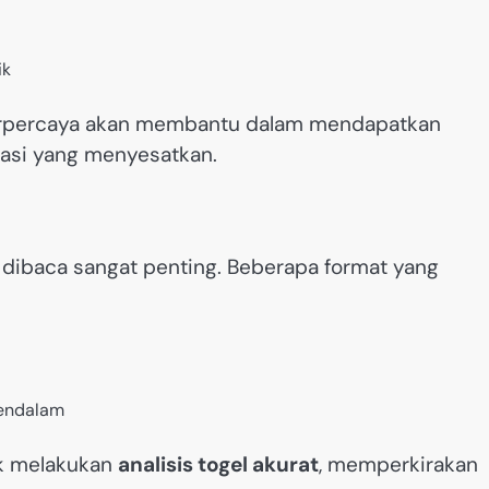
ik
erpercaya akan membantu dalam mendapatkan
asi yang menyesatkan.
 dibaca sangat penting. Beberapa format yang
mendalam
k melakukan
analisis togel akurat
, memperkirakan