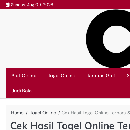
Skip
Sunday, Aug 09, 2026
to
content
Slot Online
Togel Online
Taruhan Golf
S
Judi Bola
Home
Togel Online
Cek Hasil Togel Online Terbaru &
Cek Hasil Togel Online Te