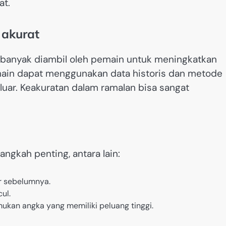
at.
 akurat
banyak diambil oleh pemain untuk meningkatkan
main dapat menggunakan data historis dan metode
luar. Keakuratan dalam ramalan bisa sangat
ngkah penting, antara lain:
r sebelumnya.
ul.
kan angka yang memiliki peluang tinggi.