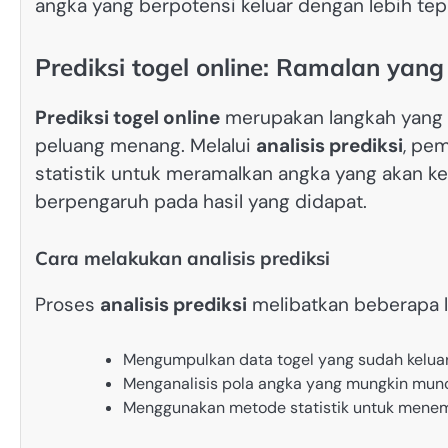
angka yang berpotensi keluar dengan lebih tep
Prediksi togel online: Ramalan yang
Prediksi togel online
merupakan langkah yang 
peluang menang. Melalui
analisis prediksi
, pe
statistik untuk meramalkan angka yang akan ke
berpengaruh pada hasil yang didapat.
Cara melakukan analisis prediksi
Proses
analisis prediksi
melibatkan beberapa la
Mengumpulkan data togel yang sudah kelua
Menganalisis pola angka yang mungkin munc
Menggunakan metode statistik untuk menemu