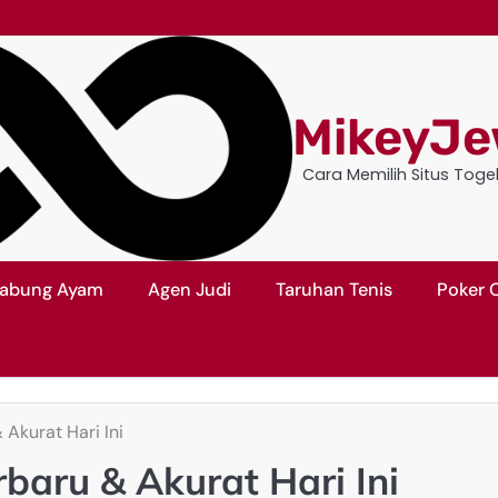
MikeyJe
Cara Memilih Situs Toge
abung Ayam
Agen Judi
Taruhan Tenis
Poker 
 Akurat Hari Ini
rbaru & Akurat Hari Ini