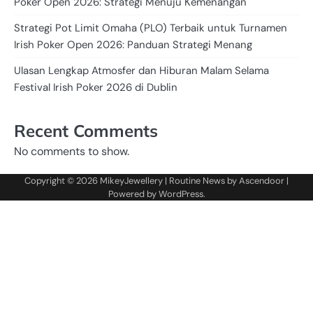
Poker Open 2026: Strategi Menuju Kemenangan
Strategi Pot Limit Omaha (PLO) Terbaik untuk Turnamen
Irish Poker Open 2026: Panduan Strategi Menang
Ulasan Lengkap Atmosfer dan Hiburan Malam Selama
Festival Irish Poker 2026 di Dublin
Recent Comments
No comments to show.
Copyright © 2026
MikeyJewellery
| Routine News by
Ascendoor
|
Powered by
WordPress
.