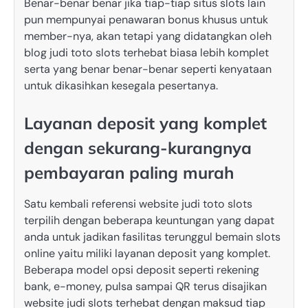
Benar-benar benar jika tiap-tiap situs slots lain
pun mempunyai penawaran bonus khusus untuk
member-nya, akan tetapi yang didatangkan oleh
blog judi toto slots terhebat biasa lebih komplet
serta yang benar benar-benar seperti kenyataan
untuk dikasihkan kesegala pesertanya.
Layanan deposit yang komplet
dengan sekurang-kurangnya
pembayaran paling murah
Satu kembali referensi website judi toto slots
terpilih dengan beberapa keuntungan yang dapat
anda untuk jadikan fasilitas terunggul bemain slots
online yaitu miliki layanan deposit yang komplet.
Beberapa model opsi deposit seperti rekening
bank, e-money, pulsa sampai QR terus disajikan
website judi slots terhebat dengan maksud tiap