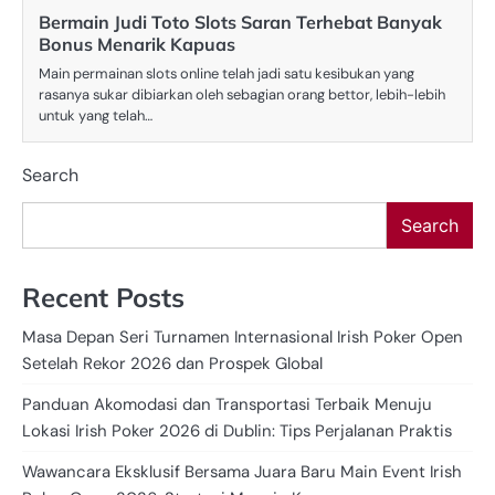
Bermain Judi Toto Slots Saran Terhebat Banyak
Bonus Menarik Kapuas
Main permainan slots online telah jadi satu kesibukan yang
rasanya sukar dibiarkan oleh sebagian orang bettor, lebih-lebih
untuk yang telah…
Search
Search
Recent Posts
Masa Depan Seri Turnamen Internasional Irish Poker Open
Setelah Rekor 2026 dan Prospek Global
Panduan Akomodasi dan Transportasi Terbaik Menuju
Lokasi Irish Poker 2026 di Dublin: Tips Perjalanan Praktis
Wawancara Eksklusif Bersama Juara Baru Main Event Irish