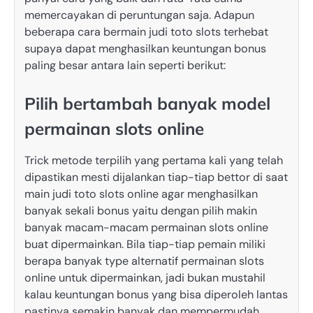
memercayakan di peruntungan saja. Adapun
beberapa cara bermain judi toto slots terhebat
supaya dapat menghasilkan keuntungan bonus
paling besar antara lain seperti berikut:
Pilih bertambah banyak model
permainan slots online
Trick metode terpilih yang pertama kali yang telah
dipastikan mesti dijalankan tiap-tiap bettor di saat
main judi toto slots online agar menghasilkan
banyak sekali bonus yaitu dengan pilih makin
banyak macam-macam permainan slots online
buat dipermainkan. Bila tiap-tiap pemain miliki
berapa banyak type alternatif permainan slots
online untuk dipermainkan, jadi bukan mustahil
kalau keuntungan bonus yang bisa diperoleh lantas
pastinya semakin banyak dan mempermudah.