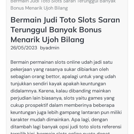
Bermain Judi Toto Slots Saran Terunggul Banyak
Bonus Menarik Ujoh Bilang
Bermain Judi Toto Slots Saran
Terunggul Banyak Bonus
Menarik Ujoh Bilang
26/05/2023
by
admin
Bermain permainan slots online udah jadi satu
pekerjaan yang rasanya sukar dibiarkan oleh
sebagian orang bettor, apalagi untuk yang udah
tunjukkan sendiri kayak apakah keuntungan
didalamnya. Karena, kalau dibanding mainkan
perjudian lain biasanya, slots yaitu games yang
cukup prospektif dalam memberinya beberapa
keuntungan juga lebih gampang lantaran pun miliki
karakter mudah dimainkan. Apa lagi, dengan
ditambah lagi banyak opsi judi toto slots referensi
terpilih kini, bermain slots online nyata dapat