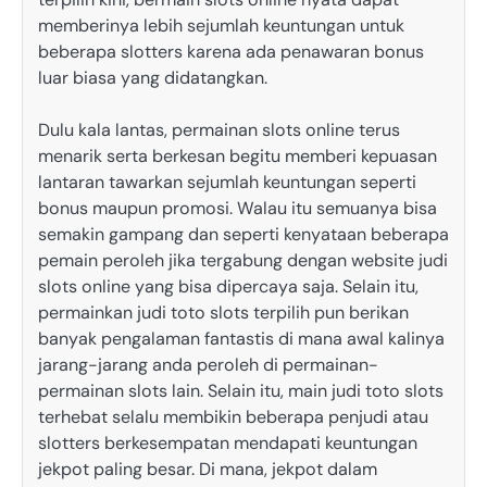
memberinya lebih sejumlah keuntungan untuk
beberapa slotters karena ada penawaran bonus
luar biasa yang didatangkan.
Dulu kala lantas, permainan slots online terus
menarik serta berkesan begitu memberi kepuasan
lantaran tawarkan sejumlah keuntungan seperti
bonus maupun promosi. Walau itu semuanya bisa
semakin gampang dan seperti kenyataan beberapa
pemain peroleh jika tergabung dengan website judi
slots online yang bisa dipercaya saja. Selain itu,
permainkan judi toto slots terpilih pun berikan
banyak pengalaman fantastis di mana awal kalinya
jarang-jarang anda peroleh di permainan-
permainan slots lain. Selain itu, main judi toto slots
terhebat selalu membikin beberapa penjudi atau
slotters berkesempatan mendapati keuntungan
jekpot paling besar. Di mana, jekpot dalam