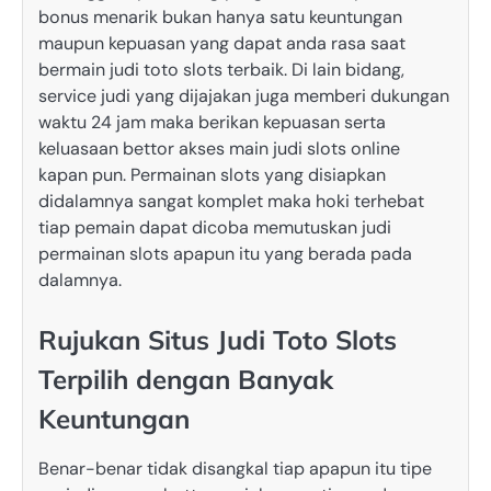
bonus menarik bukan hanya satu keuntungan
maupun kepuasan yang dapat anda rasa saat
bermain judi toto slots terbaik. Di lain bidang,
service judi yang dijajakan juga memberi dukungan
waktu 24 jam maka berikan kepuasan serta
keluasaan bettor akses main judi slots online
kapan pun. Permainan slots yang disiapkan
didalamnya sangat komplet maka hoki terhebat
tiap pemain dapat dicoba memutuskan judi
permainan slots apapun itu yang berada pada
dalamnya.
Rujukan Situs Judi Toto Slots
Terpilih dengan Banyak
Keuntungan
Benar-benar tidak disangkal tiap apapun itu tipe