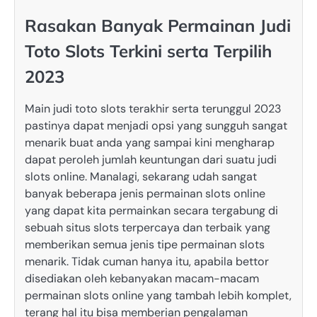
Rasakan Banyak Permainan Judi
Toto Slots Terkini serta Terpilih
2023
Main judi toto slots terakhir serta terunggul 2023
pastinya dapat menjadi opsi yang sungguh sangat
menarik buat anda yang sampai kini mengharap
dapat peroleh jumlah keuntungan dari suatu judi
slots online. Manalagi, sekarang udah sangat
banyak beberapa jenis permainan slots online
yang dapat kita permainkan secara tergabung di
sebuah situs slots terpercaya dan terbaik yang
memberikan semua jenis tipe permainan slots
menarik. Tidak cuman hanya itu, apabila bettor
disediakan oleh kebanyakan macam-macam
permainan slots online yang tambah lebih komplet,
terang hal itu bisa memberian pengalaman