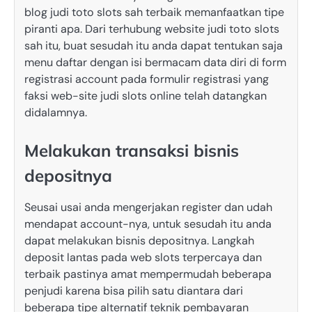
blog judi toto slots sah terbaik memanfaatkan tipe
piranti apa. Dari terhubung website judi toto slots
sah itu, buat sesudah itu anda dapat tentukan saja
menu daftar dengan isi bermacam data diri di form
registrasi account pada formulir registrasi yang
faksi web-site judi slots online telah datangkan
didalamnya.
Melakukan transaksi bisnis
depositnya
Seusai usai anda mengerjakan register dan udah
mendapat account-nya, untuk sesudah itu anda
dapat melakukan bisnis depositnya. Langkah
deposit lantas pada web slots terpercaya dan
terbaik pastinya amat mempermudah beberapa
penjudi karena bisa pilih satu diantara dari
beberapa tipe alternatif teknik pembayaran