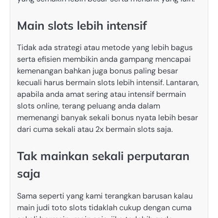
Main slots lebih intensif
Tidak ada strategi atau metode yang lebih bagus
serta efisien membikin anda gampang mencapai
kemenangan bahkan juga bonus paling besar
kecuali harus bermain slots lebih intensif. Lantaran,
apabila anda amat sering atau intensif bermain
slots online, terang peluang anda dalam
memenangi banyak sekali bonus nyata lebih besar
dari cuma sekali atau 2x bermain slots saja.
Tak mainkan sekali perputaran
saja
Sama seperti yang kami terangkan barusan kalau
main judi toto slots tidaklah cukup dengan cuma