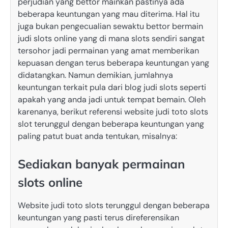
perjudian yang bettor mainkan pastinya ada
beberapa keuntungan yang mau diterima. Hal itu
juga bukan pengecualian sewaktu bettor bermain
judi slots online yang di mana slots sendiri sangat
tersohor jadi permainan yang amat memberikan
kepuasan dengan terus beberapa keuntungan yang
didatangkan. Namun demikian, jumlahnya
keuntungan terkait pula dari blog judi slots seperti
apakah yang anda jadi untuk tempat bemain. Oleh
karenanya, berikut referensi website judi toto slots
slot terunggul dengan beberapa keuntungan yang
paling patut buat anda tentukan, misalnya:
Sediakan banyak permainan
slots online
Website judi toto slots terunggul dengan beberapa
keuntungan yang pasti terus direferensikan