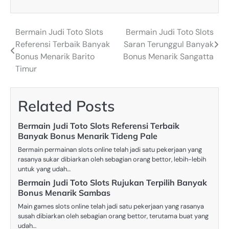
Bermain Judi Toto Slots
Bermain Judi Toto Slots
Post
Referensi Terbaik Banyak
Saran Terunggul Banyak
navigation
Bonus Menarik Barito
Bonus Menarik Sangatta
Timur
Related Posts
Bermain Judi Toto Slots Referensi Terbaik
Banyak Bonus Menarik Tideng Pale
Bermain permainan slots online telah jadi satu pekerjaan yang
rasanya sukar dibiarkan oleh sebagian orang bettor, lebih-lebih
untuk yang udah…
Bermain Judi Toto Slots Rujukan Terpilih Banyak
Bonus Menarik Sambas
Main games slots online telah jadi satu pekerjaan yang rasanya
susah dibiarkan oleh sebagian orang bettor, terutama buat yang
udah…