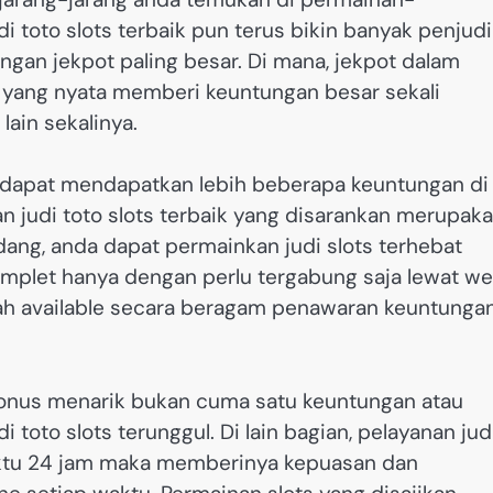
di toto slots terbaik pun terus bikin banyak penjudi
gan jekpot paling besar. Di mana, jekpot dalam
 yang nyata memberi keuntungan besar sekali
ain sekalinya.
uk dapat mendapatkan lebih beberapa keuntungan di
kan judi toto slots terbaik yang disarankan merupak
bidang, anda dapat permainkan judi slots terhebat
omplet hanya dengan perlu tergabung saja lewat w
lah available secara beragam penawaran keuntunga
onus menarik bukan cuma satu keuntungan atau
 toto slots terunggul. Di lain bagian, pelayanan jud
ktu 24 jam maka memberinya kepuasan dan