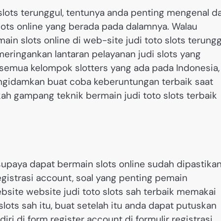
 slots terunggul, tentunya anda penting mengenal d
slots online yang berada pada dalamnya. Walau
main slots online di web-site judi toto slots terungg
meringankan lantaran pelayanan judi slots yang
i semua kelompok slotters yang ada pada Indonesia,
engidamkan buat coba keberuntungan terbaik saat
kah gampang teknik bermain judi toto slots terbaik
upaya dapat bermain slots online sudah dipastika
registrasi account, soal yang penting pemain
site website judi toto slots sah terbaik memakai
lots sah itu, buat setelah itu anda dapat putuskan
ri di form register account di formulir registrasi