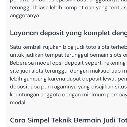
terunggul biasa lebih komplet dan yang tentu s
anggotanya.
Layanan deposit yang komplet de
Satu kembali rujukan blog judi toto slots ter
untuk jadikan tempat terunggul bemain slots o
Beberapa model opsi deposit seperti rekening
site judi slots terunggul dengan maksud tiap 
lebih gampang karena dapat deposit lewat pem
deposit apa pun ragamnya yang disajikan situs 
keuntungan anggota dengan minimum pembayara
modal.
Cara Simpel Teknik Bermain Judi Toto