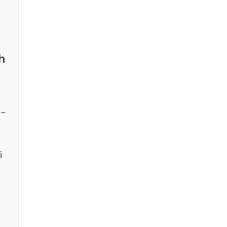
h
b-
i