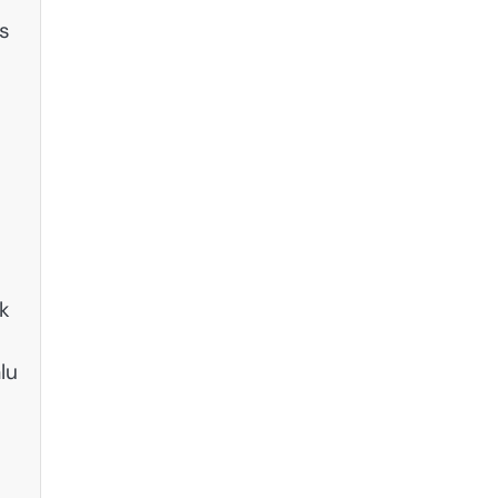
us
ik
lu