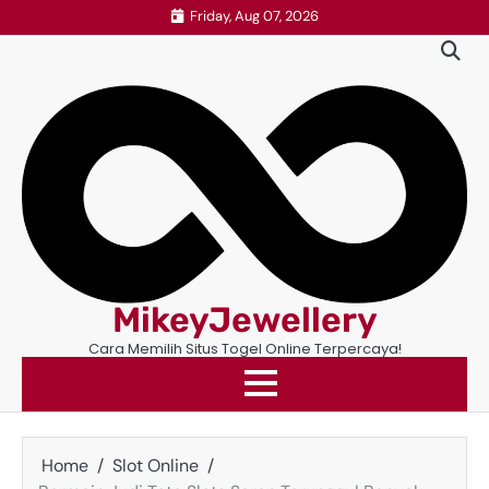
Skip
Friday, Aug 07, 2026
to
content
MikeyJewellery
Cara Memilih Situs Togel Online Terpercaya!
Home
Slot Online