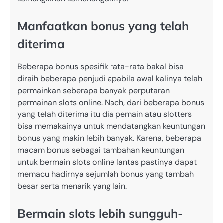
Manfaatkan bonus yang telah
diterima
Beberapa bonus spesifik rata-rata bakal bisa
diraih beberapa penjudi apabila awal kalinya telah
permainkan seberapa banyak perputaran
permainan slots online. Nach, dari beberapa bonus
yang telah diterima itu dia pemain atau slotters
bisa memakainya untuk mendatangkan keuntungan
bonus yang makin lebih banyak. Karena, beberapa
macam bonus sebagai tambahan keuntungan
untuk bermain slots online lantas pastinya dapat
memacu hadirnya sejumlah bonus yang tambah
besar serta menarik yang lain.
Bermain slots lebih sungguh-