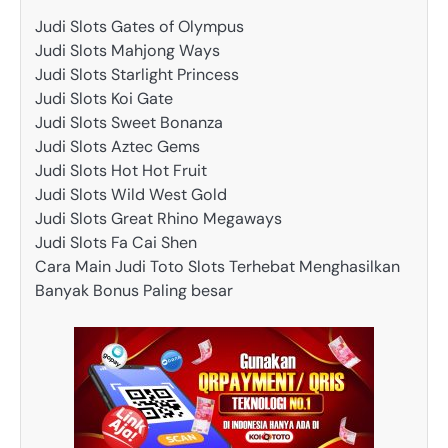
Judi Slots Gates of Olympus
Judi Slots Mahjong Ways
Judi Slots Starlight Princess
Judi Slots Koi Gate
Judi Slots Sweet Bonanza
Judi Slots Aztec Gems
Judi Slots Hot Hot Fruit
Judi Slots Wild West Gold
Judi Slots Great Rhino Megaways
Judi Slots Fa Cai Shen
Cara Main Judi Toto Slots Terhebat Menghasilkan
Banyak Bonus Paling besar