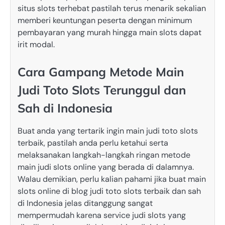
situs slots terhebat pastilah terus menarik sekalian
memberi keuntungan peserta dengan minimum
pembayaran yang murah hingga main slots dapat
irit modal.
Cara Gampang Metode Main
Judi Toto Slots Terunggul dan
Sah di Indonesia
Buat anda yang tertarik ingin main judi toto slots
terbaik, pastilah anda perlu ketahui serta
melaksanakan langkah-langkah ringan metode
main judi slots online yang berada di dalamnya.
Walau demikian, perlu kalian pahami jika buat main
slots online di blog judi toto slots terbaik dan sah
di Indonesia jelas ditanggung sangat
mempermudah karena service judi slots yang