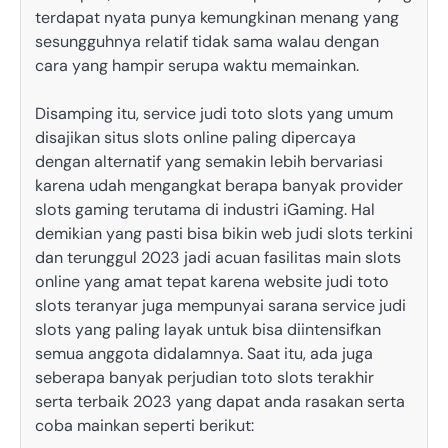
terdapat nyata punya kemungkinan menang yang
sesungguhnya relatif tidak sama walau dengan
cara yang hampir serupa waktu memainkan.
Disamping itu, service judi toto slots yang umum
disajikan situs slots online paling dipercaya
dengan alternatif yang semakin lebih bervariasi
karena udah mengangkat berapa banyak provider
slots gaming terutama di industri iGaming. Hal
demikian yang pasti bisa bikin web judi slots terkini
dan terunggul 2023 jadi acuan fasilitas main slots
online yang amat tepat karena website judi toto
slots teranyar juga mempunyai sarana service judi
slots yang paling layak untuk bisa diintensifkan
semua anggota didalamnya. Saat itu, ada juga
seberapa banyak perjudian toto slots terakhir
serta terbaik 2023 yang dapat anda rasakan serta
coba mainkan seperti berikut: