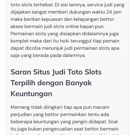
toto slots terhebat. Di sisi lainnya, service judi yang
dijajakan sangat memberi dukungan waktu 24 jam
maka berikan kepuasan dan kelapangan bettor
akses bermain judi slots online kapan pun.
Permainan slots yang disiapkan didalamnya juga
komplet maka dari itu hoki terunggul tiap pemain
dapat dicoba menunjuk judi permainan slots apa
saja yang berada pada dalamnya.
Saran Situs Judi Toto Slots
Terpilih dengan Banyak
Keuntungan
Memang tidak diingkari tiap apa pun macam
perjudian yang bettor permainkan tentu ada
beberapa keuntungan yang pengin didapat. Soal
itu juga bukan pengecualian saat bettor bermain