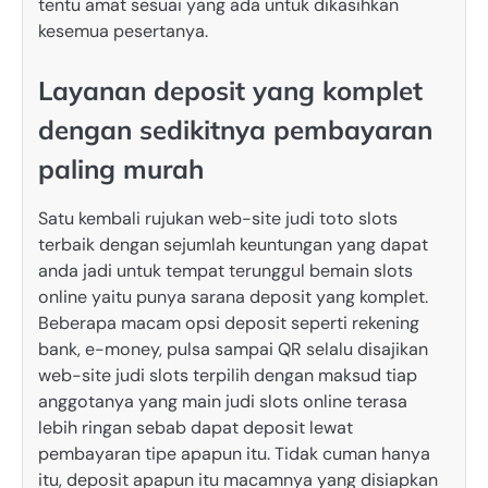
tentu amat sesuai yang ada untuk dikasihkan
kesemua pesertanya.
Layanan deposit yang komplet
dengan sedikitnya pembayaran
paling murah
Satu kembali rujukan web-site judi toto slots
terbaik dengan sejumlah keuntungan yang dapat
anda jadi untuk tempat terunggul bemain slots
online yaitu punya sarana deposit yang komplet.
Beberapa macam opsi deposit seperti rekening
bank, e-money, pulsa sampai QR selalu disajikan
web-site judi slots terpilih dengan maksud tiap
anggotanya yang main judi slots online terasa
lebih ringan sebab dapat deposit lewat
pembayaran tipe apapun itu. Tidak cuman hanya
itu, deposit apapun itu macamnya yang disiapkan