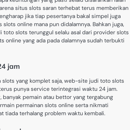
arena situs slots saran terhebat terus memberikan 
engharap jika tiap pesertanya bakal simpel juga
slots online mana pun didalamnya. Bahkan juga,
toto slots terunggul selalu asal dari provider slots
ts online yang ada pada dalamnya sudah terbukti
24 jam
slots yang komplet saja, web-site judi toto slots
terus punya service terintegrasi waktu 24 jam.
, banyak pemain atau bettor yang tergabung
rmain permainan slots online serta nikmati
aat tiada terhalang problem waktu kembali.