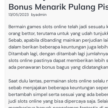
Bonus Menarik Pulang Pi
13/05/2023
by
admin
Bermain games slots online telah jadi sesuatu
orang bettor, terutama untuk yang udah tunju
Sebab, apabila dibanding mainkan perjudian lai
dalam berikan beberapa keuntungan juga lebih 
Ditambah lagi, dengan ditambah lagi jumlahnya op
slots online pastinya dapat memberikan lebih 
ada penawaran bonus bagus yang didatangkan
Saat dulu lantas, permainan slots online sela
sebab menjajakan beberapa keuntungan sepert
bertambah simpel serta sesuai yang ada bebe
judi slots online yang bisa dipercaya saja. Selai
memberinya banyak pengalaman fantastis di m