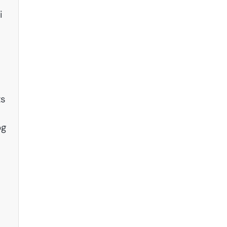
i
ts
og