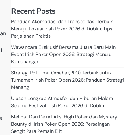
Recent Posts
Panduan Akomodasi dan Transportasi Terbaik
Menuju Lokasi Irish Poker 2026 di Dublin: Tips
ian
Perjalanan Praktis
Wawancara Eksklusif Bersama Juara Baru Main
f
Event Irish Poker Open 2026: Strategi Menuju
Kemenangan
Strategi Pot Limit Omaha (PLO) Terbaik untuk
Turnamen Irish Poker Open 2026: Panduan Strategi
Menang
Ulasan Lengkap Atmosfer dan Hiburan Malam
Selama Festival Irish Poker 2026 di Dublin
Melihat Dari Dekat Aksi High Roller dan Mystery
e
Bounty di Irish Poker Open 2026: Persaingan
Sengit Para Pemain Elit