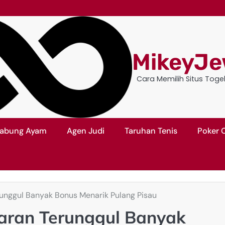
MikeyJe
Cara Memilih Situs Toge
abung Ayam
Agen Judi
Taruhan Tenis
Poker 
runggul Banyak Bonus Menarik Pulang Pisau
Saran Terunggul Banyak