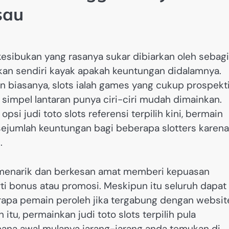
sau
 kesibukan yang rasanya sukar dibiarkan oleh sebag
kkan sendiri kayak apakah keuntungan didalamnya.
n biasanya, slots ialah games yang cukup prospekti
simpel lantaran punya ciri-ciri mudah dimainkan.
si judi toto slots referensi terpilih kini, bermain
sejumlah keuntungan bagi beberapa slotters karena
.
lu menarik dan berkesan amat memberi kepuasan
i bonus atau promosi. Meskipun itu seluruh dapat
rapa pemain peroleh jika tergabung dengan websit
n itu, permainkan judi toto slots terpilih pula
ana awal mulanya jarang-jarang anda temukan di