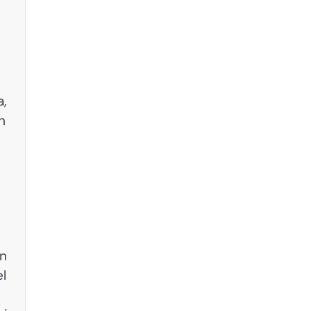
a,
n
in
l