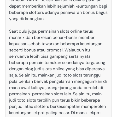
dapat memberikan lebih sejumlah keuntungan bagi
beberapa slotters adanya penawaran bonus bagus
yang didatangkan.
Saat dulu juga, permainan slots online terus
menarik dan berkesan benar-benar memberi
kepuasan sebab tawarkan beberapa keuntungan
seperti bonus atau promosi. Walaupun itu
semuanya lebih bisa gampang serta nyata
beberapa pemain temukan seandainya tergabung
dengan blog judi slots online yang bisa dipercaya
saja. Selain itu, mainkan judi toto slots terunggul
pula berikan banyak pengalaman mengagumkan di
mana awal kalinya jarang-jarang anda peroleh di
permainan-permainan slots lain. Selain itu, main
judi toto slots terpilih pun terus bikin beberapa
penjudi atau slotters berkesempatan memperoleh
keuntungan jekpot paling besar. Di mana, jekpot