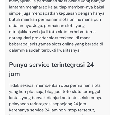
menyajikan lis permainan slots online yang banyak
lantaran mengharap kalau tiap member-nya bakal
simpel juga mendapatkan kepuasan dengan hanya
butuh mainkan permainan slots online mana pun
didalamnya. Juga, permainan slots yang
ditunjukkan web judi toto slots terhebat terus
datang dari provider slots terkenal di mana
beberapa jenis games slots online yang berada di
dalamnya sudah terbukti kwalitasnya.
Punya service terintegrasi 24
jam
Tidak sekedar memberikan opsi permainan slots
yang komplet saja, blog judi toto slots terunggul
lantas yang banyak dianjurkan tentu selalu punya
pelayanan terintegrasi sepanjang 24 jam.
Karenanya service 24 jam non-stop tersebut,