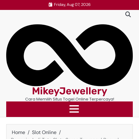
Skip
Friday, Aug 07, 2026
to
content
MikeyJewellery
Cara Memilih Situs Togel Online Terpercaya!
Home
Slot Online