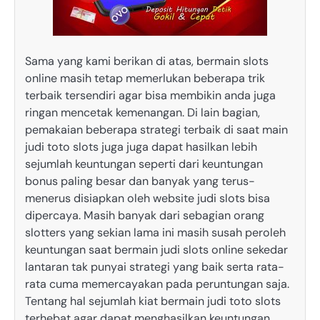
Sama yang kami berikan di atas, bermain slots
online masih tetap memerlukan beberapa trik
terbaik tersendiri agar bisa membikin anda juga
ringan mencetak kemenangan. Di lain bagian,
pemakaian beberapa strategi terbaik di saat main
judi toto slots juga juga dapat hasilkan lebih
sejumlah keuntungan seperti dari keuntungan
bonus paling besar dan banyak yang terus-
menerus disiapkan oleh website judi slots bisa
dipercaya. Masih banyak dari sebagian orang
slotters yang sekian lama ini masih susah peroleh
keuntungan saat bermain judi slots online sekedar
lantaran tak punyai strategi yang baik serta rata-
rata cuma memercayakan pada peruntungan saja.
Tentang hal sejumlah kiat bermain judi toto slots
terhebat agar dapat menghasilkan keuntungan