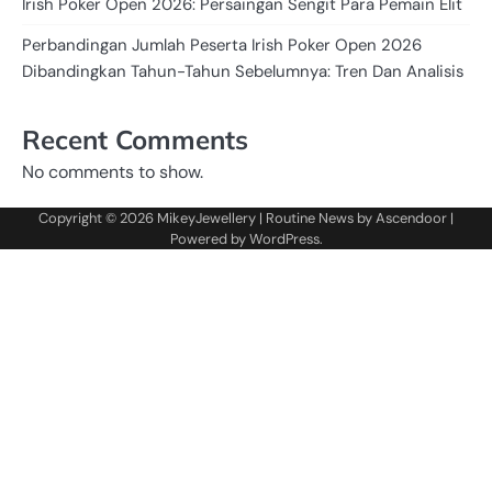
Irish Poker Open 2026: Persaingan Sengit Para Pemain Elit
Perbandingan Jumlah Peserta Irish Poker Open 2026
Dibandingkan Tahun-Tahun Sebelumnya: Tren Dan Analisis
Recent Comments
No comments to show.
Copyright © 2026
MikeyJewellery
| Routine News by
Ascendoor
|
Powered by
WordPress
.