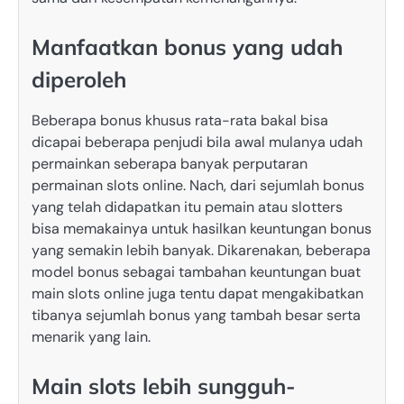
Manfaatkan bonus yang udah
diperoleh
Beberapa bonus khusus rata-rata bakal bisa
dicapai beberapa penjudi bila awal mulanya udah
permainkan seberapa banyak perputaran
permainan slots online. Nach, dari sejumlah bonus
yang telah didapatkan itu pemain atau slotters
bisa memakainya untuk hasilkan keuntungan bonus
yang semakin lebih banyak. Dikarenakan, beberapa
model bonus sebagai tambahan keuntungan buat
main slots online juga tentu dapat mengakibatkan
tibanya sejumlah bonus yang tambah besar serta
menarik yang lain.
Main slots lebih sungguh-