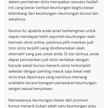
dalam permainan slots merupakan sesuatu hadiah
inti yang benar berikan keuntungan begitu besar
ketimbang dari keuntungan-keuntungan bonus lain
sekalinya.
Karena itu, apabila anda amat berkeinginan untuk
dapat mendapat lebih sejumlah keuntungan saat
bermain slots online, pastinya pilih mainkan judi
toto slots terpilih yang direferensikan ialah
alternatif yang pas untuk anda. Di sisi lainnya, anda
dapat permainkan judi slots terhebat dengan
banyak sekali bonus menarik serta terkomplet
sekedar dengan penting masuk saja lewat web
slots bisa dipercaya yang nantinya memang
available secara beragam penawaran keuntungan
sangat sesuai kenyataan.
Bahwasanya, keuntungan besar dari promosi
bonus menarik bukan salah satu keuntungan atau