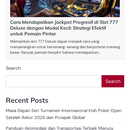
Cara Mendapatkan Jackpot Progresif di Slot 777
Deluxe dengan Modal Kecil: Strategi Efektif
untuk Pemain Pintar
Memainkan slot 777 Deluxe dapat menjadi cara yang
menyenangkan untuk bersenang-senang dan berpotensi menang
besar. Banyak pemain berpikir bahwa mendapatkan…
Search
Search
Recent Posts
Masa Depan Seri Turnamen Internasional Irish Poker Open
Setelah Rekor 2026 dan Prospek Global
Panduan Akomodasi dan Transportasi Terbaik Menuju