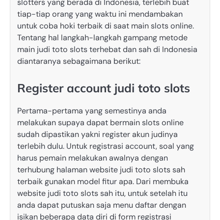
slotters yang berada di Indonesia, terlebih buat
tiap-tiap orang yang waktu ini mendambakan
untuk coba hoki terbaik di saat main slots online.
Tentang hal langkah-langkah gampang metode
main judi toto slots terhebat dan sah di Indonesia
diantaranya sebagaimana berikut:
Register account judi toto slots
Pertama-pertama yang semestinya anda
melakukan supaya dapat bermain slots online
sudah dipastikan yakni register akun judinya
terlebih dulu. Untuk registrasi account, soal yang
harus pemain melakukan awalnya dengan
terhubung halaman website judi toto slots sah
terbaik gunakan model fitur apa. Dari membuka
website judi toto slots sah itu, untuk setelah itu
anda dapat putuskan saja menu daftar dengan
isikan beberapa data diri di form registrasi