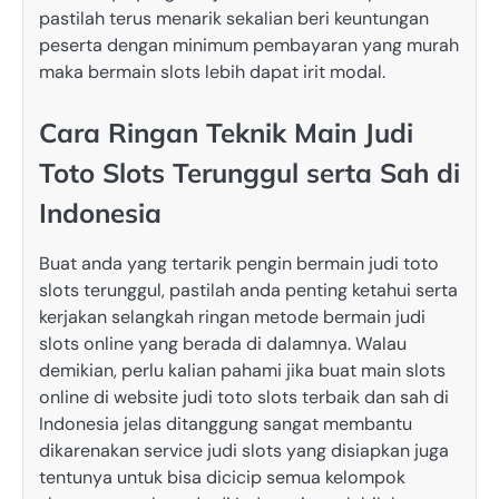
pastilah terus menarik sekalian beri keuntungan
peserta dengan minimum pembayaran yang murah
maka bermain slots lebih dapat irit modal.
Cara Ringan Teknik Main Judi
Toto Slots Terunggul serta Sah di
Indonesia
Buat anda yang tertarik pengin bermain judi toto
slots terunggul, pastilah anda penting ketahui serta
kerjakan selangkah ringan metode bermain judi
slots online yang berada di dalamnya. Walau
demikian, perlu kalian pahami jika buat main slots
online di website judi toto slots terbaik dan sah di
Indonesia jelas ditanggung sangat membantu
dikarenakan service judi slots yang disiapkan juga
tentunya untuk bisa dicicip semua kelompok