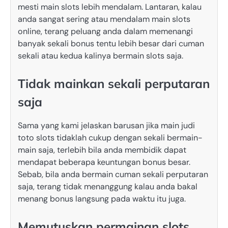
mesti main slots lebih mendalam. Lantaran, kalau
anda sangat sering atau mendalam main slots
online, terang peluang anda dalam memenangi
banyak sekali bonus tentu lebih besar dari cuman
sekali atau kedua kalinya bermain slots saja.
Tidak mainkan sekali perputaran
saja
Sama yang kami jelaskan barusan jika main judi
toto slots tidaklah cukup dengan sekali bermain-
main saja, terlebih bila anda membidik dapat
mendapat beberapa keuntungan bonus besar.
Sebab, bila anda bermain cuman sekali perputaran
saja, terang tidak menanggung kalau anda bakal
menang bonus langsung pada waktu itu juga.
Memutuskan permainan slots