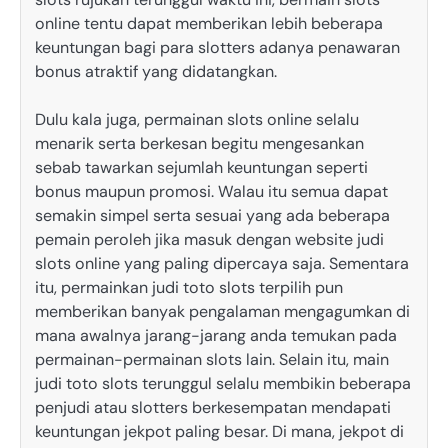
online tentu dapat memberikan lebih beberapa
keuntungan bagi para slotters adanya penawaran
bonus atraktif yang didatangkan.
Dulu kala juga, permainan slots online selalu
menarik serta berkesan begitu mengesankan
sebab tawarkan sejumlah keuntungan seperti
bonus maupun promosi. Walau itu semua dapat
semakin simpel serta sesuai yang ada beberapa
pemain peroleh jika masuk dengan website judi
slots online yang paling dipercaya saja. Sementara
itu, permainkan judi toto slots terpilih pun
memberikan banyak pengalaman mengagumkan di
mana awalnya jarang-jarang anda temukan pada
permainan-permainan slots lain. Selain itu, main
judi toto slots terunggul selalu membikin beberapa
penjudi atau slotters berkesempatan mendapati
keuntungan jekpot paling besar. Di mana, jekpot di