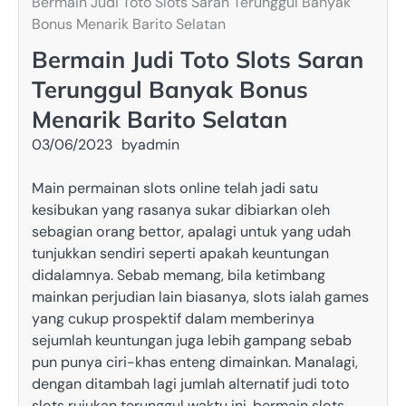
Bermain Judi Toto Slots Saran Terunggul Banyak
Bonus Menarik Barito Selatan
Bermain Judi Toto Slots Saran
Terunggul Banyak Bonus
Menarik Barito Selatan
03/06/2023
by
admin
Main permainan slots online telah jadi satu
kesibukan yang rasanya sukar dibiarkan oleh
sebagian orang bettor, apalagi untuk yang udah
tunjukkan sendiri seperti apakah keuntungan
didalamnya. Sebab memang, bila ketimbang
mainkan perjudian lain biasanya, slots ialah games
yang cukup prospektif dalam memberinya
sejumlah keuntungan juga lebih gampang sebab
pun punya ciri-khas enteng dimainkan. Manalagi,
dengan ditambah lagi jumlah alternatif judi toto
slots rujukan terunggul waktu ini, bermain slots