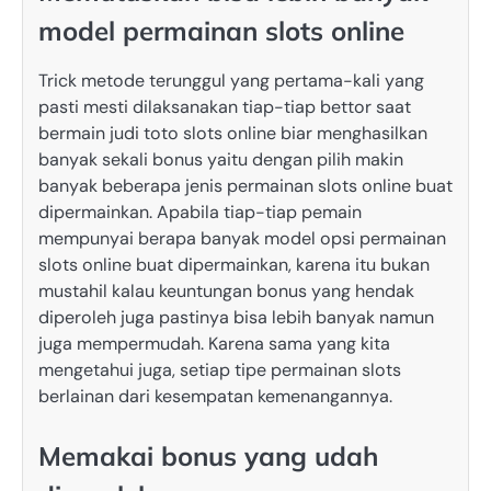
model permainan slots online
Trick metode terunggul yang pertama-kali yang
pasti mesti dilaksanakan tiap-tiap bettor saat
bermain judi toto slots online biar menghasilkan
banyak sekali bonus yaitu dengan pilih makin
banyak beberapa jenis permainan slots online buat
dipermainkan. Apabila tiap-tiap pemain
mempunyai berapa banyak model opsi permainan
slots online buat dipermainkan, karena itu bukan
mustahil kalau keuntungan bonus yang hendak
diperoleh juga pastinya bisa lebih banyak namun
juga mempermudah. Karena sama yang kita
mengetahui juga, setiap tipe permainan slots
berlainan dari kesempatan kemenangannya.
Memakai bonus yang udah