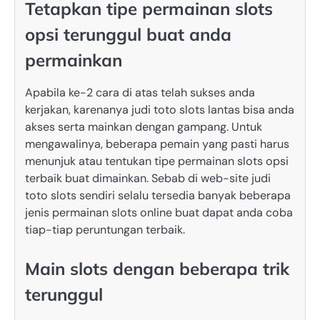
Tetapkan tipe permainan slots
opsi terunggul buat anda
permainkan
Apabila ke-2 cara di atas telah sukses anda
kerjakan, karenanya judi toto slots lantas bisa anda
akses serta mainkan dengan gampang. Untuk
mengawalinya, beberapa pemain yang pasti harus
menunjuk atau tentukan tipe permainan slots opsi
terbaik buat dimainkan. Sebab di web-site judi
toto slots sendiri selalu tersedia banyak beberapa
jenis permainan slots online buat dapat anda coba
tiap-tiap peruntungan terbaik.
Main slots dengan beberapa trik
terunggul