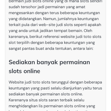
bermain judi slots online yang di mana slots sendiri
sudah tersohor jadi permainan yang amat
mengesankan dengan terus beberapa keuntungan
yang didatangkan. Namun, jumlahnya keuntungan
terkait pula dari web-site judi slots seperti apakah
yang anda untuk jadikan tempat bemain. Oleh
karenanya, berikut referensi website judi toto slots
slot terpilih dengan beberapa keuntungan yang
sangat pantas buat anda tentukan, antara lain:
Sediakan banyak permainan
slots online
Website judi toto slots terunggul dengan beberapa
keuntungan yang pasti selalu dianjurkan yaitu terus
sediakan banyak permainan slots online.
Karenanya situs slots saran terbaik selalu
menghidangkan lis permainan slots online yang