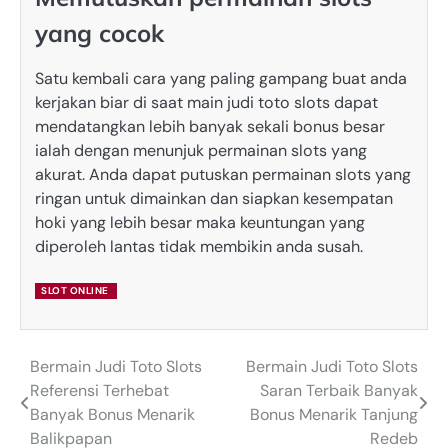
yang cocok
Satu kembali cara yang paling gampang buat anda
kerjakan biar di saat main judi toto slots dapat
mendatangkan lebih banyak sekali bonus besar
ialah dengan menunjuk permainan slots yang
akurat. Anda dapat putuskan permainan slots yang
ringan untuk dimainkan dan siapkan kesempatan
hoki yang lebih besar maka keuntungan yang
diperoleh lantas tidak membikin anda susah.
SLOT ONLINE
Bermain Judi Toto Slots
Bermain Judi Toto Slots
Post
Referensi Terhebat
Saran Terbaik Banyak
navigation
Banyak Bonus Menarik
Bonus Menarik Tanjung
Balikpapan
Redeb