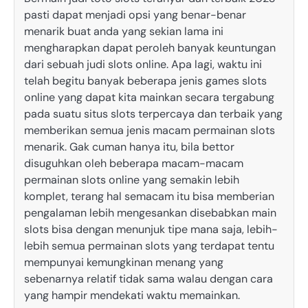
pasti dapat menjadi opsi yang benar-benar
menarik buat anda yang sekian lama ini
mengharapkan dapat peroleh banyak keuntungan
dari sebuah judi slots online. Apa lagi, waktu ini
telah begitu banyak beberapa jenis games slots
online yang dapat kita mainkan secara tergabung
pada suatu situs slots terpercaya dan terbaik yang
memberikan semua jenis macam permainan slots
menarik. Gak cuman hanya itu, bila bettor
disuguhkan oleh beberapa macam-macam
permainan slots online yang semakin lebih
komplet, terang hal semacam itu bisa memberian
pengalaman lebih mengesankan disebabkan main
slots bisa dengan menunjuk tipe mana saja, lebih-
lebih semua permainan slots yang terdapat tentu
mempunyai kemungkinan menang yang
sebenarnya relatif tidak sama walau dengan cara
yang hampir mendekati waktu memainkan.