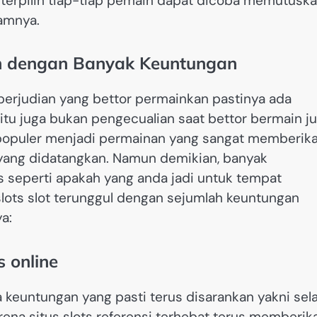
terpilih tiap-tiap pemain dapat dicoba memutusk
lamnya.
ilih dengan Banyak Keuntungan
 perjudian yang bettor permainkan pastinya ada
tu juga bukan pengecualian saat bettor bermain ju
at populer menjadi permainan yang sangat memberik
yang didatangkan. Namun demikian, banyak
s seperti apakah yang anda jadi untuk tempat
 slots slot terunggul dengan sejumlah keuntungan
a:
 online
 keuntungan yang pasti terus disarankan yakni sela
ena situs slots referensi terhebat terus memberik