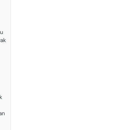
tu
yak
k
an