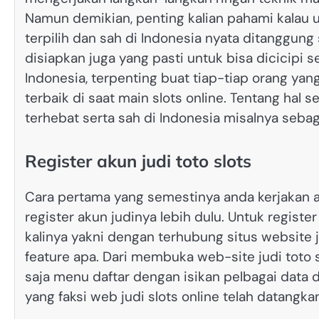
Namun demikian, penting kalian pahami kalau un
terpilih dan sah di Indonesia nyata ditanggung
disiapkan juga yang pasti untuk bisa dicicipi
Indonesia, terpenting buat tiap-tiap orang 
terbaik di saat main slots online. Tentang hal 
terhebat serta sah di Indonesia misalnya seba
Register akun judi toto slots
Cara pertama yang semestinya anda kerjakan ag
register akun judinya lebih dulu. Untuk registe
kalinya yakni dengan terhubung situs website 
feature apa. Dari membuka web-site judi toto s
saja menu daftar dengan isikan pelbagai data di
yang faksi web judi slots online telah datangk