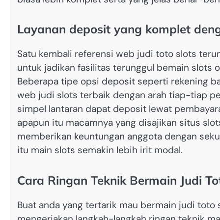
Layanan deposit yang komplet de
Satu kembali referensi web judi toto slots t
untuk jadikan fasilitas terunggul bemain slots o
Beberapa tipe opsi deposit seperti rekening b
web judi slots terbaik dengan arah tiap-tiap pe
simpel lantaran dapat deposit lewat pembayara
apapun itu macamnya yang disajikan situs slots
memberikan keuntungan anggota dengan seku
itu main slots semakin lebih irit modal.
Cara Ringan Teknik Bermain Judi Tot
Buat anda yang tertarik mau bermain judi toto 
mengerjakan langkah-langkah ringan teknik mai