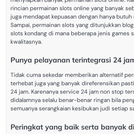
rincian permainan slots online yang banyak se
juga mendapat kepuasan dengan hanya butuh 
Sampai, permainan slots yang ditunjukkan blog j
slots kondang di mana beberapa jenis games sl
kwalitasnya.
Punya pelayanan terintegrasi 24 ja
Tidak cuma sekedar memberikan alternatif perm
terhebat juga yang banyak direferensikan past
24 jam. Karenanya service 24 jam non stop te
didalamnya selalu benar-benar ringan bila pen
semuanya serangkaian kesibukan judi setiap sa
Peringkat yang baik serta banyak d