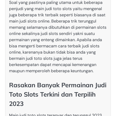
Soal yang pastinya paling utama untuk beberapa
penjudi yang main judi toto slots yaitu mengenal
juga beberapa trik terbaik seperti biasanya di saat
main judi slots online. Beberapa trik terunggul
memang selamanya dibutuhkan di permainan slots
online sekalinya judi slots sendiri yakni suatu
permainan yang enteng dimainkan. Apabila anda
bisa mengerti bermacam cara terbaik judi slots
online, karenanya bukan tidak bisa anda yang
bermain judi toto slots juga jelas terus
berkesempatan dapat mencapai kemenangan
maupun memperoleh beberapa keuntungan.
Rasakan Banyak Permainan Judi
Toto Slots Terkini dan Terpilih
2023
Main judi toto slots teranyar dan terunggul 2023