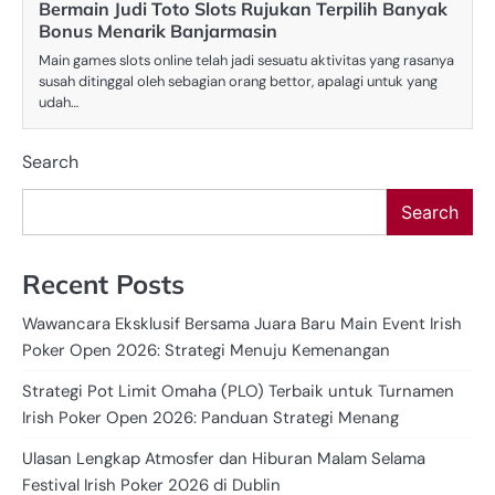
Bermain Judi Toto Slots Rujukan Terpilih Banyak
Bonus Menarik Banjarmasin
Main games slots online telah jadi sesuatu aktivitas yang rasanya
susah ditinggal oleh sebagian orang bettor, apalagi untuk yang
udah…
Search
Search
Recent Posts
Wawancara Eksklusif Bersama Juara Baru Main Event Irish
Poker Open 2026: Strategi Menuju Kemenangan
Strategi Pot Limit Omaha (PLO) Terbaik untuk Turnamen
Irish Poker Open 2026: Panduan Strategi Menang
Ulasan Lengkap Atmosfer dan Hiburan Malam Selama
Festival Irish Poker 2026 di Dublin