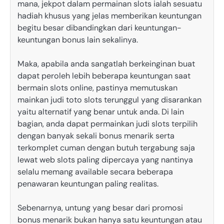
mana, jekpot dalam permainan slots ialah sesuatu
hadiah khusus yang jelas memberikan keuntungan
begitu besar dibandingkan dari keuntungan-
keuntungan bonus lain sekalinya.
Maka, apabila anda sangatlah berkeinginan buat
dapat peroleh lebih beberapa keuntungan saat
bermain slots online, pastinya memutuskan
mainkan judi toto slots terunggul yang disarankan
yaitu alternatif yang benar untuk anda. Di lain
bagian, anda dapat permainkan judi slots terpilih
dengan banyak sekali bonus menarik serta
terkomplet cuman dengan butuh tergabung saja
lewat web slots paling dipercaya yang nantinya
selalu memang available secara beberapa
penawaran keuntungan paling realitas.
Sebenarnya, untung yang besar dari promosi
bonus menarik bukan hanya satu keuntungan atau