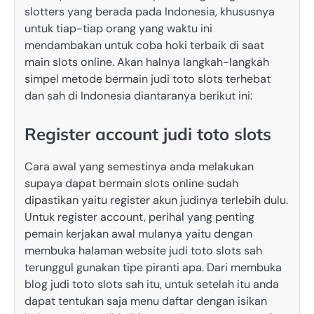
slotters yang berada pada Indonesia, khususnya
untuk tiap-tiap orang yang waktu ini
mendambakan untuk coba hoki terbaik di saat
main slots online. Akan halnya langkah-langkah
simpel metode bermain judi toto slots terhebat
dan sah di Indonesia diantaranya berikut ini:
Register account judi toto slots
Cara awal yang semestinya anda melakukan
supaya dapat bermain slots online sudah
dipastikan yaitu register akun judinya terlebih dulu.
Untuk register account, perihal yang penting
pemain kerjakan awal mulanya yaitu dengan
membuka halaman website judi toto slots sah
terunggul gunakan tipe piranti apa. Dari membuka
blog judi toto slots sah itu, untuk setelah itu anda
dapat tentukan saja menu daftar dengan isikan