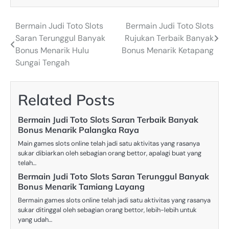
Bermain Judi Toto Slots
Bermain Judi Toto Slots
Post
Saran Terunggul Banyak
Rujukan Terbaik Banyak
navigation
Bonus Menarik Hulu
Bonus Menarik Ketapang
Sungai Tengah
Related Posts
Bermain Judi Toto Slots Saran Terbaik Banyak
Bonus Menarik Palangka Raya
Main games slots online telah jadi satu aktivitas yang rasanya
sukar dibiarkan oleh sebagian orang bettor, apalagi buat yang
telah…
Bermain Judi Toto Slots Saran Terunggul Banyak
Bonus Menarik Tamiang Layang
Bermain games slots online telah jadi satu aktivitas yang rasanya
sukar ditinggal oleh sebagian orang bettor, lebih-lebih untuk
yang udah…