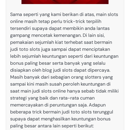
Sama seperti yang kami berikan di atas, main slots
online masih tetap perlu trick-trick terpilih
tersendiri supaya dapat membikin anda lantas
gampang mencetak kemenangan. Di lain sisi,
pemakaian sejumlah kiat terhebat saat bermain
judi toto slots juga sampai dapat menciptakan
lebih sejumlah keuntungan seperti dari keuntungan
bonus paling besar serta banyak yang selalu
disiapkan oleh blog judi slots dapat dipercaya.
Masih banyak dari sebagian orang slotters yang
sampai kini masih susah peroleh keuntungan di
saat main judi slots online hanya sebab tidak miliki
strategi yang baik dan rata-rata cuman
memercayakan di peruntungan saja. Adapun
beberapa trick bermain judi toto slots terunggul
supaya dapat menghasilkan keuntungan bonus
paling besar antara lain seperti berikut: