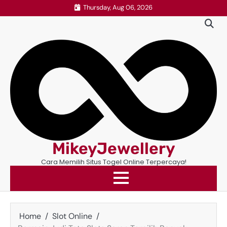
Skip
Thursday, Aug 06, 2026
to
content
MikeyJewellery
Cara Memilih Situs Togel Online Terpercaya!
Home
Slot Online