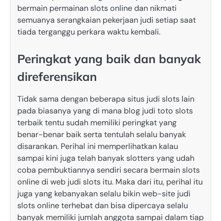
bermain permainan slots online dan nikmati
semuanya serangkaian pekerjaan judi setiap saat
tiada terganggu perkara waktu kembali.
Peringkat yang baik dan banyak
direferensikan
Tidak sama dengan beberapa situs judi slots lain
pada biasanya yang di mana blog judi toto slots
terbaik tentu sudah memiliki peringkat yang
benar-benar baik serta tentulah selalu banyak
disarankan. Perihal ini memperlihatkan kalau
sampai kini juga telah banyak slotters yang udah
coba pembuktiannya sendiri secara bermain slots
online di web judi slots itu. Maka dari itu, perihal itu
juga yang kebanyakan selalu bikin web-site judi
slots online terhebat dan bisa dipercaya selalu
banyak memiliki jumlah anggota sampai dalam tiap