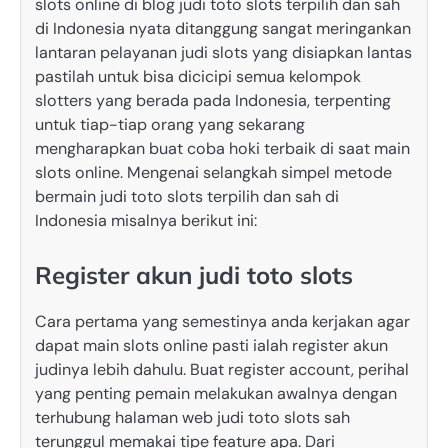
slots online di blog judi toto slots terpilih dan sah
di Indonesia nyata ditanggung sangat meringankan
lantaran pelayanan judi slots yang disiapkan lantas
pastilah untuk bisa dicicipi semua kelompok
slotters yang berada pada Indonesia, terpenting
untuk tiap-tiap orang yang sekarang
mengharapkan buat coba hoki terbaik di saat main
slots online. Mengenai selangkah simpel metode
bermain judi toto slots terpilih dan sah di
Indonesia misalnya berikut ini:
Register akun judi toto slots
Cara pertama yang semestinya anda kerjakan agar
dapat main slots online pasti ialah register akun
judinya lebih dahulu. Buat register account, perihal
yang penting pemain melakukan awalnya dengan
terhubung halaman web judi toto slots sah
terunggul memakai tipe feature apa. Dari