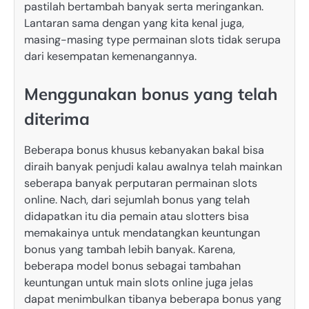
pastilah bertambah banyak serta meringankan.
Lantaran sama dengan yang kita kenal juga,
masing-masing type permainan slots tidak serupa
dari kesempatan kemenangannya.
Menggunakan bonus yang telah
diterima
Beberapa bonus khusus kebanyakan bakal bisa
diraih banyak penjudi kalau awalnya telah mainkan
seberapa banyak perputaran permainan slots
online. Nach, dari sejumlah bonus yang telah
didapatkan itu dia pemain atau slotters bisa
memakainya untuk mendatangkan keuntungan
bonus yang tambah lebih banyak. Karena,
beberapa model bonus sebagai tambahan
keuntungan untuk main slots online juga jelas
dapat menimbulkan tibanya beberapa bonus yang