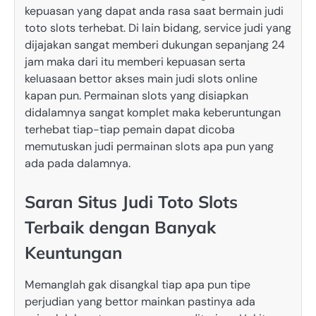
kepuasan yang dapat anda rasa saat bermain judi
toto slots terhebat. Di lain bidang, service judi yang
dijajakan sangat memberi dukungan sepanjang 24
jam maka dari itu memberi kepuasan serta
keluasaan bettor akses main judi slots online
kapan pun. Permainan slots yang disiapkan
didalamnya sangat komplet maka keberuntungan
terhebat tiap-tiap pemain dapat dicoba
memutuskan judi permainan slots apa pun yang
ada pada dalamnya.
Saran Situs Judi Toto Slots
Terbaik dengan Banyak
Keuntungan
Memanglah gak disangkal tiap apa pun tipe
perjudian yang bettor mainkan pastinya ada