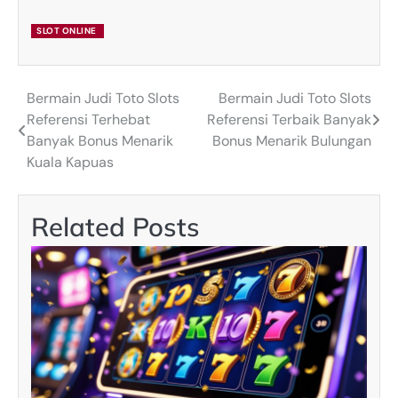
SLOT ONLINE
Bermain Judi Toto Slots
Bermain Judi Toto Slots
Post
Referensi Terhebat
Referensi Terbaik Banyak
navigation
Banyak Bonus Menarik
Bonus Menarik Bulungan
Kuala Kapuas
Related Posts