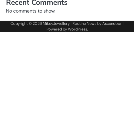
Recent Comments
No comments to show.
Copyright © 2026
MikeyJewellery
| Routine News by
Ascendoor
|
Powered by
WordPress
.