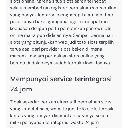
slots online. Karena situs slots saran terhebat
selalu memberikan register permainan slots online
yang banyak lantaran mengharap kalau tiap-tiap
pesertanya bakal gampang juga mendapatkan
kepuasan dengan perlu permainkan games slots
online mana pun didalamnya. Sampai, permainan
slots yang ditunjukkan web judi toto slots terpilih
terus asal dari provider slots beken di mana
macam-macam permainan slots online yang
berada di dalamnya sudah terbukti kwalitasnya.
Mempunyai service terintegrasi
24 jam
Tidak sekedar berikan alternatif permainan slots
yang komplet saja, website judi toto slots terbaik
lantas yang banyak disarankan pastinya selalu
miliki pelayanan terintegrasi waktu 24 jam.