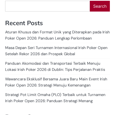
Search
Recent Posts
Aturan Khusus dan Format Unik yang Diterapkan pada Irish
Poker Open 2026: Panduan Lengkap Perlombaan
Masa Depan Seri Turnamen Internasional Irish Poker Open
Setelah Rekor 2026 dan Prospek Global
Panduan Akomodasi dan Transportasi Terbaik Menuju
Lokasi Irish Poker 2026 di Dublin: Tips Perjalanan Praktis
Wawancara Eksklusif Bersama Juara Baru Main Event Irish
Poker Open 2026: Strategi Menuju Kemenangan
Strategi Pot Limit Omaha (PLO) Terbaik untuk Turnamen
Irish Poker Open 2026: Panduan Strategi Menang