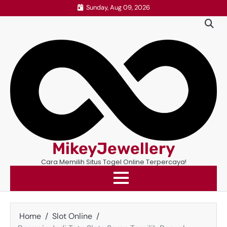
Skip
Sunday, Aug 09, 2026
to
content
MikeyJewellery
Cara Memilih Situs Togel Online Terpercaya!
Home
Slot Online