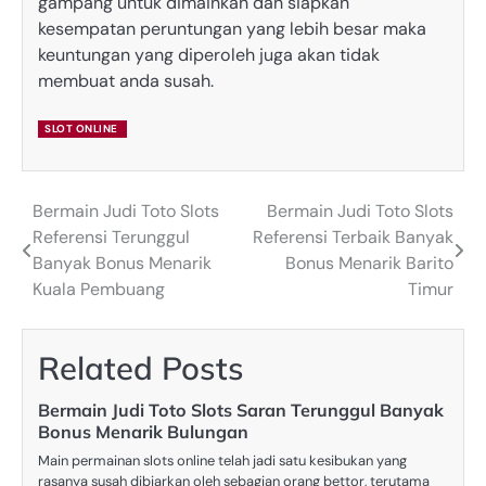
gampang untuk dimainkan dan siapkan
kesempatan peruntungan yang lebih besar maka
keuntungan yang diperoleh juga akan tidak
membuat anda susah.
SLOT ONLINE
Bermain Judi Toto Slots
Bermain Judi Toto Slots
Post
Referensi Terunggul
Referensi Terbaik Banyak
navigation
Banyak Bonus Menarik
Bonus Menarik Barito
Kuala Pembuang
Timur
Related Posts
Bermain Judi Toto Slots Saran Terunggul Banyak
Bonus Menarik Bulungan
Main permainan slots online telah jadi satu kesibukan yang
rasanya susah dibiarkan oleh sebagian orang bettor, terutama