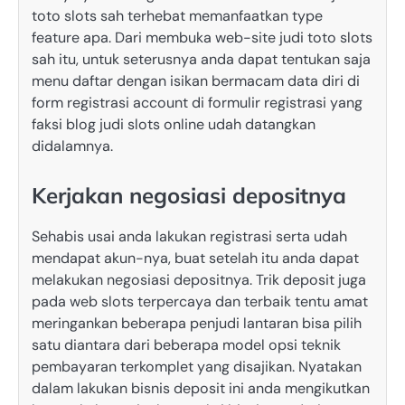
toto slots sah terhebat memanfaatkan type
feature apa. Dari membuka web-site judi toto slots
sah itu, untuk seterusnya anda dapat tentukan saja
menu daftar dengan isikan bermacam data diri di
form registrasi account di formulir registrasi yang
faksi blog judi slots online udah datangkan
didalamnya.
Kerjakan negosiasi depositnya
Sehabis usai anda lakukan registrasi serta udah
mendapat akun-nya, buat setelah itu anda dapat
melakukan negosiasi depositnya. Trik deposit juga
pada web slots terpercaya dan terbaik tentu amat
meringankan beberapa penjudi lantaran bisa pilih
satu diantara dari beberapa model opsi teknik
pembayaran terkomplet yang disajikan. Nyatakan
dalam lakukan bisnis deposit ini anda mengikutkan