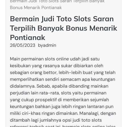
Bermain Judi Toto Slots Saran Terpilih Banyak
Bonus Menarik Pontianak
Bermain Judi Toto Slots Saran
Terpilih Banyak Bonus Menarik
Pontianak
26/05/2023
by
admin
Main permainan slots online udah jadi satu
kesibukan yang rasanya sukar dibiarkan oleh
sebagian orang bettor, lebih-lebih buat yang telah
memperlihatkan sendiri semacam apa keuntungan
didalamnya. Sebab, apabila dibanding mainkan
perjudian lain rata-rata, slots yaitu permainan
yang cukup prospektif di memberikan sejumlah
keuntungan bahkan juga lebih ringan lantaran pun
miliki ciri-khas ringan dimainkan. Manalagi, dengan
ditambah lagi jumlahnya opsi judi toto slots
referensi terbaik saat ini, bermain slots online jelas