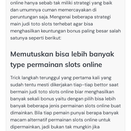
online hanya sebab tak miliki strategi yang baik
dan umumnya cuman memercayakan di
peruntungan saja. Mengenai beberapa strategi
main judi toto slots terhebat agar bisa
menghasilkan keuntungan bonus paling besar salah
satunya seperti berikut:
Memutuskan bisa lebih banyak
type permainan slots online
Trick langkah terunggul yang pertama kali yang
sudah tentu mesti dikerjakan tiap-tiap bettor saat
bermain judi toto slots online biar menghasilkan
banyak sekali bonus yaitu dengan pilih bisa lebih
banyak beberapa jenis permainan slots online buat
dimainkan. Bila tiap pemain punyai berapa banyak
macam alternatif permainan slots online untuk
dipermainkan, jadi bukan tak mungkin jika