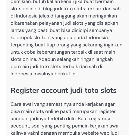
demikian, butuh kalian kenali jika buat bermain
slots online di blog judi toto slots terbaik dan sah
di Indonesia jelas ditanggung akan meringankan
dikarenakan pelayanan judi slots yang disiapkan
lantas yang pasti buat bisa dicicipi semuanya
kelompok slotters yang ada pada Indonesia,
terpenting buat tiap orang yang sekarang inginkan
untuk coba keberuntungan terbaik di saat main
slots online. Adapun selangkah ringan langkah
bermain judi toto slots terbaik dan sah di
Indonesia misalnya berikut ini:
Register account judi toto slots
Cara awal yang semestinya anda kerjakan agar
bisa main slots online pasti merupakan register
account judinya terlebih dulu. Buat registrasi
account, soal yang penting pemain kerjakan awal
kalinya yakni dengan membuka website web judi