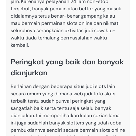
jam. Karenanya pelayanan 24 jam non-stop
tersebut, banyak pemain atau bettor yang masuk
didalamnya terus benar-benar gampang kalau
mau bermain permainan slots online dan nikmati
seluruhnya serangkaian aktivitas judi sewaktu-
waktu tiada terhalang permasalahan waktu
kembali.
Peringkat yang baik dan banyak
dianjurkan
Berlainan dengan beberapa situs judi slots lain
secara umum yang di mana web judi toto slots
terbaik tentu sudah punyai peringkat yang
sangatlah baik serta tentu saja selalu banyak
dianjurkan. Ini memperlihatkan kalau sekian lama
ini juga sudahlah banyak slotters yang udah coba
pembuktiannya sendiri secara bermain slots online