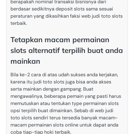
berapakah nominal transaksi bisnisnya dari
berdasar sedikitnya deposit slots sama sesuai
peraturan yang dikasihkan faksi web judi toto slots
terbaik.
Tetapkan macam permainan
slots alternatif terpilih buat anda
mainkan
Bila ke-2 cara di atas udah sukses anda kerjakan,
karena itu judi toto slots juga bisa anda akses
serta mainkan dengan gampang. Buat
mengawalinya, beberapa pemain yang pasti harus
memutuskan atau tentukan type permainan slots
opsi terpilih buat dimainkan. Sebab di web judi
toto slots sendiri terus tersedia banyak macam-
macam permainan slots online untuk dapat anda
coba tiap-tiap hoki terbaik.