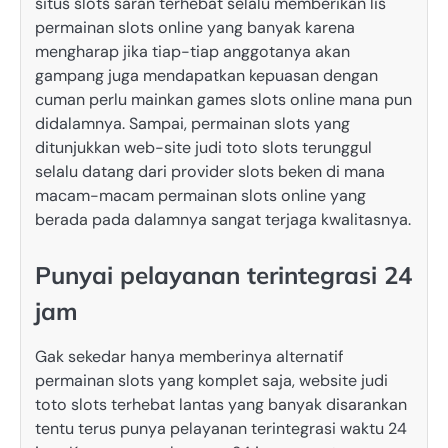
situs slots saran terhebat selalu memberikan lis
permainan slots online yang banyak karena
mengharap jika tiap-tiap anggotanya akan
gampang juga mendapatkan kepuasan dengan
cuman perlu mainkan games slots online mana pun
didalamnya. Sampai, permainan slots yang
ditunjukkan web-site judi toto slots terunggul
selalu datang dari provider slots beken di mana
macam-macam permainan slots online yang
berada pada dalamnya sangat terjaga kwalitasnya.
Punyai pelayanan terintegrasi 24
jam
Gak sekedar hanya memberinya alternatif
permainan slots yang komplet saja, website judi
toto slots terhebat lantas yang banyak disarankan
tentu terus punya pelayanan terintegrasi waktu 24