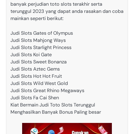
banyak perjudian toto slots terakhir serta
terunggul 2023 yang dapat anda rasakan dan coba
mainkan seperti berikut:
Judi Slots Gates of Olympus
Judi Slots Mahjong Ways
Judi Slots Starlight Princess
Judi Slots Koi Gate
Judi Slots Sweet Bonanza
Judi Slots Aztec Gems
Judi Slots Hot Hot Fruit
Judi Slots Wild West Gold
Judi Slots Great Rhino Megaways
Judi Slots Fa Cai Shen
Kiat Bermain Judi Toto Slots Terunggul
Menghasilkan Banyak Bonus Paling besar