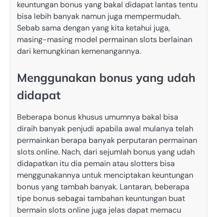
keuntungan bonus yang bakal didapat lantas tentu
bisa lebih banyak namun juga mempermudah.
Sebab sama dengan yang kita ketahui juga,
masing-masing model permainan slots berlainan
dari kemungkinan kemenangannya.
Menggunakan bonus yang udah
didapat
Beberapa bonus khusus umumnya bakal bisa
diraih banyak penjudi apabila awal mulanya telah
permainkan berapa banyak perputaran permainan
slots online. Nach, dari sejumlah bonus yang udah
didapatkan itu dia pemain atau slotters bisa
menggunakannya untuk menciptakan keuntungan
bonus yang tambah banyak. Lantaran, beberapa
tipe bonus sebagai tambahan keuntungan buat
bermain slots online juga jelas dapat memacu