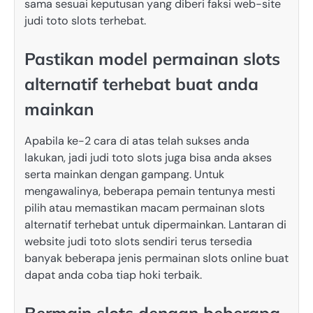
sama sesuai keputusan yang diberi faksi web-site
judi toto slots terhebat.
Pastikan model permainan slots
alternatif terhebat buat anda
mainkan
Apabila ke-2 cara di atas telah sukses anda
lakukan, jadi judi toto slots juga bisa anda akses
serta mainkan dengan gampang. Untuk
mengawalinya, beberapa pemain tentunya mesti
pilih atau memastikan macam permainan slots
alternatif terhebat untuk dipermainkan. Lantaran di
website judi toto slots sendiri terus tersedia
banyak beberapa jenis permainan slots online buat
dapat anda coba tiap hoki terbaik.