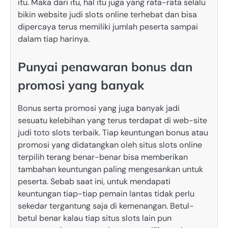
itu. Maka dari itu, hal itu juga yang rata-rata selalu
bikin website judi slots online terhebat dan bisa
dipercaya terus memiliki jumlah peserta sampai
dalam tiap harinya.
Punyai penawaran bonus dan
promosi yang banyak
Bonus serta promosi yang juga banyak jadi
sesuatu kelebihan yang terus terdapat di web-site
judi toto slots terbaik. Tiap keuntungan bonus atau
promosi yang didatangkan oleh situs slots online
terpilih terang benar-benar bisa memberikan
tambahan keuntungan paling mengesankan untuk
peserta. Sebab saat ini, untuk mendapati
keuntungan tiap-tiap pemain lantas tidak perlu
sekedar tergantung saja di kemenangan. Betul-
betul benar kalau tiap situs slots lain pun