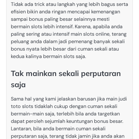
Tidak ada trick atau langkah yang lebih bagus serta
efisien bikin anda ringan mencapai kemenangan
sampai bonus paling besar selainnya mesti
bermain slots lebih intensif. Karena, apabila anda
paling sering atau intensif main slots online, terang
peluang anda dalam jadi pemenang banyak sekali
bonus nyata lebih besar dari cuman sekali atau
kedua kalinya bermain slots saja.
Tak mainkan sekali perputaran
saja
Sama hal yang kami jelaskan barusan jika main judi
toto slots tidaklah cukup dengan cuman sekali
bermain-main saja, terlebih bila anda targetkan
dapat peroleh sejumlah keuntungan bonus besar.
Lantaran, bila anda bermain cuman sekali
perputaran saja, terang tidak jamin jika anda akan