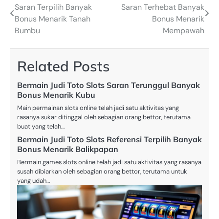
Saran Terpilih Banyak
Saran Terhebat Banyak
navigation
Bonus Menarik Tanah
Bonus Menarik
Bumbu
Mempawah
Related Posts
Bermain Judi Toto Slots Saran Terunggul Banyak
Bonus Menarik Kubu
Main permainan slots online telah jadi satu aktivitas yang
rasanya sukar ditinggal oleh sebagian orang bettor, terutama
buat yang telah…
Bermain Judi Toto Slots Referensi Terpilih Banyak
Bonus Menarik Balikpapan
Bermain games slots online telah jadi satu aktivitas yang rasanya
susah dibiarkan oleh sebagian orang bettor, terutama untuk
yang udah…