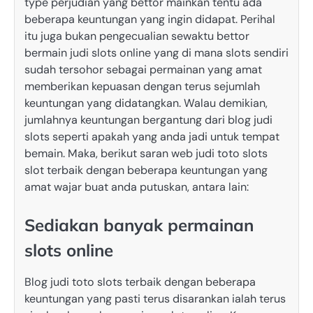
type perjudian yang bettor mainkan tentu ada
beberapa keuntungan yang ingin didapat. Perihal
itu juga bukan pengecualian sewaktu bettor
bermain judi slots online yang di mana slots sendiri
sudah tersohor sebagai permainan yang amat
memberikan kepuasan dengan terus sejumlah
keuntungan yang didatangkan. Walau demikian,
jumlahnya keuntungan bergantung dari blog judi
slots seperti apakah yang anda jadi untuk tempat
bemain. Maka, berikut saran web judi toto slots
slot terbaik dengan beberapa keuntungan yang
amat wajar buat anda putuskan, antara lain:
Sediakan banyak permainan
slots online
Blog judi toto slots terbaik dengan beberapa
keuntungan yang pasti terus disarankan ialah terus