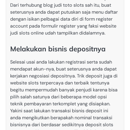
Dari terhubung blog judi toto slots sah itu, buat
seterusnya anda dapat putuskan saja menu daftar
dengan isikan pelbagai data diri di form register
account pada formulir register yang faksi website
judi slots online udah tampilkan didalamnya.
Melakukan bisnis depositnya
Selesai usai anda lakukan registrasi serta sudah
mendapat akun-nya, buat seterusnya anda dapat
kerjakan negosiasi depositnya. Trik deposit juga di
website slots terpercaya dan terbaik tentunya
begitu mempermudah banyak penjudi karena bisa
pilih salah satunya dari beberapa model opsi
teknik pembayaran terkomplet yang disiapkan.
Yakini saat lakukan transaksi bisnis deposit ini
anda mengikutkan berapakah nominal transaksi
bisnisnya dari berdasar sedikitnya deposit slots