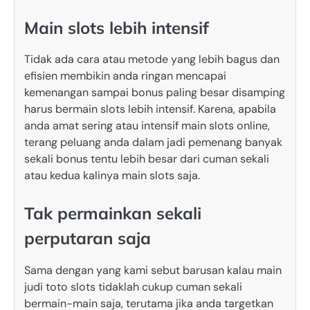
Main slots lebih intensif
Tidak ada cara atau metode yang lebih bagus dan
efisien membikin anda ringan mencapai
kemenangan sampai bonus paling besar disamping
harus bermain slots lebih intensif. Karena, apabila
anda amat sering atau intensif main slots online,
terang peluang anda dalam jadi pemenang banyak
sekali bonus tentu lebih besar dari cuman sekali
atau kedua kalinya main slots saja.
Tak permainkan sekali
perputaran saja
Sama dengan yang kami sebut barusan kalau main
judi toto slots tidaklah cukup cuman sekali
bermain-main saja, terutama jika anda targetkan