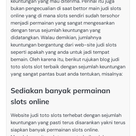
keuntungan yang mau diterima. Perihal itu juga
bukan pengecualian di saat bettor main judi slots
online yang di mana slots sendiri sudah tersohor
menjadi permainan yang sangat mengesankan
dengan terus sejumlah keuntungan yang
didatangkan. Walau demikian, jumlahnya
keuntungan bergantung dari web-site judi slots
seperti apakah yang anda untuk jadi tempat
bemain. Oleh karena itu, berikut rujukan blog judi
toto slots slot terbaik dengan sejumlah keuntungan
yang sangat pantas buat anda tentukan, misalnya:
Sediakan banyak permainan
slots online
Website judi toto slots terhebat dengan sejumlah
keuntungan yang pasti terus disarankan yakni terus
siapkan banyak permainan slots online.