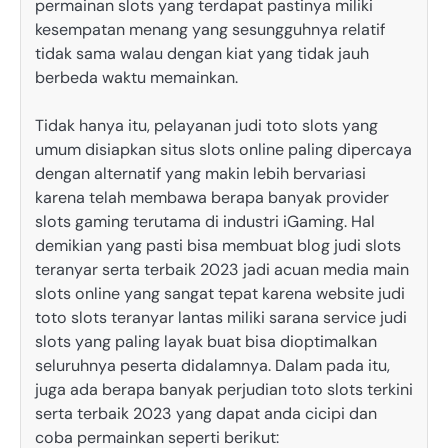
permainan slots yang terdapat pastinya miliki
kesempatan menang yang sesungguhnya relatif
tidak sama walau dengan kiat yang tidak jauh
berbeda waktu memainkan.
Tidak hanya itu, pelayanan judi toto slots yang
umum disiapkan situs slots online paling dipercaya
dengan alternatif yang makin lebih bervariasi
karena telah membawa berapa banyak provider
slots gaming terutama di industri iGaming. Hal
demikian yang pasti bisa membuat blog judi slots
teranyar serta terbaik 2023 jadi acuan media main
slots online yang sangat tepat karena website judi
toto slots teranyar lantas miliki sarana service judi
slots yang paling layak buat bisa dioptimalkan
seluruhnya peserta didalamnya. Dalam pada itu,
juga ada berapa banyak perjudian toto slots terkini
serta terbaik 2023 yang dapat anda cicipi dan
coba permainkan seperti berikut: