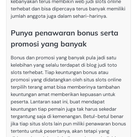
kebanyakan terus membikin web judi slots online
terhebat dan bisa dipercaya terus banyak memiliki
jumlah anggota juga dalam sehari-harinya.
Punya penawaran bonus serta
promosi yang banyak
Bonus dan promosi yang banyak pula jadi satu
kelebihan yang selalu terdapat di blog judi toto
slots terhebat. Tiap keuntungan bonus atau
promosi yang didatangkan oleh situs slots online
terpilih terang amat bisa memberinya tambahan
keuntungan amat memberikan kepuasan untuk
peserta. Lantaran saat ini, buat mendapat
keuntungan tiap pemain juga tak harus sekedar
tergantung saja di kemenangan. Betul-betul benar
jika tiap situs slots lain pun miliki penawaran bonus
tertentu untuk pesertanya, akan tetapi yang