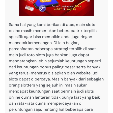
Sama hal yang kami berikan di atas, main slots
online masih memerlukan beberapa trik terpilih
spesifik agar bisa membikin anda juga ringan
mencetak kemenangan. Di lain bagian,
pemanfaatan beberapa strategi terpilih di saat
main judi toto slots juga bahkan juga dapat
mendatangkan lebih sejumlah keuntungan seperti
dari keuntungan bonus paling besar serta banyak
yang terus-menerus disiapkan oleh website judi
slots dapat dipercaya. Masih banyak dari sebagian
orang slotters yang sejauh ini masih sukar
mendapat keuntungan saat bermain judi slots
online cuman lantaran tidak punya kiat yang baik
dan rata-rata cuma mempercayakan di
peruntungan saja. Tentang hal beberapa cara