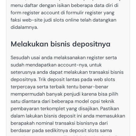
menu daftar dengan isikan beberapa data diri di
form register account di formulir register yang
faksi web-site judi slots online telah datangkan
didalamnya.
Melakukan bisnis depositnya
Sesudah usai anda melaksanakan register serta
sudah mendapatkan account-nya, untuk
seterusnya anda dapat melakukan transaksi bisnis
depositnya. Trik deposit lantas pada web slots
terpercaya serta terbaik tentu benar-benar
mempermudah banyak penjudi karena bisa pilih
satu diantara dari beberapa model opsi teknik
pembayaran terkomplet yang disajikan. Pastikan
dalam lakukan bisnis deposit ini anda memasukkan
berapakah nominal transaksi bisnisnya dari
berdasar pada sedikitnya deposit slots sama