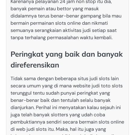
Karenanya pelayanan 24 jam non stop itu dia,
banyak pemain atau bettor yang masuk
didalamnya terus benar-benar gampang bila mau
bermain permainan slots online dan nikmati
semuanya serangkaian aktivitas judi setiap saat
tanpa terhalang permasalahan waktu kembali.
Peringkat yang baik dan banyak
direferensikan
Tidak sama dengan beberapa situs judi slots lain
secara umum yang di mana website judi toto slots
terunggul tentu sudah punyai peringkat yang
benar-benar baik dan tentulah selalu banyak
dianjurkan. Perihal ini menyatakan kalau sejauh ini
juga telah banyak slotters yang udah coba
pembuktiannya sendiri secara bermain slots online
di web judi slots itu. Maka, hal itu juga yang