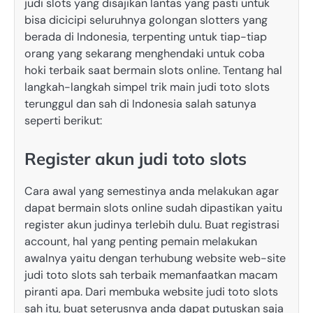
judi slots yang disajikan lantas yang pasti untuk
bisa dicicipi seluruhnya golongan slotters yang
berada di Indonesia, terpenting untuk tiap-tiap
orang yang sekarang menghendaki untuk coba
hoki terbaik saat bermain slots online. Tentang hal
langkah-langkah simpel trik main judi toto slots
terunggul dan sah di Indonesia salah satunya
seperti berikut:
Register akun judi toto slots
Cara awal yang semestinya anda melakukan agar
dapat bermain slots online sudah dipastikan yaitu
register akun judinya terlebih dulu. Buat registrasi
account, hal yang penting pemain melakukan
awalnya yaitu dengan terhubung website web-site
judi toto slots sah terbaik memanfaatkan macam
piranti apa. Dari membuka website judi toto slots
sah itu, buat seterusnya anda dapat putuskan saja