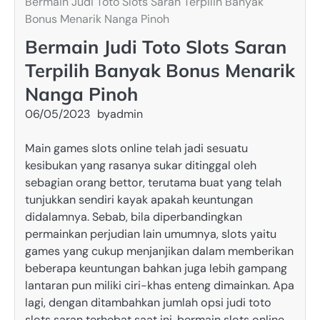
Bermain Judi Toto Slots Saran Terpilih Banyak
Bonus Menarik Nanga Pinoh
Bermain Judi Toto Slots Saran
Terpilih Banyak Bonus Menarik
Nanga Pinoh
06/05/2023
by
admin
Main games slots online telah jadi sesuatu
kesibukan yang rasanya sukar ditinggal oleh
sebagian orang bettor, terutama buat yang telah
tunjukkan sendiri kayak apakah keuntungan
didalamnya. Sebab, bila diperbandingkan
permainkan perjudian lain umumnya, slots yaitu
games yang cukup menjanjikan dalam memberikan
beberapa keuntungan bahkan juga lebih gampang
lantaran pun miliki ciri-khas enteng dimainkan. Apa
lagi, dengan ditambahkan jumlah opsi judi toto
slots saran terhebat saat ini, bermain slots online