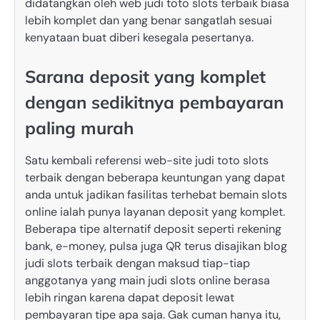
didatangkan oleh web judi toto slots terbaik biasa
lebih komplet dan yang benar sangatlah sesuai
kenyataan buat diberi kesegala pesertanya.
Sarana deposit yang komplet
dengan sedikitnya pembayaran
paling murah
Satu kembali referensi web-site judi toto slots
terbaik dengan beberapa keuntungan yang dapat
anda untuk jadikan fasilitas terhebat bemain slots
online ialah punya layanan deposit yang komplet.
Beberapa tipe alternatif deposit seperti rekening
bank, e-money, pulsa juga QR terus disajikan blog
judi slots terbaik dengan maksud tiap-tiap
anggotanya yang main judi slots online berasa
lebih ringan karena dapat deposit lewat
pembayaran tipe apa saja. Gak cuman hanya itu,