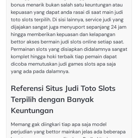
bonus menarik bukan salah satu keuntungan atau
kepuasan yang dapat anda rasai di saat main judi
toto slots terpilih. Di sisi lainnya, service judi yang
dijajakan sangat juga menyuport sepanjang 24 jam
hingga memberikan kepuasan dan kelapangan
bettor akses bermain judi slots online setiap saat.
Permainan slots yang disiapkan didalamnya sangat
komplet hingga hoki terbaik tiap pemain dapat
dicoba memutuskan judi games slots apa saja
yang ada pada dalamnya.
Referensi Situs Judi Toto Slots
Terpilih dengan Banyak
Keuntungan
Memang gak diingkari tiap apa saja model
perjudian yang bettor mainkan jelas ada beberapa