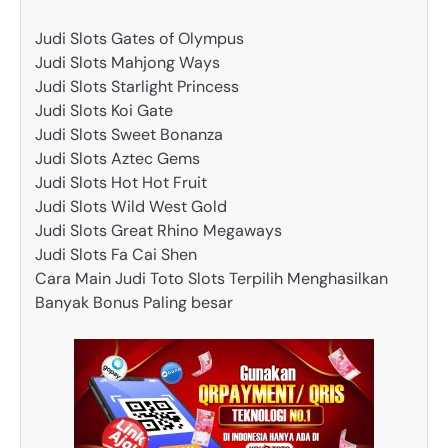
Judi Slots Gates of Olympus
Judi Slots Mahjong Ways
Judi Slots Starlight Princess
Judi Slots Koi Gate
Judi Slots Sweet Bonanza
Judi Slots Aztec Gems
Judi Slots Hot Hot Fruit
Judi Slots Wild West Gold
Judi Slots Great Rhino Megaways
Judi Slots Fa Cai Shen
Cara Main Judi Toto Slots Terpilih Menghasilkan
Banyak Bonus Paling besar