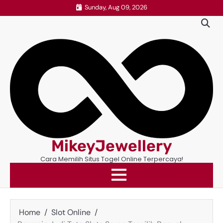
Skip
Sunday, Aug 09, 2026
to
content
MikeyJewellery
Cara Memilih Situs Togel Online Terpercaya!
Home
Slot Online