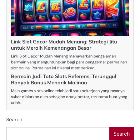
Link Slot Gacor Mudah Menang: Strategi Jitu
untuk Meraih Kemenangan Besar
Link Slot Gacor Mudah Menang menawarkan pengalaman
bermain yang menguntungkan bagi para penggemar permainan
slot online. Permainan ini dikenal memberikan…
Bermain Judi Toto Slots Referensi Terunggul
Banyak Bonus Menarik Malinau
Main games slots online telah jadi satu pekerjaan yang rasanya
sukar dibiarkan oleh sebagian orang bettor, terutama buat yang
udah…
Search
Search