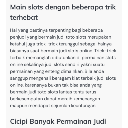
Main slots dengan beberapa trik
terhebat
Hal yang pastinya terpenting bagi beberapa
penjudi yang bermain judi toto slots merupakan
ketahui juga trick-trick terunggul sebagai halnya
biasanya saat bermain judi slots online. Trick-trick
terbaik memanglah dibutuhkan di permainan slots
online sekalinya judi slots sendiri yakni suatu
permainan yang enteng dimainkan. Bila anda
sanggup mengenali beragam kiat terbaik judi slots
online, karenanya bukan tak bisa anda yang
bermain judi toto slots lantas tentu terus
berkesempatan dapat meraih kemenangan
maupun mendapat sejumlah keuntungan.
Cicipi Banyak Permainan Judi