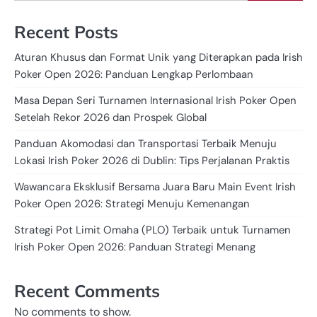
Recent Posts
Aturan Khusus dan Format Unik yang Diterapkan pada Irish
Poker Open 2026: Panduan Lengkap Perlombaan
Masa Depan Seri Turnamen Internasional Irish Poker Open
Setelah Rekor 2026 dan Prospek Global
Panduan Akomodasi dan Transportasi Terbaik Menuju
Lokasi Irish Poker 2026 di Dublin: Tips Perjalanan Praktis
Wawancara Eksklusif Bersama Juara Baru Main Event Irish
Poker Open 2026: Strategi Menuju Kemenangan
Strategi Pot Limit Omaha (PLO) Terbaik untuk Turnamen
Irish Poker Open 2026: Panduan Strategi Menang
Recent Comments
No comments to show.