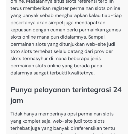
online. Masalahnya situs slots referensi terpilih
terus memberikan register permainan slots online
yang banyak sebab mengharapkan kalau tiap-tiap
pesertanya akan simpel juga mendapatkan
kepuasan dengan cuman perlu permainkan games
slots online mana pun didalamnya. Sampai,
permainan slots yang ditunjukkan web-site judi
toto slots terhebat selalu datang dari provider
slots termasyhur di mana beberapa jenis
permainan slots online yang berada pada
dalamnya sangat terbukti kwalitetnya.
Punya pelayanan terintegrasi 24
jam
Tidak hanya memberinya opsi permainan slots
yang komplet saja, web-site judi toto slots
terhebat juga yang banyak direferensikan tentu