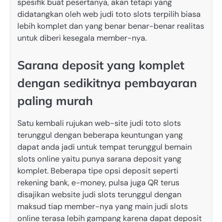
spesifik buat pesertanya, akan tetapi yang
didatangkan oleh web judi toto slots terpilih biasa
lebih komplet dan yang benar benar-benar realitas
untuk diberi kesegala member-nya.
Sarana deposit yang komplet
dengan sedikitnya pembayaran
paling murah
Satu kembali rujukan web-site judi toto slots
terunggul dengan beberapa keuntungan yang
dapat anda jadi untuk tempat terunggul bemain
slots online yaitu punya sarana deposit yang
komplet. Beberapa tipe opsi deposit seperti
rekening bank, e-money, pulsa juga QR terus
disajikan website judi slots terunggul dengan
maksud tiap member-nya yang main judi slots
online terasa lebih gampang karena dapat deposit