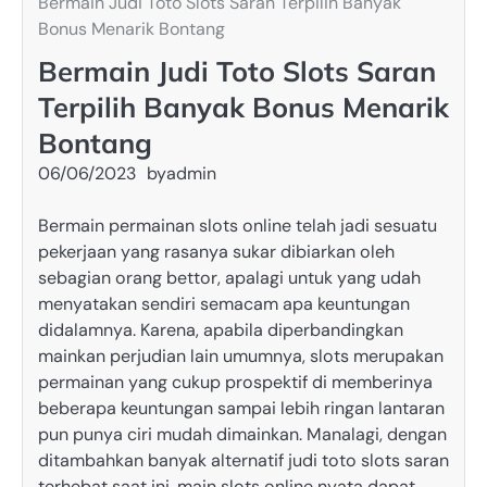
Bermain Judi Toto Slots Saran Terpilih Banyak
Bonus Menarik Bontang
Bermain Judi Toto Slots Saran
Terpilih Banyak Bonus Menarik
Bontang
06/06/2023
by
admin
Bermain permainan slots online telah jadi sesuatu
pekerjaan yang rasanya sukar dibiarkan oleh
sebagian orang bettor, apalagi untuk yang udah
menyatakan sendiri semacam apa keuntungan
didalamnya. Karena, apabila diperbandingkan
mainkan perjudian lain umumnya, slots merupakan
permainan yang cukup prospektif di memberinya
beberapa keuntungan sampai lebih ringan lantaran
pun punya ciri mudah dimainkan. Manalagi, dengan
ditambahkan banyak alternatif judi toto slots saran
terhebat saat ini, main slots online nyata dapat