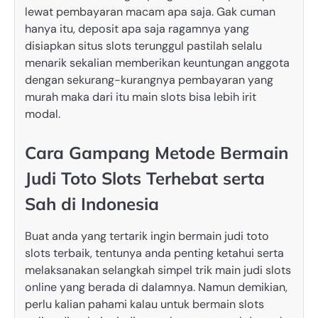
lewat pembayaran macam apa saja. Gak cuman
hanya itu, deposit apa saja ragamnya yang
disiapkan situs slots terunggul pastilah selalu
menarik sekalian memberikan keuntungan anggota
dengan sekurang-kurangnya pembayaran yang
murah maka dari itu main slots bisa lebih irit
modal.
Cara Gampang Metode Bermain
Judi Toto Slots Terhebat serta
Sah di Indonesia
Buat anda yang tertarik ingin bermain judi toto
slots terbaik, tentunya anda penting ketahui serta
melaksanakan selangkah simpel trik main judi slots
online yang berada di dalamnya. Namun demikian,
perlu kalian pahami kalau untuk bermain slots