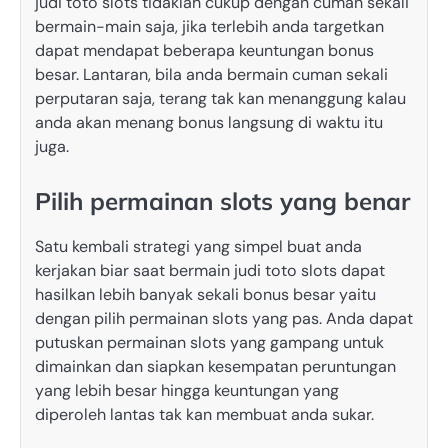
judi toto slots tidaklah cukup dengan cuman sekali
bermain-main saja, jika terlebih anda targetkan
dapat mendapat beberapa keuntungan bonus
besar. Lantaran, bila anda bermain cuman sekali
perputaran saja, terang tak kan menanggung kalau
anda akan menang bonus langsung di waktu itu
juga.
Pilih permainan slots yang benar
Satu kembali strategi yang simpel buat anda
kerjakan biar saat bermain judi toto slots dapat
hasilkan lebih banyak sekali bonus besar yaitu
dengan pilih permainan slots yang pas. Anda dapat
putuskan permainan slots yang gampang untuk
dimainkan dan siapkan kesempatan peruntungan
yang lebih besar hingga keuntungan yang
diperoleh lantas tak kan membuat anda sukar.