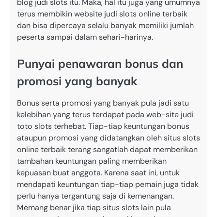
blog judi slots itu. Maka, hal itu juga yang umumnya
terus membikin website judi slots online terbaik
dan bisa dipercaya selalu banyak memiliki jumlah
peserta sampai dalam sehari-harinya.
Punyai penawaran bonus dan
promosi yang banyak
Bonus serta promosi yang banyak pula jadi satu
kelebihan yang terus terdapat pada web-site judi
toto slots terhebat. Tiap-tiap keuntungan bonus
ataupun promosi yang didatangkan oleh situs slots
online terbaik terang sangatlah dapat memberikan
tambahan keuntungan paling memberikan
kepuasan buat anggota. Karena saat ini, untuk
mendapati keuntungan tiap-tiap pemain juga tidak
perlu hanya tergantung saja di kemenangan.
Memang benar jika tiap situs slots lain pula