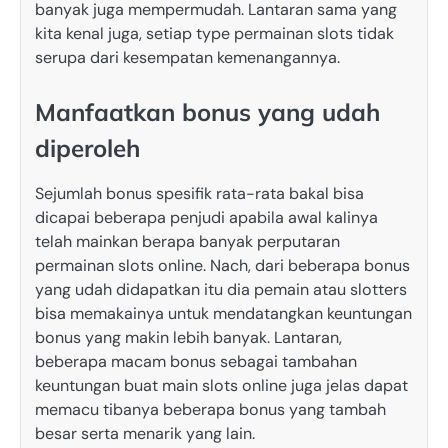
banyak juga mempermudah. Lantaran sama yang
kita kenal juga, setiap type permainan slots tidak
serupa dari kesempatan kemenangannya.
Manfaatkan bonus yang udah
diperoleh
Sejumlah bonus spesifik rata-rata bakal bisa
dicapai beberapa penjudi apabila awal kalinya
telah mainkan berapa banyak perputaran
permainan slots online. Nach, dari beberapa bonus
yang udah didapatkan itu dia pemain atau slotters
bisa memakainya untuk mendatangkan keuntungan
bonus yang makin lebih banyak. Lantaran,
beberapa macam bonus sebagai tambahan
keuntungan buat main slots online juga jelas dapat
memacu tibanya beberapa bonus yang tambah
besar serta menarik yang lain.