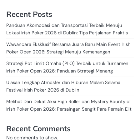
Recent Posts
Panduan Akomodasi dan Transportasi Terbaik Menuju
Lokasi Irish Poker 2026 di Dublin: Tips Perjalanan Praktis
Wawancara Eksklusif Bersama Juara Baru Main Event Irish
Poker Open 2026: Strategi Menuju Kemenangan
Strategi Pot Limit Omaha (PLO) Terbaik untuk Turnamen
Irish Poker Open 2026: Panduan Strategi Menang
Ulasan Lengkap Atmosfer dan Hiburan Malam Selama
Festival Irish Poker 2026 di Dublin
Melihat Dari Dekat Aksi High Roller dan Mystery Bounty di
Irish Poker Open 2026: Persaingan Sengit Para Pemain Elit
Recent Comments
No comments to show.