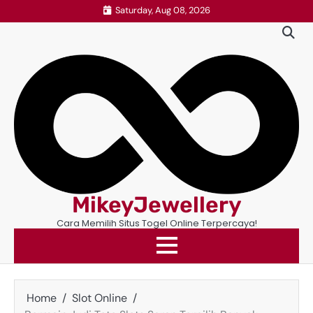
Skip
Saturday, Aug 08, 2026
to
content
MikeyJewellery
Cara Memilih Situs Togel Online Terpercaya!
Home
Slot Online