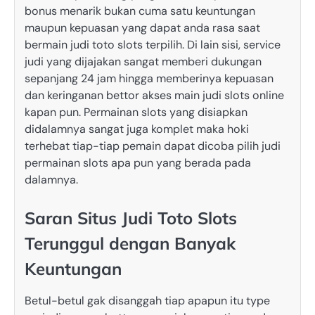
bonus menarik bukan cuma satu keuntungan
maupun kepuasan yang dapat anda rasa saat
bermain judi toto slots terpilih. Di lain sisi, service
judi yang dijajakan sangat memberi dukungan
sepanjang 24 jam hingga memberinya kepuasan
dan keringanan bettor akses main judi slots online
kapan pun. Permainan slots yang disiapkan
didalamnya sangat juga komplet maka hoki
terhebat tiap-tiap pemain dapat dicoba pilih judi
permainan slots apa pun yang berada pada
dalamnya.
Saran Situs Judi Toto Slots
Terunggul dengan Banyak
Keuntungan
Betul-betul gak disanggah tiap apapun itu type