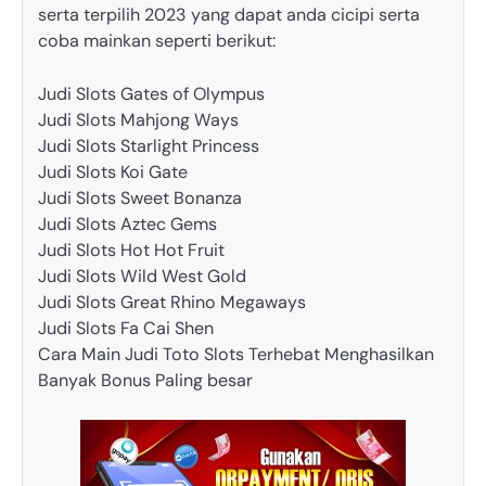
serta terpilih 2023 yang dapat anda cicipi serta
coba mainkan seperti berikut:
Judi Slots Gates of Olympus
Judi Slots Mahjong Ways
Judi Slots Starlight Princess
Judi Slots Koi Gate
Judi Slots Sweet Bonanza
Judi Slots Aztec Gems
Judi Slots Hot Hot Fruit
Judi Slots Wild West Gold
Judi Slots Great Rhino Megaways
Judi Slots Fa Cai Shen
Cara Main Judi Toto Slots Terhebat Menghasilkan
Banyak Bonus Paling besar