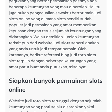
perjudian yang bettor permainkan pastinya ada
beberapa keuntungan yang mau diperoleh. Hal itu
juga bukan pengecualian sewaktu bettor main judi
slots online yang di mana slots sendiri sudah
populer jadi permainan yang amat memberikan
kepuasan dengan terus sejumlah keuntungan yang
didatangkan. Walau demikian, jumlah keuntungan
terkait pun dari website judi slots seperti apakah
yang anda untuk jadi tempat bemain. Oleh
karenanya, berikut referensi blog judi toto slots
slot terpilih dengan beberapa keuntungan yang
amat patut buat anda putuskan, misalnya:
Siapkan banyak permainan slots
online
Website judi toto slots terunggul dengan sejumlah
keuntungan yang pasti selalu disarankan yakni