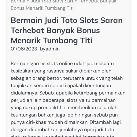
Bermain Judi Toto Slots Saran Terhebat Banyak
Bonus Menarik Tumbang Titi
Bermain Judi Toto Slots Saran
Terhebat Banyak Bonus
Menarik Tumbang Titi
01/06/2023
by
admin
Bermain games slots online udah jadi sesuatu
kesibukan yang rasanya sukar dibiarkan oleh
sebagian orang bettor, terutama untuk yang telah
tunjukkan sendiri seperti apakah keuntungan
didalamnya. Sebab, apabila ketimbang permainkan
perjudian lain beberapa, slots yaitu permainan
yang cukup prospektif di memberikan sejumlah
keuntungan bahkan juga lebih ringan sebab pun
punya ciri-khas mudah dimainkan. Ditambah lagi,
dengan ditambahkan jumlahnya opsi judi toto
slots referensi terhebat saat ini, bermain slots