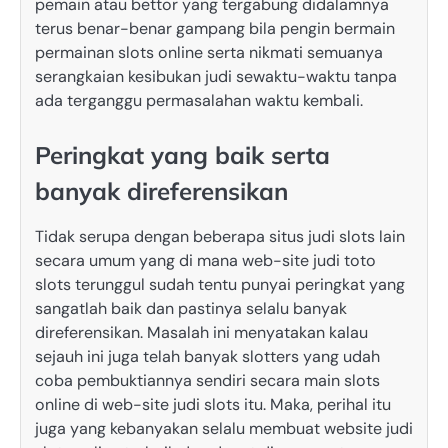
pemain atau bettor yang tergabung didalamnya
terus benar-benar gampang bila pengin bermain
permainan slots online serta nikmati semuanya
serangkaian kesibukan judi sewaktu-waktu tanpa
ada terganggu permasalahan waktu kembali.
Peringkat yang baik serta
banyak direferensikan
Tidak serupa dengan beberapa situs judi slots lain
secara umum yang di mana web-site judi toto
slots terunggul sudah tentu punyai peringkat yang
sangatlah baik dan pastinya selalu banyak
direferensikan. Masalah ini menyatakan kalau
sejauh ini juga telah banyak slotters yang udah
coba pembuktiannya sendiri secara main slots
online di web-site judi slots itu. Maka, perihal itu
juga yang kebanyakan selalu membuat website judi