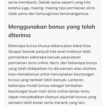
serta membantu. Sebab sama seperti yang kita
ketahui juga, masing-masing tipe permainan slots
tidak sama dari kemungkinan kemenangannya.
Menggunakan bonus yang telah
diterima
Beberapa bonus khusus kebanyakan bakal bisa
dicapai banyak penjudi bila awal mulanya telah
permainkan seberapa banyak perputaran
permainan slots online. Nach, dari beberapa bonus
yang telah didapatkan itu dia pemain atau slotters
bisa memakainya untuk menciptakan keuntungan
bonus yang tambah lebih banyak. Lantaran,
beberapa model bonus sebagai tambahan
keuntungan buat main slots online lantas tentu
dapat menyebabkan tibanya sejumlah bonus yang
semakin lebih besar serta menarik yang lain.