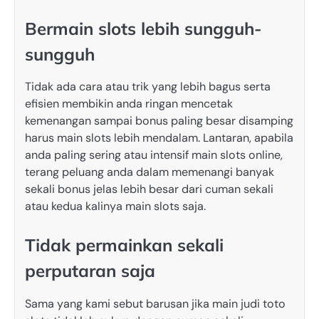
Bermain slots lebih sungguh-
sungguh
Tidak ada cara atau trik yang lebih bagus serta
efisien membikin anda ringan mencetak
kemenangan sampai bonus paling besar disamping
harus main slots lebih mendalam. Lantaran, apabila
anda paling sering atau intensif main slots online,
terang peluang anda dalam memenangi banyak
sekali bonus jelas lebih besar dari cuman sekali
atau kedua kalinya main slots saja.
Tidak permainkan sekali
perputaran saja
Sama yang kami sebut barusan jika main judi toto