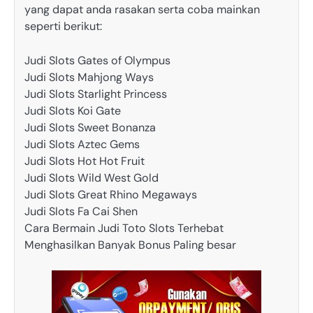
yang dapat anda rasakan serta coba mainkan
seperti berikut:
Judi Slots Gates of Olympus
Judi Slots Mahjong Ways
Judi Slots Starlight Princess
Judi Slots Koi Gate
Judi Slots Sweet Bonanza
Judi Slots Aztec Gems
Judi Slots Hot Hot Fruit
Judi Slots Wild West Gold
Judi Slots Great Rhino Megaways
Judi Slots Fa Cai Shen
Cara Bermain Judi Toto Slots Terhebat
Menghasilkan Banyak Bonus Paling besar