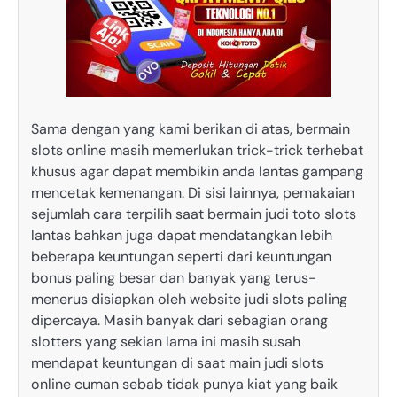
Sama dengan yang kami berikan di atas, bermain
slots online masih memerlukan trick-trick terhebat
khusus agar dapat membikin anda lantas gampang
mencetak kemenangan. Di sisi lainnya, pemakaian
sejumlah cara terpilih saat bermain judi toto slots
lantas bahkan juga dapat mendatangkan lebih
beberapa keuntungan seperti dari keuntungan
bonus paling besar dan banyak yang terus-
menerus disiapkan oleh website judi slots paling
dipercaya. Masih banyak dari sebagian orang
slotters yang sekian lama ini masih susah
mendapat keuntungan di saat main judi slots
online cuman sebab tidak punya kiat yang baik