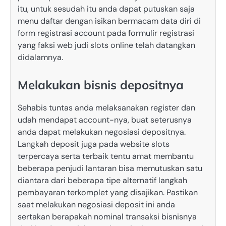
itu, untuk sesudah itu anda dapat putuskan saja
menu daftar dengan isikan bermacam data diri di
form registrasi account pada formulir registrasi
yang faksi web judi slots online telah datangkan
didalamnya.
Melakukan bisnis depositnya
Sehabis tuntas anda melaksanakan register dan
udah mendapat account-nya, buat seterusnya
anda dapat melakukan negosiasi depositnya.
Langkah deposit juga pada website slots
terpercaya serta terbaik tentu amat membantu
beberapa penjudi lantaran bisa memutuskan satu
diantara dari beberapa tipe alternatif langkah
pembayaran terkomplet yang disajikan. Pastikan
saat melakukan negosiasi deposit ini anda
sertakan berapakah nominal transaksi bisnisnya