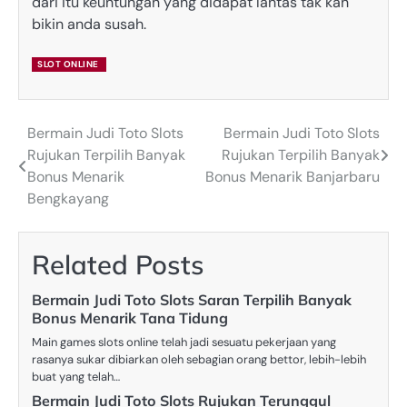
dari itu keuntungan yang didapat lantas tak kan
bikin anda susah.
SLOT ONLINE
Bermain Judi Toto Slots
Bermain Judi Toto Slots
Post
Rujukan Terpilih Banyak
Rujukan Terpilih Banyak
navigation
Bonus Menarik
Bonus Menarik Banjarbaru
Bengkayang
Related Posts
Bermain Judi Toto Slots Saran Terpilih Banyak
Bonus Menarik Tana Tidung
Main games slots online telah jadi sesuatu pekerjaan yang
rasanya sukar dibiarkan oleh sebagian orang bettor, lebih-lebih
buat yang telah…
Bermain Judi Toto Slots Rujukan Terunggul