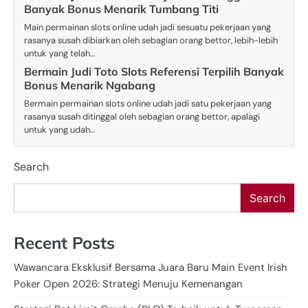
Banyak Bonus Menarik Tumbang Titi
Main permainan slots online udah jadi sesuatu pekerjaan yang
rasanya susah dibiarkan oleh sebagian orang bettor, lebih-lebih
untuk yang telah…
Bermain Judi Toto Slots Referensi Terpilih Banyak
Bonus Menarik Ngabang
Bermain permainan slots online udah jadi satu pekerjaan yang
rasanya susah ditinggal oleh sebagian orang bettor, apalagi
untuk yang udah…
Search
Search
Recent Posts
Wawancara Eksklusif Bersama Juara Baru Main Event Irish
Poker Open 2026: Strategi Menuju Kemenangan