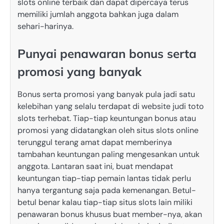
slots online terbaik dan dapat dipercaya terus
memiliki jumlah anggota bahkan juga dalam
sehari-harinya.
Punyai penawaran bonus serta
promosi yang banyak
Bonus serta promosi yang banyak pula jadi satu
kelebihan yang selalu terdapat di website judi toto
slots terhebat. Tiap-tiap keuntungan bonus atau
promosi yang didatangkan oleh situs slots online
terunggul terang amat dapat memberinya
tambahan keuntungan paling mengesankan untuk
anggota. Lantaran saat ini, buat mendapat
keuntungan tiap-tiap pemain lantas tidak perlu
hanya tergantung saja pada kemenangan. Betul-
betul benar kalau tiap-tiap situs slots lain miliki
penawaran bonus khusus buat member-nya, akan