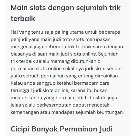
Main slots dengan sejumlah trik
terbaik
Hal yang tentu saja paling utama untuk beberapa
penjudi yang main judi toto slots merupakan
mengenal juga beberapa trik terbaik sama dengan
biasanya di saat main judi slots online. Sejumlah
trik terbaik selalu memang dibutuhkan di
permainan slots online sekalinya judi slots sendiri
yaitu sebuah permainan yang enteng dimainkan.
Kalau anda sanggup ketahui bermacam cara
terunggul judi slots online, karena itu bukan
mustahil anda yang bermain judi toto slots juga
jelas selalu berkesempatan dapat mencetak
kemenangan atau mendapat sejumlah keuntungan.
Cicipi Banyak Permainan Judi