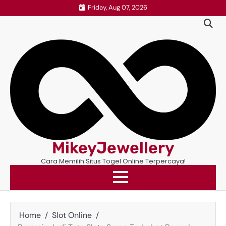
Skip
Friday, Aug 07, 2026
to
content
MikeyJewellery
Cara Memilih Situs Togel Online Terpercaya!
Home
Slot Online