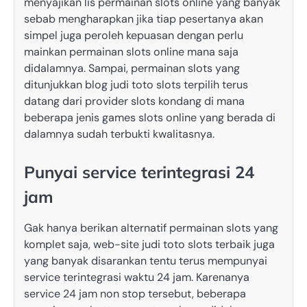
menyajikan lis permainan slots online yang banyak
sebab mengharapkan jika tiap pesertanya akan
simpel juga peroleh kepuasan dengan perlu
mainkan permainan slots online mana saja
didalamnya. Sampai, permainan slots yang
ditunjukkan blog judi toto slots terpilih terus
datang dari provider slots kondang di mana
beberapa jenis games slots online yang berada di
dalamnya sudah terbukti kwalitasnya.
Punyai service terintegrasi 24
jam
Gak hanya berikan alternatif permainan slots yang
komplet saja, web-site judi toto slots terbaik juga
yang banyak disarankan tentu terus mempunyai
service terintegrasi waktu 24 jam. Karenanya
service 24 jam non stop tersebut, beberapa