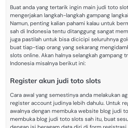
Buat anda yang tertarik ingin main judi toto sl
mengerjakan langkah-langkah gampang langkah 
Namun, penting kalian pahami kalau untuk berma
sah di Indonesia tentu ditanggung sangat mem
juga pastilah untuk bisa dicicipi seluruhnya go
buat tiap-tiap orang yang sekarang mengidamk
slots online. Akan halnya selangkah gampang tri
Indonesia misalnya berikut ini:
Register akun judi toto slots
Cara awal yang semestinya anda melakukan aga
register account judinya lebih dahulu. Untuk r
awalnya dengan membuka website blog judi toto
membuka blog judi toto slots sah itu, buat ses
dengan isi beragam data diri di form registrasi