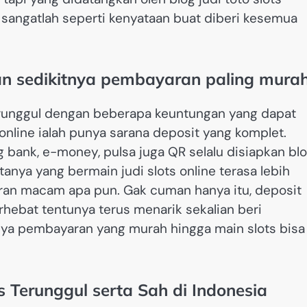
a sangatlah seperti kenyataan buat diberi kesemua
an sedikitnya pembayaran paling mura
 terunggul dengan beberapa keuntungan yang dapat
 online ialah punya sarana deposit yang komplet.
 bank, e-money, pulsa juga QR selalu disiapkan bl
anya yang bermain judi slots online terasa lebih
an macam apa pun. Gak cuman hanya itu, deposit
erhebat tentunya terus menarik sekalian beri
ya pembayaran yang murah hingga main slots bisa
s Terunggul serta Sah di Indonesia