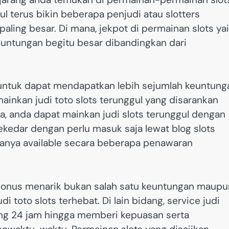
gul terus bikin beberapa penjudi atau slotters
ing besar. Di mana, jekpot di permainan slots yai
untungan begitu besar dibandingkan dari
 untuk dapat mendapatkan lebih sejumlah keuntung
ainkan judi toto slots terunggul yang disarankan
nya, anda dapat mainkan judi slots terunggul dengan
kedar dengan perlu masuk saja lewat blog slots
anya available secara beberapa penawaran
 bonus menarik bukan salah satu keuntungan maupu
 toto slots terhebat. Di lain bidang, service judi
ang 24 jam hingga memberi kepuasan serta