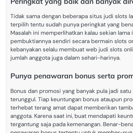
Peringkat yang baik dan banyak dir
Tidak sama dengan beberapa situs judi slots l
terpilih tentu sudah punya peringkat yang ben
Masalah ini memperlihatkan kalau sekian lama i
pembuktiannya sendiri secara bermain slots onli
kebanyakan selalu membuat web judi slots onli
jumlah anggota juga dalam sehari-harinya.
Punya penawaran bonus serta pro
Bonus dan promosi yang banyak pula jadi satu k
terunggul. Tiap keuntungan bonus ataupun prom
terhebat terang amat dapat memberikan tam
anggota. Karena saat ini, buat mendapati keun
tergantung saja pada kemenangan. Benar-benar b
penawaran bonus tertentu untuk member-nya, ta