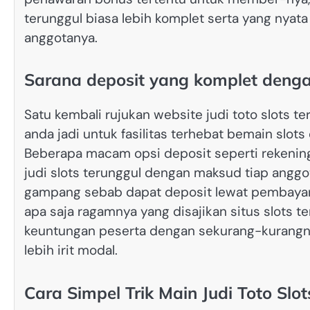
terunggul biasa lebih komplet serta yang nyat
anggotanya.
Sarana deposit yang komplet deng
Satu kembali rujukan website judi toto slots
anda jadi untuk fasilitas terhebat bemain slots
Beberapa macam opsi deposit seperti rekening
judi slots terunggul dengan maksud tiap anggot
gampang sebab dapat deposit lewat pembayar
apa saja ragamnya yang disajikan situs slots t
keuntungan peserta dengan sekurang-kurangn
lebih irit modal.
Cara Simpel Trik Main Judi Toto Slot