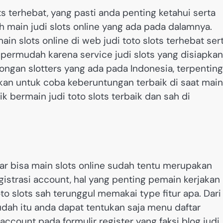
ots terhebat, yang pasti anda penting ketahui serta
main judi slots online yang ada pada dalamnya.
in slots online di web judi toto slots terhebat ser
permudah karena service judi slots yang disiapkan
longan slotters yang ada pada Indonesia, terpenting
an untuk coba keberuntungan terbaik di saat main
k bermain judi toto slots terbaik dan sah di
r bisa main slots online sudah tentu merupakan
egistrasi account, hal yang penting pemain kerjakan
 slots sah terunggul memakai type fitur apa. Dari
udah itu anda dapat tentukan saja menu daftar
 account pada formulir register yang faksi blog judi