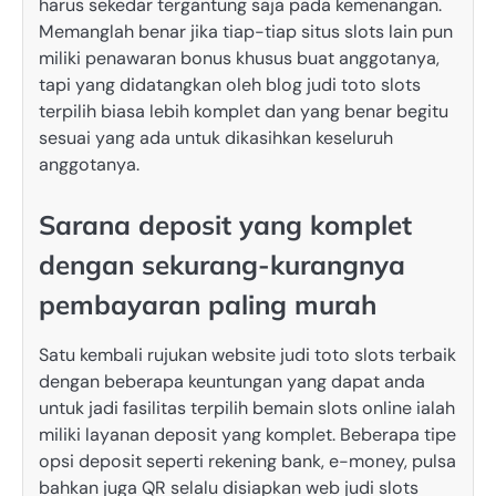
harus sekedar tergantung saja pada kemenangan.
Memanglah benar jika tiap-tiap situs slots lain pun
miliki penawaran bonus khusus buat anggotanya,
tapi yang didatangkan oleh blog judi toto slots
terpilih biasa lebih komplet dan yang benar begitu
sesuai yang ada untuk dikasihkan keseluruh
anggotanya.
Sarana deposit yang komplet
dengan sekurang-kurangnya
pembayaran paling murah
Satu kembali rujukan website judi toto slots terbaik
dengan beberapa keuntungan yang dapat anda
untuk jadi fasilitas terpilih bemain slots online ialah
miliki layanan deposit yang komplet. Beberapa tipe
opsi deposit seperti rekening bank, e-money, pulsa
bahkan juga QR selalu disiapkan web judi slots