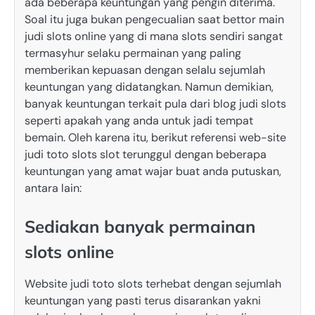
ada beberapa keuntungan yang pengin diterima.
Soal itu juga bukan pengecualian saat bettor main
judi slots online yang di mana slots sendiri sangat
termasyhur selaku permainan yang paling
memberikan kepuasan dengan selalu sejumlah
keuntungan yang didatangkan. Namun demikian,
banyak keuntungan terkait pula dari blog judi slots
seperti apakah yang anda untuk jadi tempat
bemain. Oleh karena itu, berikut referensi web-site
judi toto slots slot terunggul dengan beberapa
keuntungan yang amat wajar buat anda putuskan,
antara lain:
Sediakan banyak permainan
slots online
Website judi toto slots terhebat dengan sejumlah
keuntungan yang pasti terus disarankan yakni