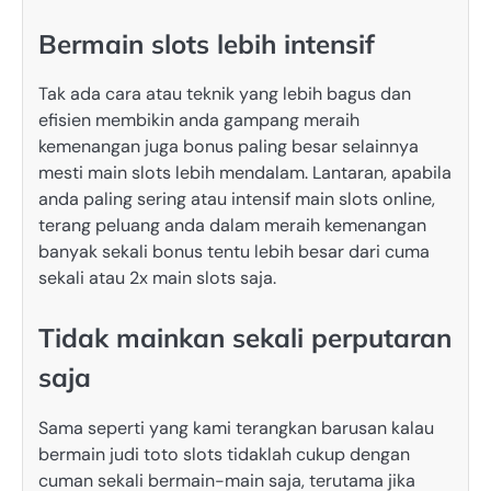
Bermain slots lebih intensif
Tak ada cara atau teknik yang lebih bagus dan
efisien membikin anda gampang meraih
kemenangan juga bonus paling besar selainnya
mesti main slots lebih mendalam. Lantaran, apabila
anda paling sering atau intensif main slots online,
terang peluang anda dalam meraih kemenangan
banyak sekali bonus tentu lebih besar dari cuma
sekali atau 2x main slots saja.
Tidak mainkan sekali perputaran
saja
Sama seperti yang kami terangkan barusan kalau
bermain judi toto slots tidaklah cukup dengan
cuman sekali bermain-main saja, terutama jika