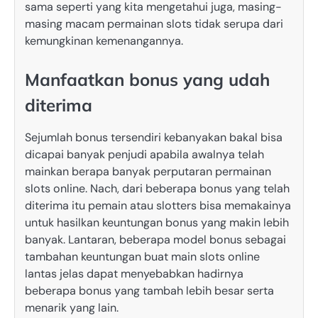
sama seperti yang kita mengetahui juga, masing-
masing macam permainan slots tidak serupa dari
kemungkinan kemenangannya.
Manfaatkan bonus yang udah
diterima
Sejumlah bonus tersendiri kebanyakan bakal bisa
dicapai banyak penjudi apabila awalnya telah
mainkan berapa banyak perputaran permainan
slots online. Nach, dari beberapa bonus yang telah
diterima itu pemain atau slotters bisa memakainya
untuk hasilkan keuntungan bonus yang makin lebih
banyak. Lantaran, beberapa model bonus sebagai
tambahan keuntungan buat main slots online
lantas jelas dapat menyebabkan hadirnya
beberapa bonus yang tambah lebih besar serta
menarik yang lain.