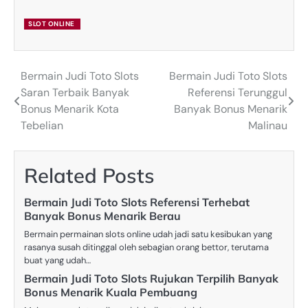
SLOT ONLINE
Bermain Judi Toto Slots
Bermain Judi Toto Slots
Post
Saran Terbaik Banyak
Referensi Terunggul
navigation
Bonus Menarik Kota
Banyak Bonus Menarik
Tebelian
Malinau
Related Posts
Bermain Judi Toto Slots Referensi Terhebat
Banyak Bonus Menarik Berau
Bermain permainan slots online udah jadi satu kesibukan yang
rasanya susah ditinggal oleh sebagian orang bettor, terutama
buat yang udah…
Bermain Judi Toto Slots Rujukan Terpilih Banyak
Bonus Menarik Kuala Pembuang