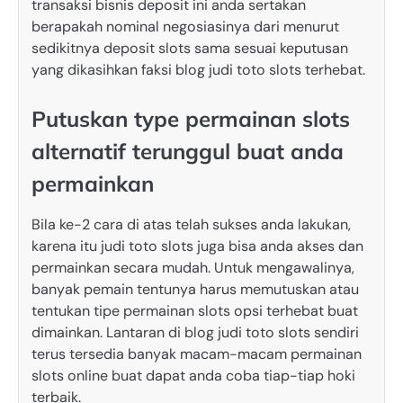
transaksi bisnis deposit ini anda sertakan
berapakah nominal negosiasinya dari menurut
sedikitnya deposit slots sama sesuai keputusan
yang dikasihkan faksi blog judi toto slots terhebat.
Putuskan type permainan slots
alternatif terunggul buat anda
permainkan
Bila ke-2 cara di atas telah sukses anda lakukan,
karena itu judi toto slots juga bisa anda akses dan
permainkan secara mudah. Untuk mengawalinya,
banyak pemain tentunya harus memutuskan atau
tentukan tipe permainan slots opsi terhebat buat
dimainkan. Lantaran di blog judi toto slots sendiri
terus tersedia banyak macam-macam permainan
slots online buat dapat anda coba tiap-tiap hoki
terbaik.