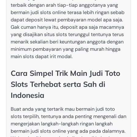
terbaik dengan arah tiap-tiap anggotanya yang
bermain judi slots online terasa lebih ringan sebab
dapat deposit lewat pembayaran model apa saja.
Gak cuman hanya itu, deposit apa saja macamnya
yang disajikan situs slots terunggul tentunya terus
menarik sekalian beri keuntungan anggota dengan
minimum pembayaran yang paling murah hingga
main slots dapat irit modal.
Cara Simpel Trik Main Judi Toto
Slots Terhebat serta Sah di
Indonesia
Buat anda yang tertarik mau bermain judi toto
slots terpilih, tentunya anda penting mengenali dan
mengerjakan langkah-langkah ringan langkah
bermain judi slots online yang ada pada dalamnya.