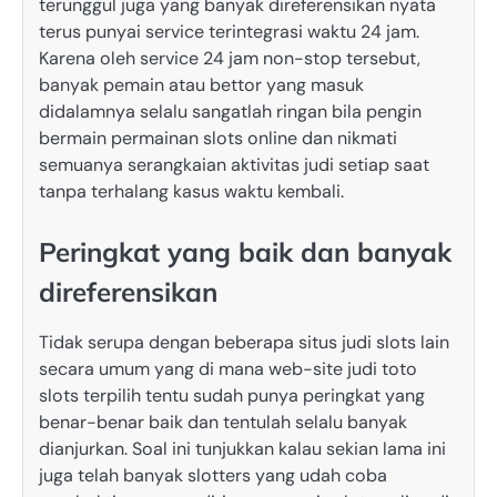
terunggul juga yang banyak direferensikan nyata
terus punyai service terintegrasi waktu 24 jam.
Karena oleh service 24 jam non-stop tersebut,
banyak pemain atau bettor yang masuk
didalamnya selalu sangatlah ringan bila pengin
bermain permainan slots online dan nikmati
semuanya serangkaian aktivitas judi setiap saat
tanpa terhalang kasus waktu kembali.
Peringkat yang baik dan banyak
direferensikan
Tidak serupa dengan beberapa situs judi slots lain
secara umum yang di mana web-site judi toto
slots terpilih tentu sudah punya peringkat yang
benar-benar baik dan tentulah selalu banyak
dianjurkan. Soal ini tunjukkan kalau sekian lama ini
juga telah banyak slotters yang udah coba