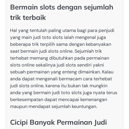
Bermain slots dengan sejumlah
trik terbaik
Hal yang tentulah paling utama bagi para penjudi
yang main judi toto slots ialah mengenal juga
beberapa trik terpilih sama dengan kebanyakan
saat bermain judi slots online. Sejumlah trik
terhebat memang dibutuhkan pada permainan
slots online sekalinya judi slots sendiri yakni
sebuah permainan yang enteng dimainkan. Kalau
anda dapat mengenali bermacam cara terhebat
judi slots online, karena itu bukan tak mungkin
anda yang bermain judi toto slots juga nyata terus
berkesempatan dapat mencapai kemenangan
maupun mendapat sejumlah keuntungan.
Cicipi Banyak Permainan Judi