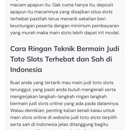
macam apapun itu. Gak cuma hanya itu, deposit
apapun itu macamnya yang disajikan situs slots
terhebat pastilah terus menarik sekalian beri
keuntungan peserta dengan minimum pembayaran
yang murah maka main slots lebih dapat irit modal.
Cara Ringan Teknik Bermain Judi
Toto Slots Terhebat dan Sah di
Indonesia
Buat anda yang tertarik mau main judi toto slots
terunggul, yang pasti anda butuh mengenali serta
mengerjakan langkah-langkah ringan langkah
bermain judi slots online yang ada pada dalamnya.
Walau demikian, penting kalian kenali kalau untuk
main slots online di website judi toto slots terpilih
serta sah di Indonesia jelas ditanggung begitu