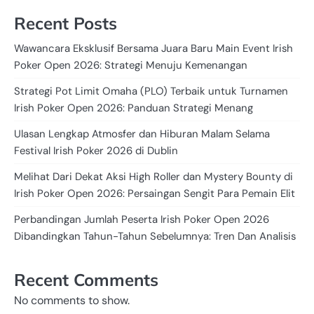
Recent Posts
Wawancara Eksklusif Bersama Juara Baru Main Event Irish
Poker Open 2026: Strategi Menuju Kemenangan
Strategi Pot Limit Omaha (PLO) Terbaik untuk Turnamen
Irish Poker Open 2026: Panduan Strategi Menang
Ulasan Lengkap Atmosfer dan Hiburan Malam Selama
Festival Irish Poker 2026 di Dublin
Melihat Dari Dekat Aksi High Roller dan Mystery Bounty di
Irish Poker Open 2026: Persaingan Sengit Para Pemain Elit
Perbandingan Jumlah Peserta Irish Poker Open 2026
Dibandingkan Tahun-Tahun Sebelumnya: Tren Dan Analisis
Recent Comments
No comments to show.