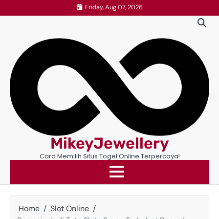
Skip
Friday, Aug 07, 2026
to
content
MikeyJewellery
Cara Memilih Situs Togel Online Terpercaya!
Home
Slot Online