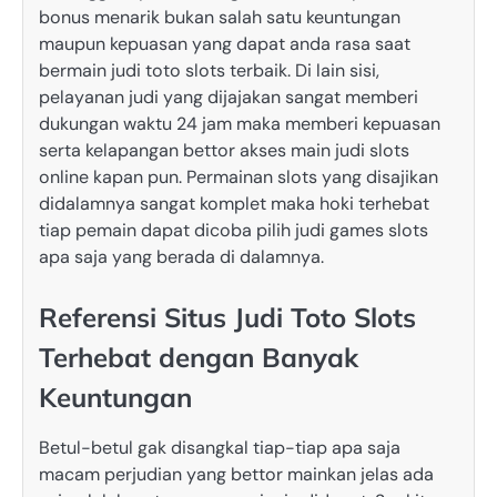
bonus menarik bukan salah satu keuntungan
maupun kepuasan yang dapat anda rasa saat
bermain judi toto slots terbaik. Di lain sisi,
pelayanan judi yang dijajakan sangat memberi
dukungan waktu 24 jam maka memberi kepuasan
serta kelapangan bettor akses main judi slots
online kapan pun. Permainan slots yang disajikan
didalamnya sangat komplet maka hoki terhebat
tiap pemain dapat dicoba pilih judi games slots
apa saja yang berada di dalamnya.
Referensi Situs Judi Toto Slots
Terhebat dengan Banyak
Keuntungan
Betul-betul gak disangkal tiap-tiap apa saja
macam perjudian yang bettor mainkan jelas ada