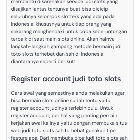
membantu dikarenakan service judi slots yang
disajikan lantas tentunya buat bisa dicicip
seluruhnya kelompok slotters yang ada pada
Indonesia, khususnya untuk tiap orang yang
sekarang menghendaki untuk coba keberuntungan
terbaik di saat main slots online. Akan halnya
langkah-langkah gampang metode bermain judi
toto slots terhebat dan sah di Indonesia
diantaranya seperti berikut:
Register account judi toto slots
Cara awal yang semestinya anda melakukan agar
bisa bermain slots online sudah tentu yaitu
register account judinya terlebih dulu. Untuk
register account, perihal yang penting pemain
kerjakan awal kalinya yaitu dengan membuka situs
web judi toto slots sah terhebat gunakan tipe
feature apa. Dari membuka blog judi toto slots sah