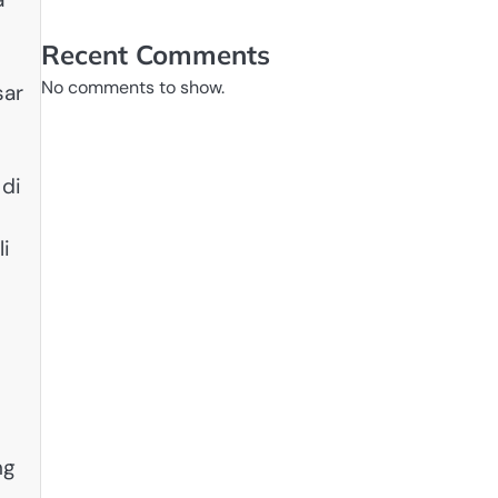
Recent Comments
No comments to show.
sar
 di
li
ng