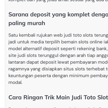
Sarana deposit yang komplet den
paling murah
Satu kembali rujukan web judi toto slots ter
jadi untuk media terpilih bemain slots online 
model alternatif deposit seperti rekening ban
site judi slots terunggul dengan arah tiap angg
lantaran dapat deposit lewat pembayaran mode
ragamnya yang disiapkan situs slots terhebat 
keuntungan peserta dengan minimum pembayara
modal.
Cara Ringan Trik Main Judi Toto Slot