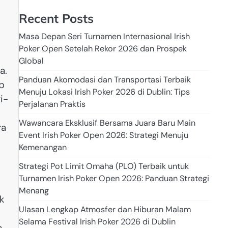
Recent Posts
Masa Depan Seri Turnamen Internasional Irish
Poker Open Setelah Rekor 2026 dan Prospek
Global
a.
Panduan Akomodasi dan Transportasi Terbaik
p
Menuju Lokasi Irish Poker 2026 di Dublin: Tips
i-
Perjalanan Praktis
Wawancara Eksklusif Bersama Juara Baru Main
ra
Event Irish Poker Open 2026: Strategi Menuju
Kemenangan
Strategi Pot Limit Omaha (PLO) Terbaik untuk
Turnamen Irish Poker Open 2026: Panduan Strategi
Menang
k
Ulasan Lengkap Atmosfer dan Hiburan Malam
Selama Festival Irish Poker 2026 di Dublin
a