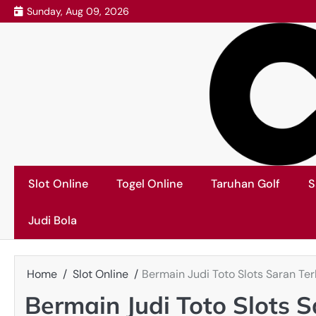
Skip
Sunday, Aug 09, 2026
to
content
Slot Online
Togel Online
Taruhan Golf
S
Judi Bola
Home
Slot Online
Bermain Judi Toto Slots Saran Te
Bermain Judi Toto Slots 