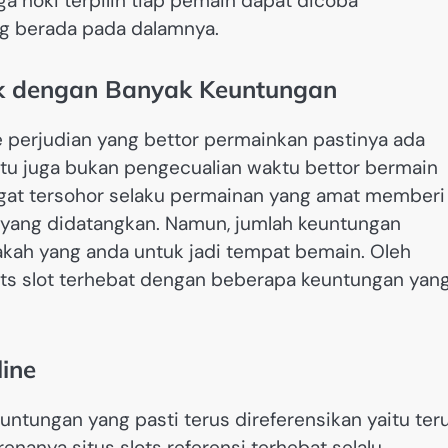
a hoki terpilih tiap pemain dapat dicoba
ng berada pada dalamnya.
aik dengan Banyak Keuntungan
ipe perjudian yang bettor permainkan pastinya ada
itu juga bukan pengecualian waktu bettor bermain
sangat tersohor selaku permainan yang amat memberi
yang didatangkan. Namun, jumlah keuntungan
pakah yang anda untuk jadi tempat bemain. Oleh
slots slot terhebat dengan beberapa keuntungan yan
ine
untungan yang pasti terus direferensikan yaitu ter
nanya situs slots referensi terhebat selalu