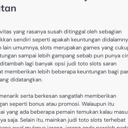
atan
ivitas yang rasanya susah ditinggal oleh sebagian
jukkan sendiri seperti apakah keuntungan didalamny
an lain umumnya, slots merupakan games yang cuku
tungan sampai lebih gampang sebab pun punya cir
itambah lagi banyak opsi judi toto slots saran
dapat memberikan lebih beberapa keuntungan bagi pa
yang didatangkan.
lu menarik serta berkesan sangatlah memberikan
an seperti bonus atau promosi. Walaupun itu
uai yang ada beberapa pemain temukan kalau masu
a saja. Selain itu, mainkan judi toto slots terhebat
ana awal mulanya jarang-jarang anda peroleh pad