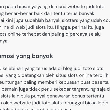
ain pada biasanya yang di mana website judi toto
ng benar-benar baik dan tentu terus banyak
ai kini juga sudahlah banyak slotters yang udah co
ne di web judi slots itu. Hingga, perihal itu juga
ots online terhebat dan paling dipercaya selalu
nya.
romosi yang banyak
kelebihan yang terus ada di blog judi toto slots
 yang didatangkan oleh situs slots online terpilih
untungan paling memberi kepuasan buat peserta.
 pemain juga tidak perlu sekedar tergantung saja d
 slots lain pula punyai penawaran bonus tertentu
 oleh website judi toto slots terunggul biasa lebih
ntuk diberi keseluruh pesertanya.