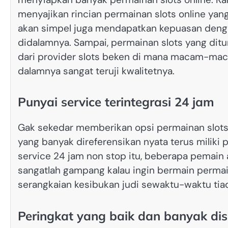
menyajikan rincian permainan slots online yan
akan simpel juga mendapatkan kepuasan denga
didalamnya. Sampai, permainan slots yang ditun
dari provider slots beken di mana macam-mac
dalamnya sangat teruji kwalitetnya.
Punyai service terintegrasi 24 jam
Gak sekedar memberikan opsi permainan slots y
yang banyak direferensikan nyata terus miliki 
service 24 jam non stop itu, beberapa pemain
sangatlah gampang kalau ingin bermain permain
serangkaian kesibukan judi sewaktu-waktu tia
Peringkat yang baik dan banyak di