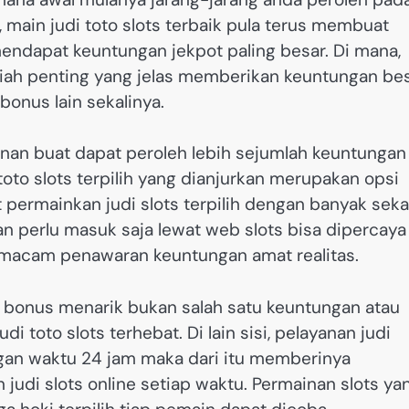
 main judi toto slots terbaik pula terus membuat
endapat keuntungan jekpot paling besar. Di mana,
diah penting yang jelas memberikan keuntungan be
onus lain sekalinya.
inan buat dapat peroleh lebih sejumlah keuntungan
 toto slots terpilih yang dianjurkan merupakan opsi
t permainkan judi slots terpilih dengan banyak seka
n perlu masuk saja lewat web slots bisa dipercaya
rmacam penawaran keuntungan amat realitas.
 bonus menarik bukan salah satu keuntungan atau
 toto slots terhebat. Di lain sisi, pelayanan judi
gan waktu 24 jam maka dari itu memberinya
judi slots online setiap waktu. Permainan slots ya