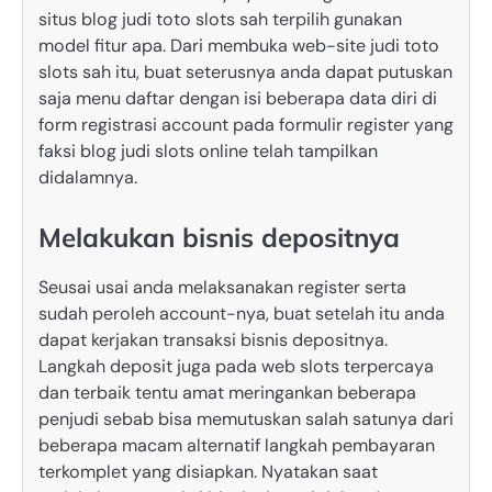
situs blog judi toto slots sah terpilih gunakan
model fitur apa. Dari membuka web-site judi toto
slots sah itu, buat seterusnya anda dapat putuskan
saja menu daftar dengan isi beberapa data diri di
form registrasi account pada formulir register yang
faksi blog judi slots online telah tampilkan
didalamnya.
Melakukan bisnis depositnya
Seusai usai anda melaksanakan register serta
sudah peroleh account-nya, buat setelah itu anda
dapat kerjakan transaksi bisnis depositnya.
Langkah deposit juga pada web slots terpercaya
dan terbaik tentu amat meringankan beberapa
penjudi sebab bisa memutuskan salah satunya dari
beberapa macam alternatif langkah pembayaran
terkomplet yang disiapkan. Nyatakan saat