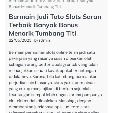
Bermain Judi Toto Slots Saran Terbaik Banyak
Bonus Menarik Tumbang Titi
Bermain Judi Toto Slots Saran
Terbaik Banyak Bonus
Menarik Tumbang Titi
22/05/2023
by
admin
Bermain permainan slots online telah jadi satu
pekerjaan yang rasanya susah dibiarkan oleh
sebagian orang bettor, apalagi untuk yang telah
menunjukkan sendiri kayak apakah keuntungan
didalamnya. Karena, bila ketimbang permainkan
perjudian lain biasanya, slots yakni permainan
yang cukup menjanjikan di berikan sejumlah
keuntungan sampai lebih ringan karena pun punya
ciri-ciri mudah dimainkan. Manalagi, dengan
ditambahkan jumlahnya opsi judi toto slots
referensi terhebat waktu ini, bermain slots online