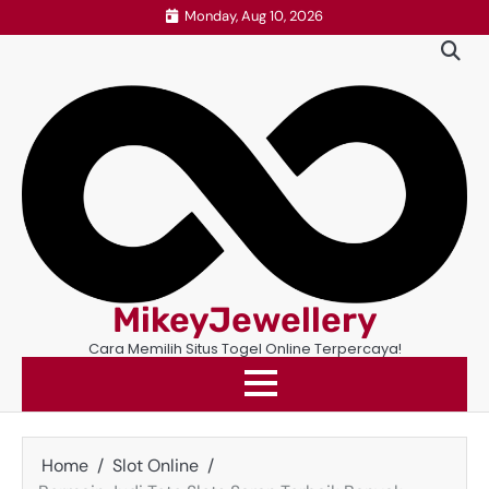
Skip
Monday, Aug 10, 2026
to
content
MikeyJewellery
Cara Memilih Situs Togel Online Terpercaya!
Home
Slot Online