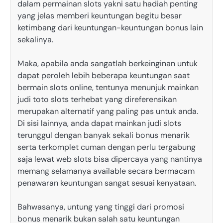
dalam permainan slots yakni satu hadiah penting
yang jelas memberi keuntungan begitu besar
ketimbang dari keuntungan-keuntungan bonus lain
sekalinya.
Maka, apabila anda sangatlah berkeinginan untuk
dapat peroleh lebih beberapa keuntungan saat
bermain slots online, tentunya menunjuk mainkan
judi toto slots terhebat yang direferensikan
merupakan alternatif yang paling pas untuk anda.
Di sisi lainnya, anda dapat mainkan judi slots
terunggul dengan banyak sekali bonus menarik
serta terkomplet cuman dengan perlu tergabung
saja lewat web slots bisa dipercaya yang nantinya
memang selamanya available secara bermacam
penawaran keuntungan sangat sesuai kenyataan.
Bahwasanya, untung yang tinggi dari promosi
bonus menarik bukan salah satu keuntungan