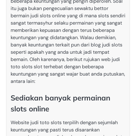
beberapa keuntungan yang pengin diperoleh. Soal
itu juga bukan pengecualian sewaktu bettor
bermain judi slots online yang di mana slots sendiri
sangat termasyhur selaku permainan yang sangat
memberikan kepuasan dengan terus beberapa
keuntungan yang didatangkan. Walau demikian,
banyak keuntungan terkait pun dari blog judi slots
seperti apakah yang anda untuk jadi tempat
bemain. Oleh karenanya, berikut rujukan web judi
toto slots slot terhebat dengan beberapa
keuntungan yang sangat wajar buat anda putuskan,
antara lain:
Sediakan banyak permainan
slots online
Website judi toto slots terpilih dengan sejumlah
keuntungan yang pasti terus disarankan