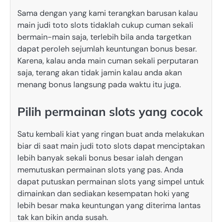
Sama dengan yang kami terangkan barusan kalau
main judi toto slots tidaklah cukup cuman sekali
bermain-main saja, terlebih bila anda targetkan
dapat peroleh sejumlah keuntungan bonus besar.
Karena, kalau anda main cuman sekali perputaran
saja, terang akan tidak jamin kalau anda akan
menang bonus langsung pada waktu itu juga.
Pilih permainan slots yang cocok
Satu kembali kiat yang ringan buat anda melakukan
biar di saat main judi toto slots dapat menciptakan
lebih banyak sekali bonus besar ialah dengan
memutuskan permainan slots yang pas. Anda
dapat putuskan permainan slots yang simpel untuk
dimainkan dan sediakan kesempatan hoki yang
lebih besar maka keuntungan yang diterima lantas
tak kan bikin anda susah.