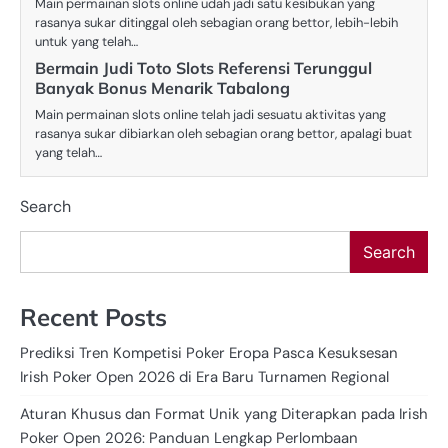
Main permainan slots online udah jadi satu kesibukan yang
rasanya sukar ditinggal oleh sebagian orang bettor, lebih-lebih
untuk yang telah…
Bermain Judi Toto Slots Referensi Terunggul
Banyak Bonus Menarik Tabalong
Main permainan slots online telah jadi sesuatu aktivitas yang
rasanya sukar dibiarkan oleh sebagian orang bettor, apalagi buat
yang telah…
Search
Search
Recent Posts
Prediksi Tren Kompetisi Poker Eropa Pasca Kesuksesan
Irish Poker Open 2026 di Era Baru Turnamen Regional
Aturan Khusus dan Format Unik yang Diterapkan pada Irish
Poker Open 2026: Panduan Lengkap Perlombaan