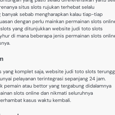
nanya situs slots rujukan terhebat selalu
ng banyak sebab mengharapkan kalau tiap-tiap
asan dengan perlu mainkan permainan slots onlin
lots yang ditunjukkan website judi toto slots
asyhur di mana beberapa jenis permainan slots onlin
snya.
am
 yang komplet saja, website judi toto slots terungg
punyai pelayanan terintegrasi sepanjang 24 jam.
yak pemain atau bettor yang tergabung didalamnya
inan slots online dan nikmati seluruhnya
 terhambat kasus waktu kembali.