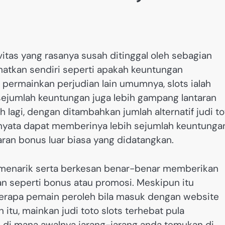
ivitas yang rasanya susah ditinggal oleh sebagian
ihatkan sendiri seperti apakah keuntungan
permainkan perjudian lain umumnya, slots ialah
ejumlah keuntungan juga lebih gampang lantaran
 lagi, dengan ditambahkan jumlah alternatif judi to
ne nyata dapat memberinya lebih sejumlah keuntunga
ran bonus luar biasa yang didatangkan.
lu menarik serta berkesan benar-benar memberikan
 seperti bonus atau promosi. Meskipun itu
erapa pemain peroleh bila masuk dengan website
n itu, mainkan judi toto slots terhebat pula
i mana awalnya jarang-jarang anda temukan di