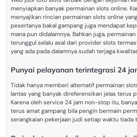
menyiapkan banyak permainan slots online. Kare
menyajikan rincian permainan slots online ya
pesertanya bakal gampang juga mendapat kepu
mana pun didalamnya. Bahkan juga, permainan s
terunggul selalu asal dari provider slots term
yang ada pada dalamnya sudah terjaga kwalita
Punyai pelayanan terintegrasi 24 j
Tidak hanya memberi alternatif permainan slots
lantas yang banyak direferensikan jelas terus 
Karena oleh service 24 jam non-stop itu, ban
terus amat gampang bila pengin bermain perma
serangkaian pekerjaan judi setiap waktu tiada