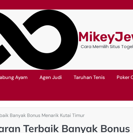
MikeyJe
Cara Memilih Situs Toge
abung Ayam
Agen Judi
Taruhan Tenis
Poker 
rbaik Banyak Bonus Menarik Kutai Timur
Saran Terbaik Banyak Bonus