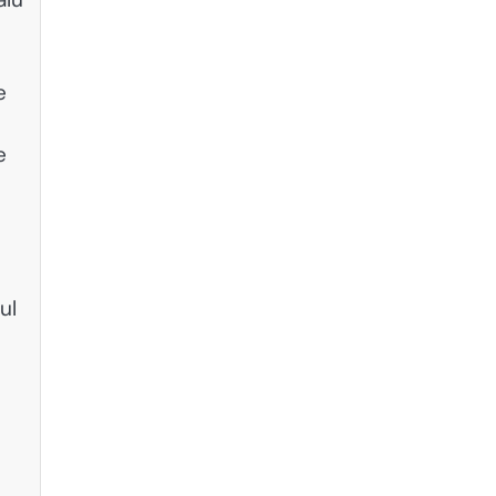
e
e
ul