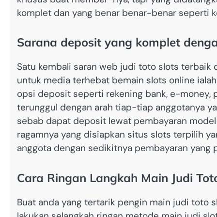
komplet dan yang benar benar-benar seperti k
Sarana deposit yang komplet den
Satu kembali saran web judi toto slots terbai
untuk media terhebat bemain slots online iala
opsi deposit seperti rekening bank, e-money, p
terunggul dengan arah tiap-tiap anggotanya ya
sebab dapat deposit lewat pembayaran model a
ragamnya yang disiapkan situs slots terpilih y
anggota dengan sedikitnya pembayaran yang pal
Cara Ringan Langkah Main Judi Toto 
Buat anda yang tertarik pengin main judi toto s
lakukan selangkah ringan metode main judi sl