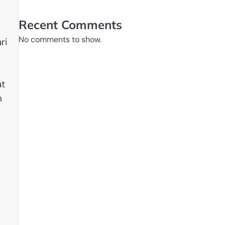
Recent Comments
No comments to show.
ri
at
n