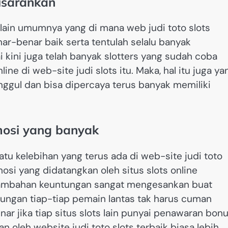
isarankan
 lain umumnya yang di mana web judi toto slots
nar-benar baik serta tentulah selalu banyak
i kini juga telah banyak slotters yang sudah coba
ne di web-site judi slots itu. Maka, hal itu juga ya
erunggul dan bisa dipercaya terus banyak memiliki
mosi yang banyak
tu kelebihan yang terus ada di web-site judi toto
mosi yang didatangkan oleh situs slots online
tambahan keuntungan sangat mengesankan buat
tungan tiap-tiap pemain lantas tak harus cuman
r jika tiap situs slots lain punyai penawaran bon
oleh website judi toto slots terbaik biasa lebih