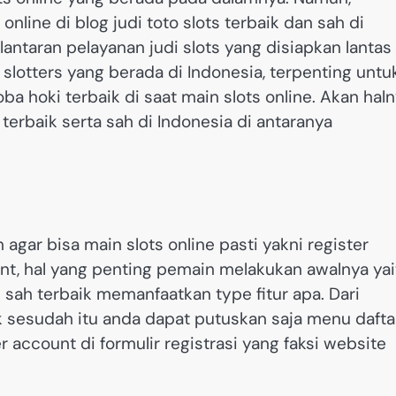
nline di blog judi toto slots terbaik dan sah di
antaran pelayanan judi slots yang disiapkan lantas
slotters yang berada di Indonesia, terpenting untu
a hoki terbaik di saat main slots online. Akan hal
 terbaik serta sah di Indonesia di antaranya
gar bisa main slots online pasti yakni register
unt, hal yang penting pemain melakukan awalnya yai
sah terbaik memanfaatkan type fitur apa. Dari
uk sesudah itu anda dapat putuskan saja menu dafta
r account di formulir registrasi yang faksi website