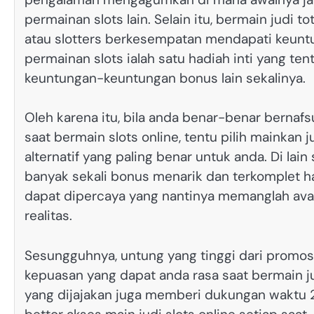
permainan slots lain. Selain itu, bermain judi t
atau slotters berkesempatan mendapati keuntu
permainan slots ialah satu hadiah inti yang te
keuntungan-keuntungan bonus lain sekalinya.
Oleh karena itu, bila anda benar-benar bernaf
saat bermain slots online, tentu pilih mainkan ju
alternatif yang paling benar untuk anda. Di lai
banyak sekali bonus menarik dan terkomplet h
dapat dipercaya yang nantinya memanglah ava
realitas.
Sesungguhnya, untung yang tinggi dari promo
kepuasan yang dapat anda rasa saat bermain judi 
yang dijajakan juga memberi dukungan waktu