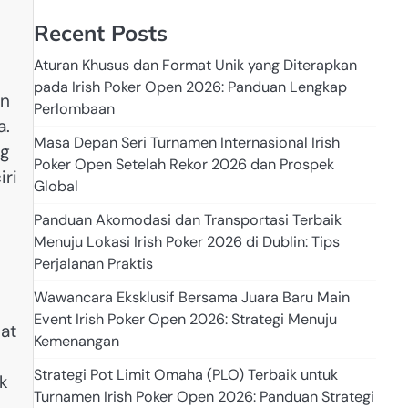
Recent Posts
Aturan Khusus dan Format Unik yang Diterapkan
pada Irish Poker Open 2026: Panduan Lengkap
an
Perlombaan
a.
Masa Depan Seri Turnamen Internasional Irish
ng
Poker Open Setelah Rekor 2026 dan Prospek
iri
Global
Panduan Akomodasi dan Transportasi Terbaik
Menuju Lokasi Irish Poker 2026 di Dublin: Tips
Perjalanan Praktis
Wawancara Eksklusif Bersama Juara Baru Main
Event Irish Poker Open 2026: Strategi Menuju
at
Kemenangan
Strategi Pot Limit Omaha (PLO) Terbaik untuk
ak
Turnamen Irish Poker Open 2026: Panduan Strategi