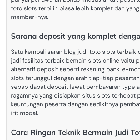
toto slots terpilih biasa lebih komplet dan yan
member-nya.
Sarana deposit yang komplet deng
Satu kembali saran blog judi toto slots terba
jadi fasilitas terbaik bemain slots online yai
alternatif deposit seperti rekening bank, e-mo
slots terunggul dengan arah tiap-tiap pesertan
sebab dapat deposit lewat pembayaran type a
ragamnya yang disiapkan situs slots terhebat 
keuntungan peserta dengan sedikitnya pembay
irit modal.
Cara Ringan Teknik Bermain Judi Tot