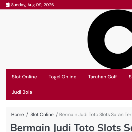
Skip
Sunday, Aug 09, 2026
to
content
Slot Online
Togel Online
Taruhan Golf
S
Judi Bola
Home
Slot Online
Bermain Judi Toto Slots Saran T
Bermain Judi Toto Slots 