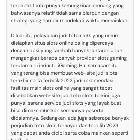
terdapat tentu punya kemungkinan menang yang
bahwasanya relatif tidak sama biarpun dengan
strategi yang hampir mendekati waktu memainkan.
Diluar itu, pelayanan judi toto slots yang umum
disiapkan situs slots online paling dipercaya
dengan opsi yang tambah banyak lantaran udah
mengangkat berapa banyak provider slots gaming
terutama di industri iGaming. Hal semacam itu
yang terang bisa membuat web-site judi slots
terakhir serta terbaik 2023 jadi rekomendasi
fasilitas main slots online yang sangat tepat
disebabkan web-site judi toto slots terkini juga
punyai sarana service judi slots yang layak buat
bisa dimaksimumkan semuanya peserta
didalamnya. Sedangkan, ada juga seberapa banyak
perjudian toto slots teranyar dan terpilih 2023
yang dapat anda cicipi serta coba mainkan seperti