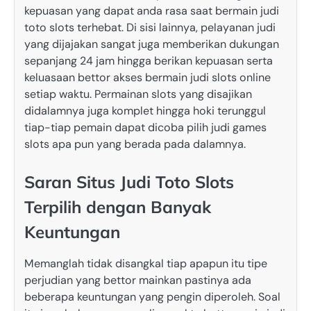
kepuasan yang dapat anda rasa saat bermain judi
toto slots terhebat. Di sisi lainnya, pelayanan judi
yang dijajakan sangat juga memberikan dukungan
sepanjang 24 jam hingga berikan kepuasan serta
keluasaan bettor akses bermain judi slots online
setiap waktu. Permainan slots yang disajikan
didalamnya juga komplet hingga hoki terunggul
tiap-tiap pemain dapat dicoba pilih judi games
slots apa pun yang berada pada dalamnya.
Saran Situs Judi Toto Slots
Terpilih dengan Banyak
Keuntungan
Memanglah tidak disangkal tiap apapun itu tipe
perjudian yang bettor mainkan pastinya ada
beberapa keuntungan yang pengin diperoleh. Soal