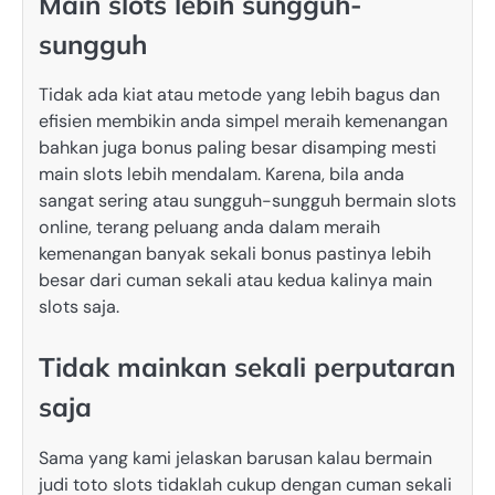
Main slots lebih sungguh-
sungguh
Tidak ada kiat atau metode yang lebih bagus dan
efisien membikin anda simpel meraih kemenangan
bahkan juga bonus paling besar disamping mesti
main slots lebih mendalam. Karena, bila anda
sangat sering atau sungguh-sungguh bermain slots
online, terang peluang anda dalam meraih
kemenangan banyak sekali bonus pastinya lebih
besar dari cuman sekali atau kedua kalinya main
slots saja.
Tidak mainkan sekali perputaran
saja
Sama yang kami jelaskan barusan kalau bermain
judi toto slots tidaklah cukup dengan cuman sekali