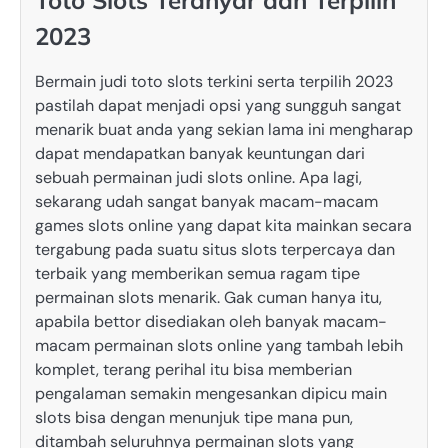
Toto Slots Teranyar dan Terpilih
2023
Bermain judi toto slots terkini serta terpilih 2023
pastilah dapat menjadi opsi yang sungguh sangat
menarik buat anda yang sekian lama ini mengharap
dapat mendapatkan banyak keuntungan dari
sebuah permainan judi slots online. Apa lagi,
sekarang udah sangat banyak macam-macam
games slots online yang dapat kita mainkan secara
tergabung pada suatu situs slots terpercaya dan
terbaik yang memberikan semua ragam tipe
permainan slots menarik. Gak cuman hanya itu,
apabila bettor disediakan oleh banyak macam-
macam permainan slots online yang tambah lebih
komplet, terang perihal itu bisa memberian
pengalaman semakin mengesankan dipicu main
slots bisa dengan menunjuk tipe mana pun,
ditambah seluruhnya permainan slots yang