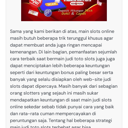
Sama yang kami berikan di atas, main slots online
masih butuh beberapa trik terunggul khusus agar
dapat membuat anda juga ringan mencapai
kemenangan. Di lain bagian, pemanfaatan sejumlah
cara terbaik saat bermain judi toto slots juga juga
dapat menciptakan lebih beberapa keuntungan
seperti dari keuntungan bonus paling besar serta
banyak yang selalu disiapkan oleh web-site judi
slots dapat dipercaya. Masih banyak dari sebagian
orang slotters yang sejauh ini masih sukar
mendapatkan keuntungan di saat main judi slots
online sekedar sebab tidak punyai cara yang baik
dan rata-rata cuman mempercayakan di
peruntungan saja. Tentang hal beberapa strategi
main judi toto slots terhebat agar bisa