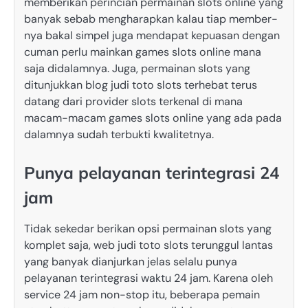
memberikan perincian permainan slots online yang
banyak sebab mengharapkan kalau tiap member-
nya bakal simpel juga mendapat kepuasan dengan
cuman perlu mainkan games slots online mana
saja didalamnya. Juga, permainan slots yang
ditunjukkan blog judi toto slots terhebat terus
datang dari provider slots terkenal di mana
macam-macam games slots online yang ada pada
dalamnya sudah terbukti kwalitetnya.
Punya pelayanan terintegrasi 24
jam
Tidak sekedar berikan opsi permainan slots yang
komplet saja, web judi toto slots terunggul lantas
yang banyak dianjurkan jelas selalu punya
pelayanan terintegrasi waktu 24 jam. Karena oleh
service 24 jam non-stop itu, beberapa pemain