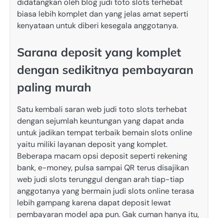
didatangkan oleh blog judi toto slots terhebat
biasa lebih komplet dan yang jelas amat seperti
kenyataan untuk diberi kesegala anggotanya.
Sarana deposit yang komplet
dengan sedikitnya pembayaran
paling murah
Satu kembali saran web judi toto slots terhebat
dengan sejumlah keuntungan yang dapat anda
untuk jadikan tempat terbaik bemain slots online
yaitu miliki layanan deposit yang komplet.
Beberapa macam opsi deposit seperti rekening
bank, e-money, pulsa sampai QR terus disajikan
web judi slots terunggul dengan arah tiap-tiap
anggotanya yang bermain judi slots online terasa
lebih gampang karena dapat deposit lewat
pembayaran model apa pun. Gak cuman hanya itu,