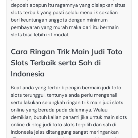
deposit apapun itu ragamnya yang disiapkan situs
slots terbaik yang pasti selalu menarik sekalian
beri keuntungan anggota dengan minimum
pembayaran yang murah maka dari itu bermain
slots bisa lebih irit modal.
Cara Ringan Trik Main Judi Toto
Slots Terbaik serta Sah di
Indonesia
Buat anda yang tertarik pengin bermain judi toto
slots terunggul, tentunya anda perlu mengenali
serta lakukan selangkah ringan trik main judi slots
online yang berada pada dalamnya. Walau
demikian, butuh kalian pahami jika untuk main slots
online di blog judi toto slots terpilih dan sah di
Indonesia jelas ditanggung sangat meringankan