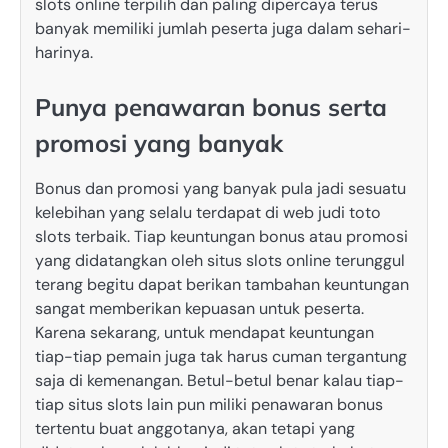
slots online terpilih dan paling dipercaya terus
banyak memiliki jumlah peserta juga dalam sehari-
harinya.
Punya penawaran bonus serta
promosi yang banyak
Bonus dan promosi yang banyak pula jadi sesuatu
kelebihan yang selalu terdapat di web judi toto
slots terbaik. Tiap keuntungan bonus atau promosi
yang didatangkan oleh situs slots online terunggul
terang begitu dapat berikan tambahan keuntungan
sangat memberikan kepuasan untuk peserta.
Karena sekarang, untuk mendapat keuntungan
tiap-tiap pemain juga tak harus cuman tergantung
saja di kemenangan. Betul-betul benar kalau tiap-
tiap situs slots lain pun miliki penawaran bonus
tertentu buat anggotanya, akan tetapi yang