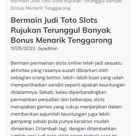
Bermain Judi Toto Slots Rujukan Terunggul Banyak
Bonus Menarik Tenggarong
Bermain Judi Toto Slots
Rujukan Terunggul Banyak
Bonus Menarik Tenggarong
11/05/2023
by
admin
Bermain permainan slots online telah jadi sesuatu
aktivitas yang rasanya susah dibiarkan oleh
sebagian orang bettor, lebih-lebih buat yang udah
memperlihatkan sendiri seperti apakah keuntungan
didalamnya. Sebab, kalau diperbandingkan
permainkan perjudian lain beberapa, slots
merupakan games yang cukup menjanjikan dalam
memberikan sejumlah keuntungan juga lebih
gampang sebab pula punya karakter mudah
dimainkan. Ditambah lagi, dengan ditambahkan
jumlah opsi judi toto slots saran terbaik saat ini,