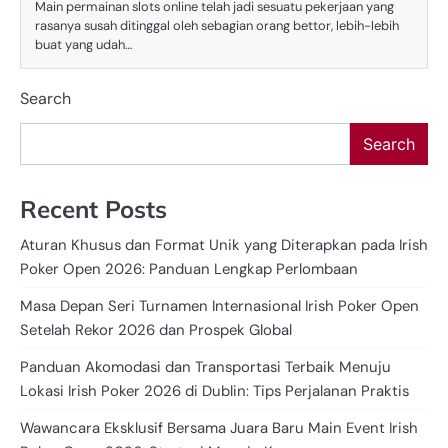
Main permainan slots online telah jadi sesuatu pekerjaan yang
rasanya susah ditinggal oleh sebagian orang bettor, lebih-lebih
buat yang udah…
Search
Search
Recent Posts
Aturan Khusus dan Format Unik yang Diterapkan pada Irish
Poker Open 2026: Panduan Lengkap Perlombaan
Masa Depan Seri Turnamen Internasional Irish Poker Open
Setelah Rekor 2026 dan Prospek Global
Panduan Akomodasi dan Transportasi Terbaik Menuju
Lokasi Irish Poker 2026 di Dublin: Tips Perjalanan Praktis
Wawancara Eksklusif Bersama Juara Baru Main Event Irish