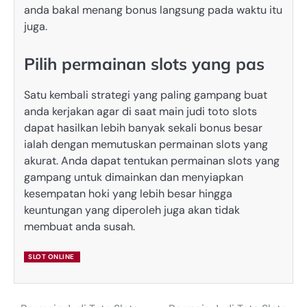
anda bakal menang bonus langsung pada waktu itu
juga.
Pilih permainan slots yang pas
Satu kembali strategi yang paling gampang buat
anda kerjakan agar di saat main judi toto slots
dapat hasilkan lebih banyak sekali bonus besar
ialah dengan memutuskan permainan slots yang
akurat. Anda dapat tentukan permainan slots yang
gampang untuk dimainkan dan menyiapkan
kesempatan hoki yang lebih besar hingga
keuntungan yang diperoleh juga akan tidak
membuat anda susah.
SLOT ONLINE