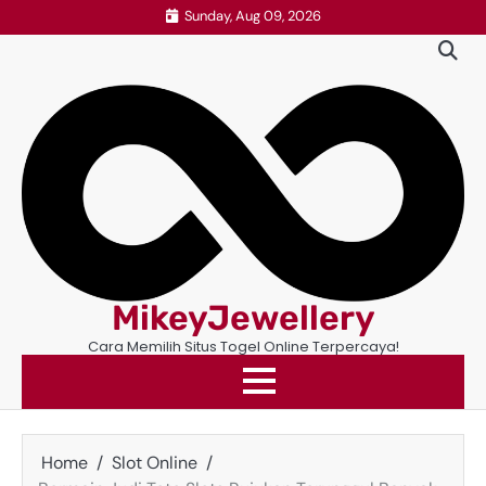
Skip
Sunday, Aug 09, 2026
to
content
MikeyJewellery
Cara Memilih Situs Togel Online Terpercaya!
Home
Slot Online