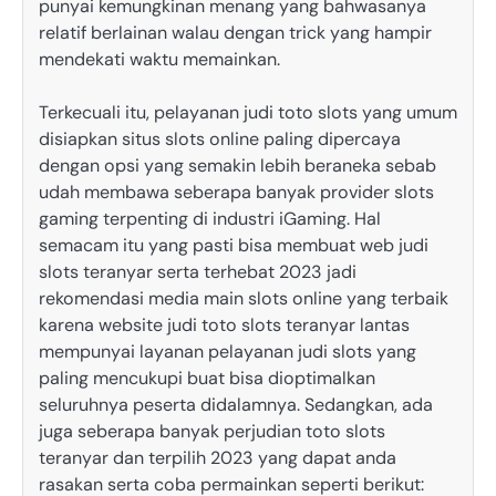
punyai kemungkinan menang yang bahwasanya
relatif berlainan walau dengan trick yang hampir
mendekati waktu memainkan.
Terkecuali itu, pelayanan judi toto slots yang umum
disiapkan situs slots online paling dipercaya
dengan opsi yang semakin lebih beraneka sebab
udah membawa seberapa banyak provider slots
gaming terpenting di industri iGaming. Hal
semacam itu yang pasti bisa membuat web judi
slots teranyar serta terhebat 2023 jadi
rekomendasi media main slots online yang terbaik
karena website judi toto slots teranyar lantas
mempunyai layanan pelayanan judi slots yang
paling mencukupi buat bisa dioptimalkan
seluruhnya peserta didalamnya. Sedangkan, ada
juga seberapa banyak perjudian toto slots
teranyar dan terpilih 2023 yang dapat anda
rasakan serta coba permainkan seperti berikut: