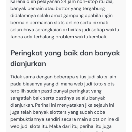
Karena oleh pelayanan 24 jam non-stop itu dia,
banyak pemain atau bettor yang tergabung
didalamnya selalu amat gampang apabila ingin
bermain permainan slots online serta nikmati
seluruhnya serangkaian aktivitas judi setiap waktu
tanpa ada terhalang problem waktu kembali.
Peringkat yang baik dan banyak
dianjurkan
Tidak sama dengan beberapa situs judi slots lain
pada biasanya yang di mana web judi toto slots
terpilih sudah pasti punyai peringkat yang
sangatlah baik serta pastinya selalu banyak
dianjurkan. Perihal ini menyatakan jika sejauh ini
juga telah banyak slotters yang sudah coba
pembuktiannya sendiri secara main slots online di
web judi slots itu. Maka dari itu, perihal itu juga