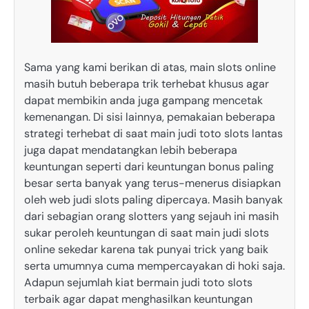
Sama yang kami berikan di atas, main slots online
masih butuh beberapa trik terhebat khusus agar
dapat membikin anda juga gampang mencetak
kemenangan. Di sisi lainnya, pemakaian beberapa
strategi terhebat di saat main judi toto slots lantas
juga dapat mendatangkan lebih beberapa
keuntungan seperti dari keuntungan bonus paling
besar serta banyak yang terus-menerus disiapkan
oleh web judi slots paling dipercaya. Masih banyak
dari sebagian orang slotters yang sejauh ini masih
sukar peroleh keuntungan di saat main judi slots
online sekedar karena tak punyai trick yang baik
serta umumnya cuma mempercayakan di hoki saja.
Adapun sejumlah kiat bermain judi toto slots
terbaik agar dapat menghasilkan keuntungan