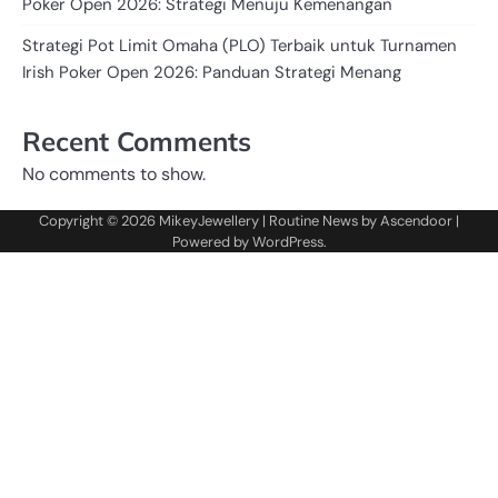
Poker Open 2026: Strategi Menuju Kemenangan
Strategi Pot Limit Omaha (PLO) Terbaik untuk Turnamen
Irish Poker Open 2026: Panduan Strategi Menang
Recent Comments
No comments to show.
Copyright © 2026
MikeyJewellery
| Routine News by
Ascendoor
|
Powered by
WordPress
.