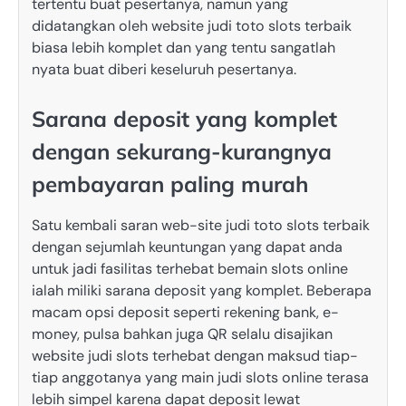
tertentu buat pesertanya, namun yang
didatangkan oleh website judi toto slots terbaik
biasa lebih komplet dan yang tentu sangatlah
nyata buat diberi keseluruh pesertanya.
Sarana deposit yang komplet
dengan sekurang-kurangnya
pembayaran paling murah
Satu kembali saran web-site judi toto slots terbaik
dengan sejumlah keuntungan yang dapat anda
untuk jadi fasilitas terhebat bemain slots online
ialah miliki sarana deposit yang komplet. Beberapa
macam opsi deposit seperti rekening bank, e-
money, pulsa bahkan juga QR selalu disajikan
website judi slots terhebat dengan maksud tiap-
tiap anggotanya yang main judi slots online terasa
lebih simpel karena dapat deposit lewat