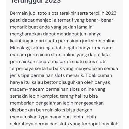
Terunggul 2023
Bermain judi toto slots terakhir serta terpilih 2023
pasti dapat menjadi alternatif yang benar-benar
menarik buat anda yang sekian lama ini
mengharapkan dapat mendapat jumlahnya
keuntungan dari suatu permainan judi slots online.
Manalagi, sekarang udah begitu banyak macam-
macam permainan slots online yang dapat kita
permainkan secara masuk di suatu situs slots
terpercaya serta terbaik yang menyediakan semua
jenis tipe permainan slots menarik. Tidak cuman
hanya itu, kalau bettor disuguhkan oleh banyak
macam-macam permainan slots online yang
semakin lebih komplet, terang hal itu bisa
memberian pengalaman lebih mengesankan
disebabkan bermain slots bisa dengan
memutuskan type mana pun, lebih-lebih
seluruhnya permainan slots yang terdapat pastilah