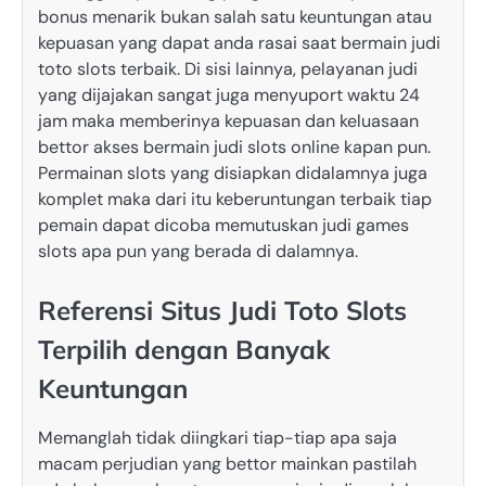
bonus menarik bukan salah satu keuntungan atau
kepuasan yang dapat anda rasai saat bermain judi
toto slots terbaik. Di sisi lainnya, pelayanan judi
yang dijajakan sangat juga menyuport waktu 24
jam maka memberinya kepuasan dan keluasaan
bettor akses bermain judi slots online kapan pun.
Permainan slots yang disiapkan didalamnya juga
komplet maka dari itu keberuntungan terbaik tiap
pemain dapat dicoba memutuskan judi games
slots apa pun yang berada di dalamnya.
Referensi Situs Judi Toto Slots
Terpilih dengan Banyak
Keuntungan
Memanglah tidak diingkari tiap-tiap apa saja
macam perjudian yang bettor mainkan pastilah