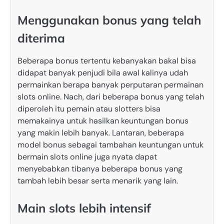
Menggunakan bonus yang telah
diterima
Beberapa bonus tertentu kebanyakan bakal bisa
didapat banyak penjudi bila awal kalinya udah
permainkan berapa banyak perputaran permainan
slots online. Nach, dari beberapa bonus yang telah
diperoleh itu pemain atau slotters bisa
memakainya untuk hasilkan keuntungan bonus
yang makin lebih banyak. Lantaran, beberapa
model bonus sebagai tambahan keuntungan untuk
bermain slots online juga nyata dapat
menyebabkan tibanya beberapa bonus yang
tambah lebih besar serta menarik yang lain.
Main slots lebih intensif