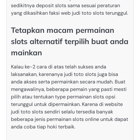
sedikitnya deposit slots sama sesuai peraturan
yang dikasihkan faksi web judi toto slots terunggul.
Tetapkan macam permainan
slots alternatif terpilih buat anda
mainkan
Kalau ke-2 cara di atas telah sukses anda
laksanakan, karenanya judi toto slots juga bisa
anda akses serta permainkan secara mudah. Buat
mengawalinya, beberapa pemain yang pasti mesti
pilih atau tentukan type permainan slots opsi
terunggul untuk dipermainkan. Karena di website
judi toto slots sendiri selalu tersedia banyak
beberapa jenis permainan slots online untuk dapat
anda coba tiap hoki terbaik.