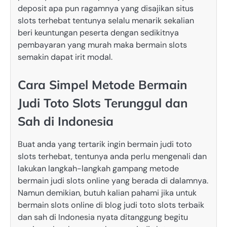
deposit apa pun ragamnya yang disajikan situs
slots terhebat tentunya selalu menarik sekalian
beri keuntungan peserta dengan sedikitnya
pembayaran yang murah maka bermain slots
semakin dapat irit modal.
Cara Simpel Metode Bermain
Judi Toto Slots Terunggul dan
Sah di Indonesia
Buat anda yang tertarik ingin bermain judi toto
slots terhebat, tentunya anda perlu mengenali dan
lakukan langkah-langkah gampang metode
bermain judi slots online yang berada di dalamnya.
Namun demikian, butuh kalian pahami jika untuk
bermain slots online di blog judi toto slots terbaik
dan sah di Indonesia nyata ditanggung begitu