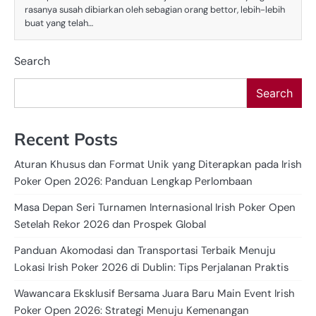
rasanya susah dibiarkan oleh sebagian orang bettor, lebih-lebih
buat yang telah…
Search
Search
Recent Posts
Aturan Khusus dan Format Unik yang Diterapkan pada Irish
Poker Open 2026: Panduan Lengkap Perlombaan
Masa Depan Seri Turnamen Internasional Irish Poker Open
Setelah Rekor 2026 dan Prospek Global
Panduan Akomodasi dan Transportasi Terbaik Menuju
Lokasi Irish Poker 2026 di Dublin: Tips Perjalanan Praktis
Wawancara Eksklusif Bersama Juara Baru Main Event Irish
Poker Open 2026: Strategi Menuju Kemenangan