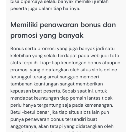
bisa dipercaya selalu banyak memiliki jumlah
peserta juga dalam tiap harinya.
Memiliki penawaran bonus dan
promosi yang banyak
Bonus serta promosi yang juga banyak jadi satu
kelebihan yang selalu terdapat pada web judi toto
slots terpilih. Tiap-tiap keuntungan bonus ataupun
promosi yang didatangkan oleh situs slots online
terunggul terang amat sanggup memberi
tambahan keuntungan sangat memberikan
kepuasan buat peserta. Sebab saat ini, untuk
mendapat keuntungan tiap pemain lantas tidak
perlu hanya tergantung saja pada kemenangan.
Betul-betul benar jika tiap situs slots lain pun
punya penawaran bonus tersendiri buat
anggotanya, akan tetapi yang didatangkan oleh