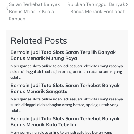
Saran Terhebat Banyak
Rujukan Terunggul Banyak
navigation
Bonus Menarik Kuala
Bonus Menarik Pontianak
Kapuas
Related Posts
Bermain Judi Toto Slots Saran Terpilih Banyak
Bonus Menarik Murung Raya
Main games slots online telah jadi sesuatu aktivitas yang rasanya
sukar ditinggal oleh sebagian orang bettor, terutama untuk yang
udah…
Bermain Judi Toto Slots Saran Terhebat Banyak
Bonus Menarik Sangatta
Main games slots online udah jadi sesuatu aktivitas yang rasanya
susah ditinggal oleh sebagian orang bettor, apalagi untuk yang
telah…
Bermain Judi Toto Slots Saran Terhebat Banyak
Bonus Menarik Kota Tebelian
Main permainan slots online telah jadi satu kesibukan yang