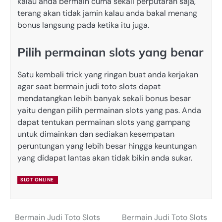
kalau anda bermain cuma sekali perputaran saja,
terang akan tidak jamin kalau anda bakal menang
bonus langsung pada ketika itu juga.
Pilih permainan slots yang benar
Satu kembali trick yang ringan buat anda kerjakan
agar saat bermain judi toto slots dapat
mendatangkan lebih banyak sekali bonus besar
yaitu dengan pilih permainan slots yang pas. Anda
dapat tentukan permainan slots yang gampang
untuk dimainkan dan sediakan kesempatan
peruntungan yang lebih besar hingga keuntungan
yang didapat lantas akan tidak bikin anda sukar.
SLOT ONLINE
Bermain Judi Toto Slots
Bermain Judi Toto Slots
Post