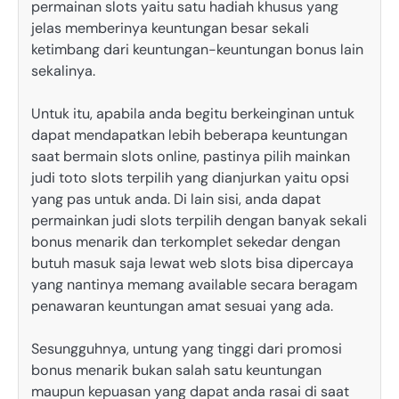
permainan slots yaitu satu hadiah khusus yang
jelas memberinya keuntungan besar sekali
ketimbang dari keuntungan-keuntungan bonus lain
sekalinya.
Untuk itu, apabila anda begitu berkeinginan untuk
dapat mendapatkan lebih beberapa keuntungan
saat bermain slots online, pastinya pilih mainkan
judi toto slots terpilih yang dianjurkan yaitu opsi
yang pas untuk anda. Di lain sisi, anda dapat
permainkan judi slots terpilih dengan banyak sekali
bonus menarik dan terkomplet sekedar dengan
butuh masuk saja lewat web slots bisa dipercaya
yang nantinya memang available secara beragam
penawaran keuntungan amat sesuai yang ada.
Sesungguhnya, untung yang tinggi dari promosi
bonus menarik bukan salah satu keuntungan
maupun kepuasan yang dapat anda rasai di saat