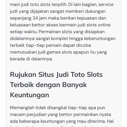
main judi toto slots terpilih. Di lain bagian, service
judi yang dijajakan sangat memberi dukungan
sepanjang 24 jam maka berikan kepuasan dan
keluasaan bettor akses bermain judi slots online
setiap waktu. Permainan slots yang disiapkan
didalamnya sangat komplet hingga keberuntungan
terbaik tiap-tiap pemain dapat dicoba
memutuskan judi games slots apapun itu yang
berada di dalamnya.
Rujukan Situs Judi Toto Slots
Terbaik dengan Banyak
Keuntungan
Memanglah tidak disangkal tiap-tiap apa pun
macam perjudian yang bettor permainkan nyata
ada beberapa keuntungan yang mau diterima. Hal