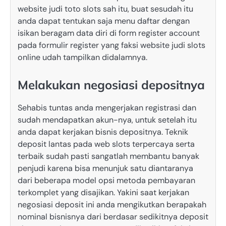
website judi toto slots sah itu, buat sesudah itu
anda dapat tentukan saja menu daftar dengan
isikan beragam data diri di form register account
pada formulir register yang faksi website judi slots
online udah tampilkan didalamnya.
Melakukan negosiasi depositnya
Sehabis tuntas anda mengerjakan registrasi dan
sudah mendapatkan akun-nya, untuk setelah itu
anda dapat kerjakan bisnis depositnya. Teknik
deposit lantas pada web slots terpercaya serta
terbaik sudah pasti sangatlah membantu banyak
penjudi karena bisa menunjuk satu diantaranya
dari beberapa model opsi metoda pembayaran
terkomplet yang disajikan. Yakini saat kerjakan
negosiasi deposit ini anda mengikutkan berapakah
nominal bisnisnya dari berdasar sedikitnya deposit