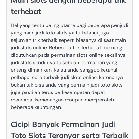
Main slots dengan beberapa trik
terhebat
Hal yang tentu paling utama bagi beberapa penjudi
yang main judi toto slots yaitu ketahui juga
sejumlah trik terbaik seperti biasanya di saat main
judi slots online. Beberapa trik terhebat memang
dibutuhkan pada permainan slots online sekalinya
judi slots sendiri yaitu sebuah permainan yang
enteng dimainkan. Kalau anda sanggup ketahui
pelbagai cara terbaik judi slots online, karenanya
bukan tak bisa anda yang bermain judi toto slots
juga pastilah terus berkesempatan dapat
mencapai kemenangan maupun memperoleh
beberapa keuntungan.
Cicipi Banyak Permainan Judi
Toto Slots Teranyar serta Terbaik