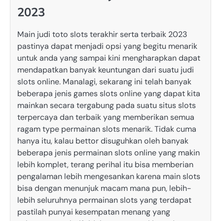
2023
Main judi toto slots terakhir serta terbaik 2023
pastinya dapat menjadi opsi yang begitu menarik
untuk anda yang sampai kini mengharapkan dapat
mendapatkan banyak keuntungan dari suatu judi
slots online. Manalagi, sekarang ini telah banyak
beberapa jenis games slots online yang dapat kita
mainkan secara tergabung pada suatu situs slots
terpercaya dan terbaik yang memberikan semua
ragam type permainan slots menarik. Tidak cuma
hanya itu, kalau bettor disuguhkan oleh banyak
beberapa jenis permainan slots online yang makin
lebih komplet, terang perihal itu bisa memberian
pengalaman lebih mengesankan karena main slots
bisa dengan menunjuk macam mana pun, lebih-
lebih seluruhnya permainan slots yang terdapat
pastilah punyai kesempatan menang yang