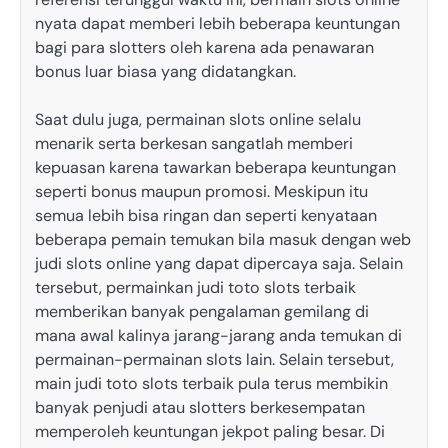
nyata dapat memberi lebih beberapa keuntungan
bagi para slotters oleh karena ada penawaran
bonus luar biasa yang didatangkan.
Saat dulu juga, permainan slots online selalu
menarik serta berkesan sangatlah memberi
kepuasan karena tawarkan beberapa keuntungan
seperti bonus maupun promosi. Meskipun itu
semua lebih bisa ringan dan seperti kenyataan
beberapa pemain temukan bila masuk dengan web
judi slots online yang dapat dipercaya saja. Selain
tersebut, permainkan judi toto slots terbaik
memberikan banyak pengalaman gemilang di
mana awal kalinya jarang-jarang anda temukan di
permainan-permainan slots lain. Selain tersebut,
main judi toto slots terbaik pula terus membikin
banyak penjudi atau slotters berkesempatan
memperoleh keuntungan jekpot paling besar. Di