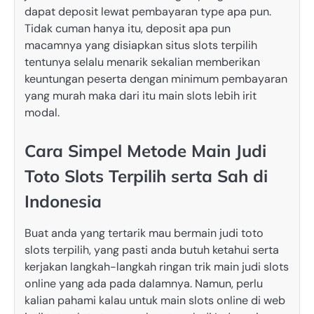
dapat deposit lewat pembayaran type apa pun.
Tidak cuman hanya itu, deposit apa pun
macamnya yang disiapkan situs slots terpilih
tentunya selalu menarik sekalian memberikan
keuntungan peserta dengan minimum pembayaran
yang murah maka dari itu main slots lebih irit
modal.
Cara Simpel Metode Main Judi
Toto Slots Terpilih serta Sah di
Indonesia
Buat anda yang tertarik mau bermain judi toto
slots terpilih, yang pasti anda butuh ketahui serta
kerjakan langkah-langkah ringan trik main judi slots
online yang ada pada dalamnya. Namun, perlu
kalian pahami kalau untuk main slots online di web