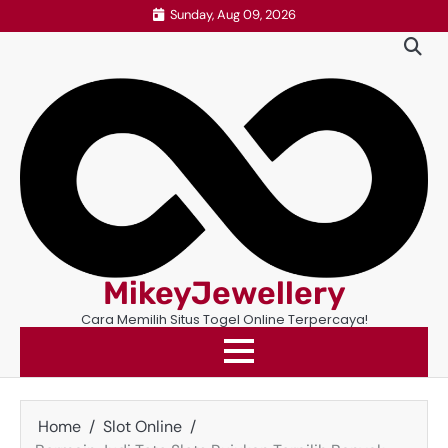
Skip
Sunday, Aug 09, 2026
to
content
MikeyJewellery
Cara Memilih Situs Togel Online Terpercaya!
Home
Slot Online