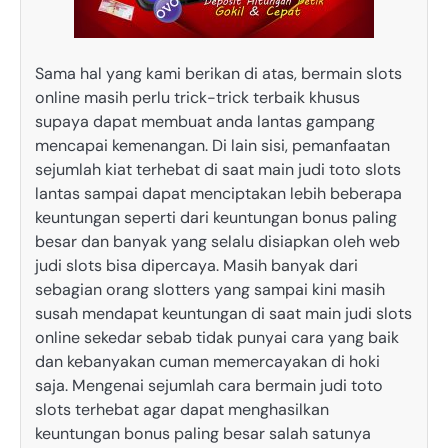
Sama hal yang kami berikan di atas, bermain slots
online masih perlu trick-trick terbaik khusus
supaya dapat membuat anda lantas gampang
mencapai kemenangan. Di lain sisi, pemanfaatan
sejumlah kiat terhebat di saat main judi toto slots
lantas sampai dapat menciptakan lebih beberapa
keuntungan seperti dari keuntungan bonus paling
besar dan banyak yang selalu disiapkan oleh web
judi slots bisa dipercaya. Masih banyak dari
sebagian orang slotters yang sampai kini masih
susah mendapat keuntungan di saat main judi slots
online sekedar sebab tidak punyai cara yang baik
dan kebanyakan cuman memercayakan di hoki
saja. Mengenai sejumlah cara bermain judi toto
slots terhebat agar dapat menghasilkan
keuntungan bonus paling besar salah satunya