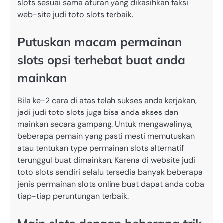
slots sesuai sama aturan yang dikasihkan faksi
web-site judi toto slots terbaik.
Putuskan macam permainan
slots opsi terhebat buat anda
mainkan
Bila ke-2 cara di atas telah sukses anda kerjakan,
jadi judi toto slots juga bisa anda akses dan
mainkan secara gampang. Untuk mengawalinya,
beberapa pemain yang pasti mesti memutuskan
atau tentukan type permainan slots alternatif
terunggul buat dimainkan. Karena di website judi
toto slots sendiri selalu tersedia banyak beberapa
jenis permainan slots online buat dapat anda coba
tiap-tiap peruntungan terbaik.