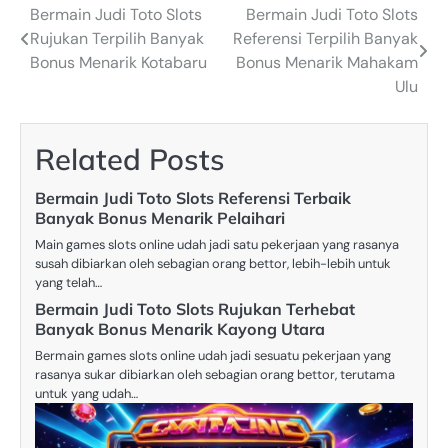
Bermain Judi Toto Slots
Bermain Judi Toto Slots
Post
Rujukan Terpilih Banyak
Referensi Terpilih Banyak
navigation
Bonus Menarik Kotabaru
Bonus Menarik Mahakam
Ulu
Related Posts
Bermain Judi Toto Slots Referensi Terbaik
Banyak Bonus Menarik Pelaihari
Main games slots online udah jadi satu pekerjaan yang rasanya
susah dibiarkan oleh sebagian orang bettor, lebih-lebih untuk
yang telah…
Bermain Judi Toto Slots Rujukan Terhebat
Banyak Bonus Menarik Kayong Utara
Bermain games slots online udah jadi sesuatu pekerjaan yang
rasanya sukar dibiarkan oleh sebagian orang bettor, terutama
untuk yang udah…