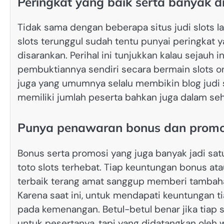
Peringkat yang baik serta banyak d
Tidak sama dengan beberapa situs judi slots l
slots terunggul sudah tentu punyai peringkat y
disarankan. Perihal ini tunjukkan kalau sejauh 
pembuktiannya sendiri secara bermain slots onlin
juga yang umumnya selalu membikin blog judi s
memiliki jumlah peserta bahkan juga dalam seh
Punya penawaran bonus dan promo
Bonus serta promosi yang juga banyak jadi sat
toto slots terhebat. Tiap keuntungan bonus ata
terbaik terang amat sanggup memberi tambah
Karena saat ini, untuk mendapati keuntungan t
pada kemenangan. Betul-betul benar jika tiap si
untuk pesertanya, tapi yang didatangkan oleh w