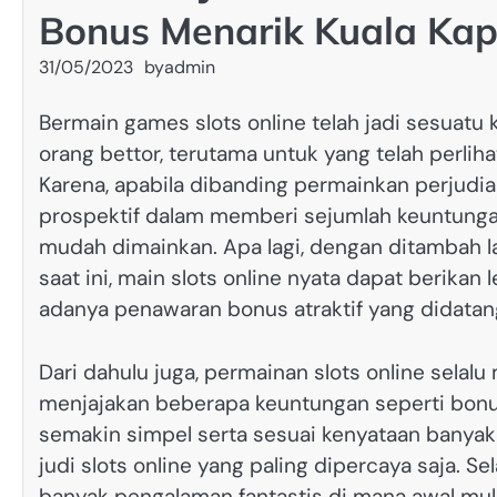
Bonus Menarik Kuala Ka
31/05/2023
by
admin
Bermain games slots online telah jadi sesuatu
orang bettor, terutama untuk yang telah perlih
Karena, apabila dibanding permainkan perjudia
prospektif dalam memberi sejumlah keuntunga
mudah dimainkan. Apa lagi, dengan ditambah lagi
saat ini, main slots online nyata dapat berika
adanya penawaran bonus atraktif yang didatan
Dari dahulu juga, permainan slots online sela
menjajakan beberapa keuntungan seperti bonu
semakin simpel serta sesuai kenyataan banya
judi slots online yang paling dipercaya saja. Se
banyak pengalaman fantastis di mana awal mul