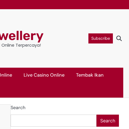
wellery
Subscribe
l Online Terpercaya!
Online
Live Casino Online
Tembak Ikan
Search
Search