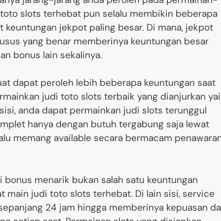
di toto slots terhebat pun selalu membikin beberapa
 keuntungan jekpot paling besar. Di mana, jekpot
khusus yang benar memberinya keuntungan besar
n bonus lain sekalinya.
uat dapat peroleh lebih beberapa keuntungan saat
ainkan judi toto slots terbaik yang dianjurkan yai
 sisi, anda dapat permainkan judi slots terunggul
omplet hanya dengan butuh tergabung saja lewat
selalu memang available secara bermacam penawara
i bonus menarik bukan salah satu keuntungan
ain judi toto slots terhebat. Di lain sisi, service
 sepanjang 24 jam hingga memberinya kepuasan d