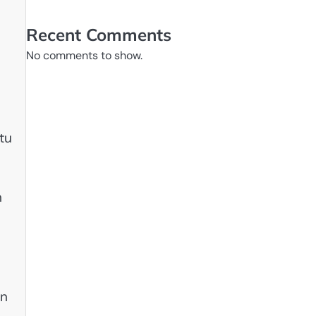
Recent Comments
No comments to show.
tu
n
an