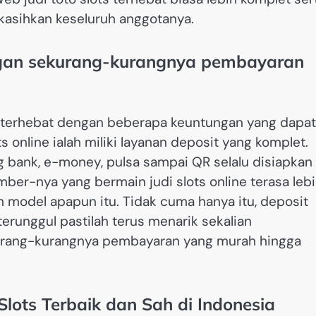
kasihkan keseluruh anggotanya.
ngan sekurang-kurangnya pembayaran
ts terhebat dengan beberapa keuntungan yang dapat
 online ialah miliki layanan deposit yang komplet.
 bank, e-money, pulsa sampai QR selalu disiapkan
ber-nya yang bermain judi slots online terasa leb
 model apapun itu. Tidak cuma hanya itu, deposit
erunggul pastilah terus menarik sekalian
rang-kurangnya pembayaran yang murah hingga
Slots Terbaik dan Sah di Indonesia