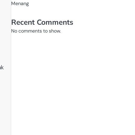
Menang
Recent Comments
i
No comments to show.
ak