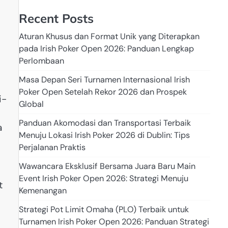
Recent Posts
Aturan Khusus dan Format Unik yang Diterapkan
pada Irish Poker Open 2026: Panduan Lengkap
Perlombaan
Masa Depan Seri Turnamen Internasional Irish
Poker Open Setelah Rekor 2026 dan Prospek
i-
Global
Panduan Akomodasi dan Transportasi Terbaik
a
Menuju Lokasi Irish Poker 2026 di Dublin: Tips
Perjalanan Praktis
Wawancara Eksklusif Bersama Juara Baru Main
Event Irish Poker Open 2026: Strategi Menuju
t
Kemenangan
Strategi Pot Limit Omaha (PLO) Terbaik untuk
Turnamen Irish Poker Open 2026: Panduan Strategi