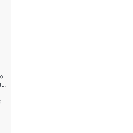
ne
tu,
s