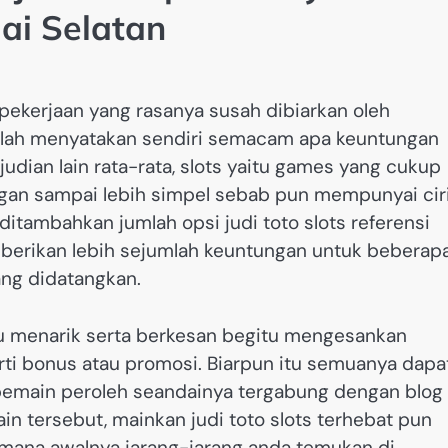
ai Selatan
 pekerjaan yang rasanya susah dibiarkan oleh
 telah menyatakan sendiri semacam apa keuntungan
udian lain rata-rata, slots yaitu games yang cukup
an sampai lebih simpel sebab pun mempunyai cir
itambahkan jumlah opsi judi toto slots referensi
pat berikan lebih sejumlah keuntungan untuk beberap
ang didatangkan.
lalu menarik serta berkesan begitu mengesankan
ti bonus atau promosi. Biarpun itu semuanya dapa
 pemain peroleh seandainya tergabung dengan blog
lain tersebut, mainkan judi toto slots terhebat pun
ana awalnya jarang-jarang anda temukan di