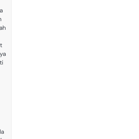
ta
n
sah
t
nya
ti
da