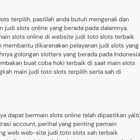
lots terpilih, pastilah anda butuh mengenali dan
n judi slots online yang berada pada dalamnya.
n slots online di website judi toto slots terbaik
an membantu dikarenakan pelayanan judi slots yang
ruhnya golongan slotters yang berada pada Indonesia
ambakan buat coba hoki terbaik di saat main slots
kah main judi toto slots terpilih serta sah di
a dapat bermain slots online telah dipastikan yait
strasi account, perihal yang penting pemain
g web web-site judi toto slots sah terbaik