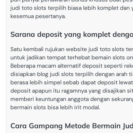
judi toto slots terpilih biasa lebih komplet dan
kesemua pesertanya.
Sarana deposit yang komplet den
Satu kembali rujukan website judi toto slots 
untuk jadikan tempat terhebat bemain slots onl
Beberapa macam alternatif deposit seperti re
disiapkan blog judi slots terpilih dengan arah
berasa lebih simpel sebab dapat deposit lewa
deposit apapun itu ragamnya yang disajikan sit
memberi keuntungan anggota dengan sekurang
bermain slots bisa lebih irit modal.
Cara Gampang Metode Bermain Judi 