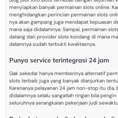
menyiapkan banyak permainan slots online. Kar
menghidangkan perincian permainan slots onl
nya akan gampang juga mendapat kepuasan de
mana saja didalamnya. Sampai, permainan slots 
datang dari provider slots kondang di mana 
dalamnya sudah terbukti kwalitasnya.
Punya service terintegrasi 24 jam
Gak sekedar hanya memberinya alternatif perma
slots terbaik juga yang banyak dianjurkan tentu
Karenanya pelayanan 24 jam non-stop itu dia,
didalamnya selalu sangatlah ringan bila pengin
seluruhnya serangkaian pekerjaan judi sewakt