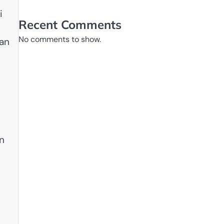
i
Recent Comments
No comments to show.
kan
n