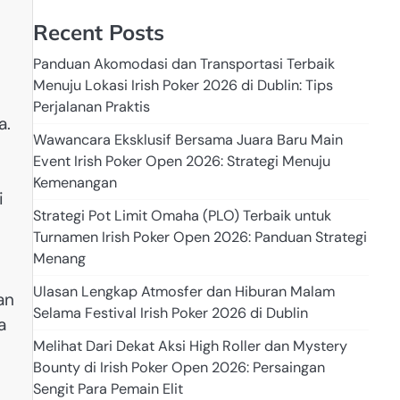
Recent Posts
Panduan Akomodasi dan Transportasi Terbaik
Menuju Lokasi Irish Poker 2026 di Dublin: Tips
Perjalanan Praktis
a.
Wawancara Eksklusif Bersama Juara Baru Main
Event Irish Poker Open 2026: Strategi Menuju
Kemenangan
i
Strategi Pot Limit Omaha (PLO) Terbaik untuk
Turnamen Irish Poker Open 2026: Panduan Strategi
Menang
Ulasan Lengkap Atmosfer dan Hiburan Malam
an
Selama Festival Irish Poker 2026 di Dublin
a
Melihat Dari Dekat Aksi High Roller dan Mystery
Bounty di Irish Poker Open 2026: Persaingan
Sengit Para Pemain Elit