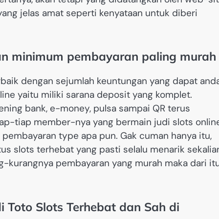
 yang jelas amat seperti kenyataan untuk diberi
gan minimum pembayaran paling murah
terbaik dengan sejumlah keuntungan yang dapat and
ine yaitu miliki sarana deposit yang komplet.
kening bank, e-money, pulsa sampai QR terus
 tiap-tiap member-nya yang bermain judi slots onlin
t pembayaran type apa pun. Gak cuman hanya itu,
us slots terhebat yang pasti selalu menarik sekalia
-kurangnya pembayaran yang murah maka dari it
Toto Slots Terhebat dan Sah di