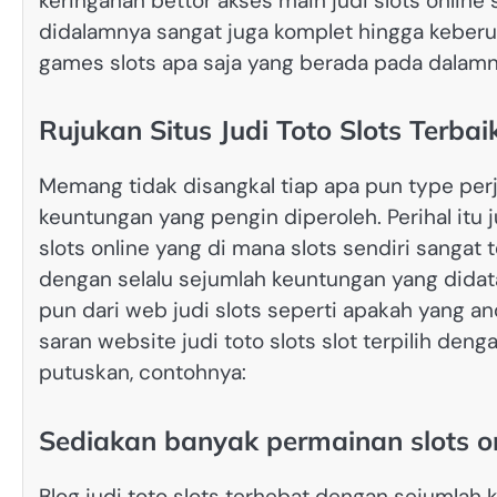
keringanan bettor akses main judi slots online 
didalamnya sangat juga komplet hingga keberun
games slots apa saja yang berada pada dalamn
Rujukan Situs Judi Toto Slots Terb
Memang tidak disangkal tiap apa pun type per
keuntungan yang pengin diperoleh. Perihal itu
slots online yang di mana slots sendiri sanga
dengan selalu sejumlah keuntungan yang dida
pun dari web judi slots seperti apakah yang an
saran website judi toto slots slot terpilih d
putuskan, contohnya:
Sediakan banyak permainan slots o
Blog judi toto slots terhebat dengan sejumlah 