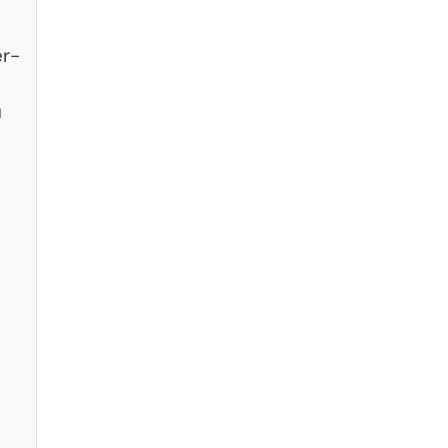
er-
u