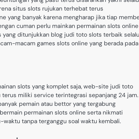
ena situs slots rujukan terhebat terus
ine yang banyak karena mengharap jika tiap memb
ngan cuman perlu mainkan permainan slots online
yang ditunjukkan blog judi toto slots terbaik selal
macam-macam games slots online yang berada pada
inan slots yang komplet saja, web-site judi toto
 terus miliki service terintegrasi sepanjang 24 jam.
 banyak pemain atau bettor yang tergabung
 bermain permainan slots online serta nikmati
u-waktu tanpa terganggu soal waktu kembali.