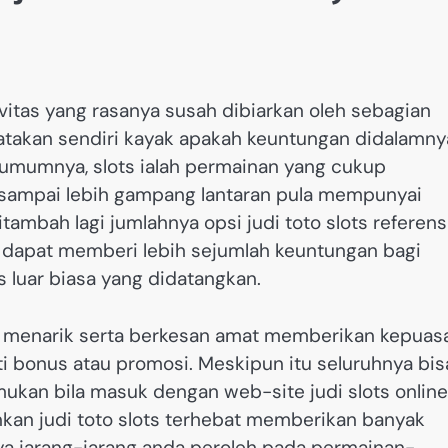
tivitas yang rasanya susah dibiarkan oleh sebagian
yatakan sendiri kayak apakah keuntungan didalamny
n umumnya, slots ialah permainan yang cukup
sampai lebih gampang lantaran pula mempunyai
ambah lagi jumlahnya opsi judi toto slots referens
ya dapat memberi lebih sejumlah keuntungan bagi
 luar biasa yang didatangkan.
rus menarik serta berkesan amat memberikan kepuas
i bonus atau promosi. Meskipun itu seluruhnya bis
ukan bila masuk dengan web-site judi slots online
inkan judi toto slots terhebat memberikan banyak
a jarang-jarang anda peroleh pada permainan-