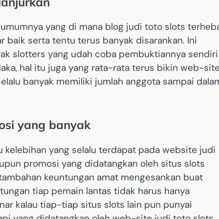
ianjurkan
n umumnya yang di mana blog judi toto slots terheb
baik serta tentu terus banyak disarankan. Ini
nyak slotters yang udah coba pembuktiannya sendiri
Maka, hal itu juga yang rata-rata terus bikin web-sit
 selalu banyak memiliki jumlah anggota sampai dala
osi yang banyak
u kelebihan yang selalu terdapat pada website judi
aupun promosi yang didatangkan oleh situs slots
an tambahan keuntungan amat mengesankan buat
tungan tiap pemain lantas tidak harus hanya
r kalau tiap-tiap situs slots lain pun punyai
pi yang didatangkan oleh web-site judi toto slots