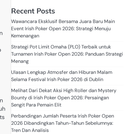
Recent Posts
Wawancara Eksklusif Bersama Juara Baru Main
Event Irish Poker Open 2026: Strategi Menuju
an
Kemenangan
Strategi Pot Limit Omaha (PLO) Terbaik untuk
p
Turnamen Irish Poker Open 2026: Panduan Strategi
Menang
Ulasan Lengkap Atmosfer dan Hiburan Malam
Selama Festival Irish Poker 2026 di Dublin
Melihat Dari Dekat Aksi High Roller dan Mystery
Bounty di Irish Poker Open 2026: Persaingan
an
Sengit Para Pemain Elit
uh
Perbandingan Jumlah Peserta Irish Poker Open
ts
2026 Dibandingkan Tahun-Tahun Sebelumnya:
Tren Dan Analisis