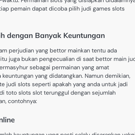
u-waktu. Permainan slots yang disiapkan didalamny
tiap pemain dapat dicoba pilih judi games slots
pilih dengan Banyak Keuntungan
m perjudian yang bettor mainkan tentu ada
itu juga bukan pengecualian di saat bettor main ju
t termasyhur sebagai permainan yang amat
 keuntungan yang didatangkan. Namun demikian,
 judi slots seperti apakah yang anda untuk jadi
i toto slots slot terunggul dengan sejumlah
an, contohnya:
nline
umlah keuntungan yang pasti selalu disarankan yakn