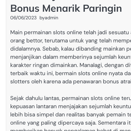
Bonus Menarik Paringin
06/06/2023
by
admin
Main permainan slots online telah jadi sesuatu
orang bettor, terutama untuk yang telah memp
didalamnya. Sebab, kalau dibanding mainkan per
menjanjikan dalam memberinya sejumlah keunt
karakter ringan dimainkan. Manalagi, dengan dit
terbaik waktu ini, bermain slots online nyata
slotters oleh karena ada penawaran bonus atra
Sejak dahulu lantas, permainan slots online t
kepuasan lantaran menjajakan sejumlah keuntun
lebih bisa simpel dan realitas banyak pemain 
online yang paling dipercaya saja. Sementara it
memberikan banyak pengalaman hebat di mana