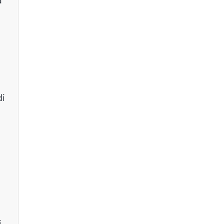
a
di
i