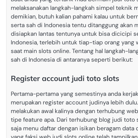
melaksanakan langkah-langkah simpel teknik m
demikian, butuh kalian pahami kalau untuk berma
serta sah di Indonesia tentu ditanggung akan 
disiapkan lantas tentunya untuk bisa dicicipi 
Indonesia, terlebih untuk tiap-tiap orang yang
saat main slots online. Tentang hal langkah-lan
sah di Indonesia di antaranya seperti berikut:
Register account judi toto slots
Pertama-pertama yang semestinya anda kerjaka
merupakan register account judinya lebih dulu.
melakukan awal kalinya dengan terhubung web 
tipe feature apa. Dari terhubung blog judi toto 
saja menu daftar dengan isikan beragam data dir
yang faksi web judi slots online telah tampilka