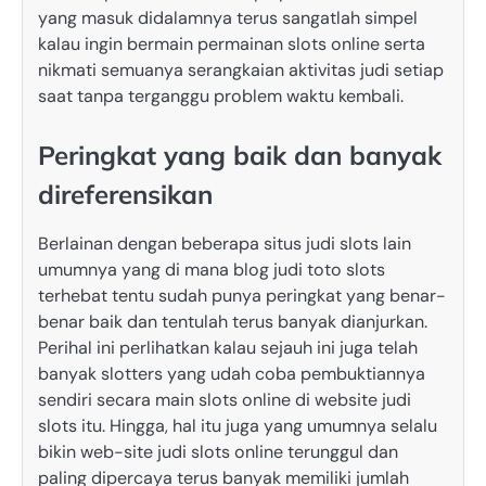
yang masuk didalamnya terus sangatlah simpel
kalau ingin bermain permainan slots online serta
nikmati semuanya serangkaian aktivitas judi setiap
saat tanpa terganggu problem waktu kembali.
Peringkat yang baik dan banyak
direferensikan
Berlainan dengan beberapa situs judi slots lain
umumnya yang di mana blog judi toto slots
terhebat tentu sudah punya peringkat yang benar-
benar baik dan tentulah terus banyak dianjurkan.
Perihal ini perlihatkan kalau sejauh ini juga telah
banyak slotters yang udah coba pembuktiannya
sendiri secara main slots online di website judi
slots itu. Hingga, hal itu juga yang umumnya selalu
bikin web-site judi slots online terunggul dan
paling dipercaya terus banyak memiliki jumlah