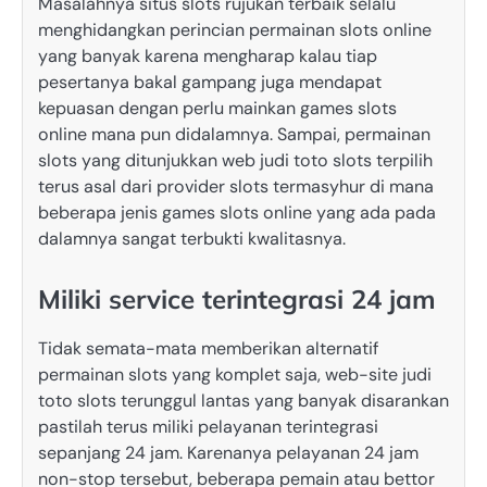
Masalahnya situs slots rujukan terbaik selalu
menghidangkan perincian permainan slots online
yang banyak karena mengharap kalau tiap
pesertanya bakal gampang juga mendapat
kepuasan dengan perlu mainkan games slots
online mana pun didalamnya. Sampai, permainan
slots yang ditunjukkan web judi toto slots terpilih
terus asal dari provider slots termasyhur di mana
beberapa jenis games slots online yang ada pada
dalamnya sangat terbukti kwalitasnya.
Miliki service terintegrasi 24 jam
Tidak semata-mata memberikan alternatif
permainan slots yang komplet saja, web-site judi
toto slots terunggul lantas yang banyak disarankan
pastilah terus miliki pelayanan terintegrasi
sepanjang 24 jam. Karenanya pelayanan 24 jam
non-stop tersebut, beberapa pemain atau bettor