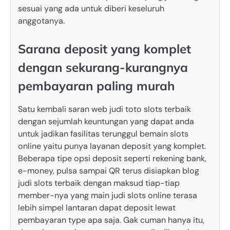
sesuai yang ada untuk diberi keseluruh
anggotanya.
Sarana deposit yang komplet
dengan sekurang-kurangnya
pembayaran paling murah
Satu kembali saran web judi toto slots terbaik
dengan sejumlah keuntungan yang dapat anda
untuk jadikan fasilitas terunggul bemain slots
online yaitu punya layanan deposit yang komplet.
Beberapa tipe opsi deposit seperti rekening bank,
e-money, pulsa sampai QR terus disiapkan blog
judi slots terbaik dengan maksud tiap-tiap
member-nya yang main judi slots online terasa
lebih simpel lantaran dapat deposit lewat
pembayaran type apa saja. Gak cuman hanya itu,