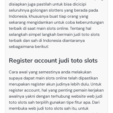
disiapkan juga pastilah untuk bisa dicicipi
seluruhnya golongan slotters yang berada pada
Indonesia, khususnya buat tiap orang yang
sekarang mengidamkan untuk coba keberuntungan
terbaik di saat main slots online. Tentang hal
selangkah simpel langkah bermain judi toto slots
terbaik dan sah di Indonesia diantaranya
sebagaimana berikut:
Register account judi toto slots
Cara awal yang semestinya anda melakukan
supaya dapat main slots online telah dipastikan
merupakan register akun judinya lebih dulu. Untuk
register account, hal yang penting pemain kerjakan
awalnya yakni dengan terhubung website web judi
toto slots sah terpilih gunakan tipe fitur apa. Dari
membuka web judi toto slots sah itu, untuk