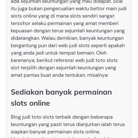
ada sejumlah keuntungan yang mau didapat. Soal
itu juga bukan pengecualian waktu bettor main judi
slots online yang di mana slots sendiri sangat
tersohor selaku permainan yang amat memberi
kepuasan dengan terus sejumlah keuntungan yang
didatangkan. Walau demikian, banyak keuntungan
bergantung pun dari web judi slots seperti apakah
yang anda jadi untuk tempat bemain. Oleh
karenanya, berikut referensi web judi toto slots
slot terpilih dengan sejumlah keuntungan yang
amat pantas buat anda tentukan, misalnya:
Sediakan banyak permainan
slots online
Blog judi toto slots terbaik dengan beberapa
keuntungan yang pasti terus dianjurkan ialah terus
siapkan banyak permainan slots online.