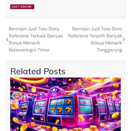
SLOT ONLINE
Bermain Judi Toto Slots
Bermain Judi Toto Slots
Post
Referensi Terbaik Banyak
Referensi Terpilih Banyak
navigation
Bonus Menarik
Bonus Menarik
Kotawaringin Timur
Tenggarong
Related Posts