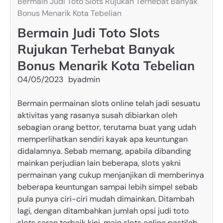
Bermain Judi Toto Slots Rujukan Terhebat Banyak
Bonus Menarik Kota Tebelian
Bermain Judi Toto Slots
Rujukan Terhebat Banyak
Bonus Menarik Kota Tebelian
04/05/2023
by
admin
Bermain permainan slots online telah jadi sesuatu
aktivitas yang rasanya susah dibiarkan oleh
sebagian orang bettor, terutama buat yang udah
memperlihatkan sendiri kayak apa keuntungan
didalamnya. Sebab memang, apabila dibanding
mainkan perjudian lain beberapa, slots yakni
permainan yang cukup menjanjikan di memberinya
beberapa keuntungan sampai lebih simpel sebab
pula punya ciri-ciri mudah dimainkan. Ditambah
lagi, dengan ditambahkan jumlah opsi judi toto
slots saran terbaik kini, main slots online pastilah