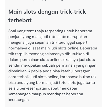
Main slots dengan trick-trick
terhebat
Soal yang tentu saja terpenting untuk beberapa
penjudi yang main judi toto slots merupakan
mengenal juga sejumlah trik terunggul seperti
normalnya di saat main judi slots online. Beberapa
trik terpilih memang selamanya dibutuhkan di
dalam permainan slots online sekalinya judi slots
sendiri merupakan sebuah permainan yang ringan
dimainkan. Apabila anda bisa ketahui beragam
cara terbaik judi slots online, karenanya bukan tak
bisa anda yang bermain judi toto slots juga tentu
selalu berkesempatan dapat mencapai
kemenangan maupun mendapat beberapa
keuntungan.