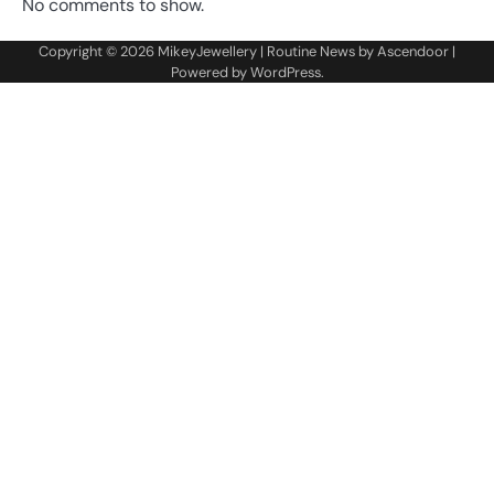
No comments to show.
Copyright © 2026
MikeyJewellery
| Routine News by
Ascendoor
|
Powered by
WordPress
.