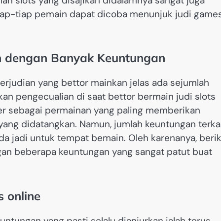
nan slots yang disajikan didalamnya sangat juga
tiap-tiap pemain dapat dicoba menunjuk judi game
ilih dengan Banyak Keuntungan
perjudian yang bettor mainkan jelas ada sejumlah
an pengecualian di saat bettor bermain judi slots
uler sebagai permainan yang paling memberikan
ang didatangkan. Namun, jumlah keuntungan terka
nda jadi untuk tempat bemain. Oleh karenanya, beri
engan beberapa keuntungan yang sangat patut buat
 online
untungan yang pasti selalu dianjurkan ialah terus