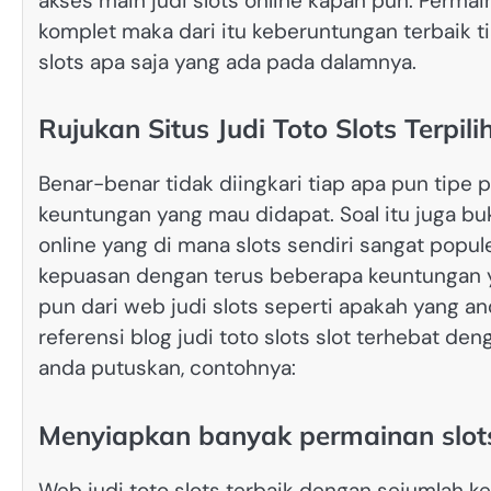
akses main judi slots online kapan pun. Permai
komplet maka dari itu keberuntungan terbaik 
slots apa saja yang ada pada dalamnya.
Rujukan Situs Judi Toto Slots Terp
Benar-benar tidak diingkari tiap apa pun tipe 
keuntungan yang mau didapat. Soal itu juga buk
online yang di mana slots sendiri sangat pop
kepuasan dengan terus beberapa keuntungan y
pun dari web judi slots seperti apakah yang a
referensi blog judi toto slots slot terhebat d
anda putuskan, contohnya:
Menyiapkan banyak permainan slots
Web judi toto slots terbaik dengan sejumlah ke