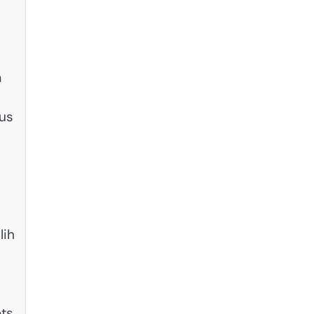
a
rus
lih
ots