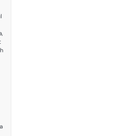
l
a,
t
ah
da