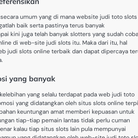
eferensikan
n secara umum yang di mana website judi toto slots
gatlah baik serta pastinya terus banyak
ampai kini juga telah banyak slotters yang sudah cob
e di web-site judi slots itu. Maka dari itu, hal
eb judi slots online terbaik dan dapat dipercaya te
a.
si yang banyak
kelebihan yang selalu terdapat pada web judi toto
mosi yang didatangkan oleh situs slots online terpi
bahan keuntungan amat memberi kepuasan untuk
ungan tiap-tiap pemain lantas tidak perlu cuman
nar kalau tiap situs slots lain pula mempunyai
mun yang didatangkan oleh web-site judi toto sl