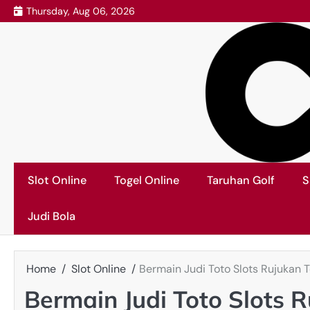
Skip
Thursday, Aug 06, 2026
to
content
Slot Online
Togel Online
Taruhan Golf
S
Judi Bola
Home
Slot Online
Bermain Judi Toto Slots Rujukan
Bermain Judi Toto Slots 