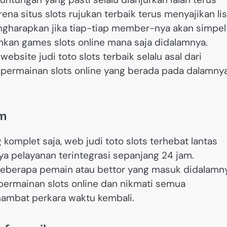
na situs slots rujukan terbaik terus menyajikan lis
ngharapkan jika tiap-tiap member-nya akan simpel
kan games slots online mana saja didalamnya.
ebsite judi toto slots terbaik selalu asal dari
s permainan slots online yang berada pada dalamny
am
komplet saja, web judi toto slots terhebat lantas
ya pelayanan terintegrasi sepanjang 24 jam.
 beberapa pemain atau bettor yang masuk didalamn
 permainan slots online dan nikmati semua
erhambat perkara waktu kembali.