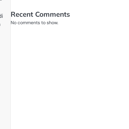
Recent Comments
di
No comments to show.
n
k