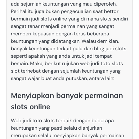
ada sejumlah keuntungan yang mau diperoleh.
Perihal itu juga bukan pengecualian saat bettor
bermain judi slots online yang di mana slots sendiri
sangat tenar menjadi permainan yang sangat
memberi kepuasan dengan terus beberapa
keuntungan yang didatangkan. Walau demikian,
banyak keuntungan terkait pula dari blog judi slots
seperti apakah yang anda untuk jadi tempat
bemain. Maka, berikut rujukan web judi toto slots
slot terhebat dengan sejumlah keuntungan yang
sangat wajar buat anda putuskan, antara lain:
Menyiapkan banyak permainan
slots online
Web judi toto slots terbaik dengan beberapa
keuntungan yang pasti selalu dianjurkan
merupakan selalu menyiapkan banyak permainan