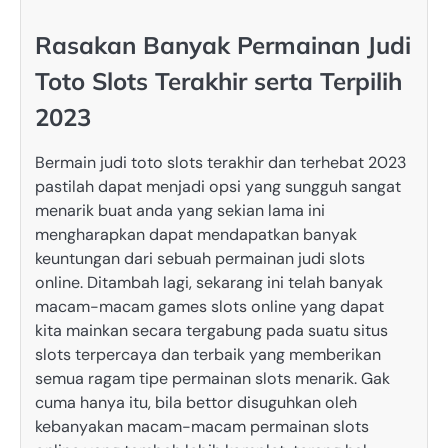
Rasakan Banyak Permainan Judi
Toto Slots Terakhir serta Terpilih
2023
Bermain judi toto slots terakhir dan terhebat 2023
pastilah dapat menjadi opsi yang sungguh sangat
menarik buat anda yang sekian lama ini
mengharapkan dapat mendapatkan banyak
keuntungan dari sebuah permainan judi slots
online. Ditambah lagi, sekarang ini telah banyak
macam-macam games slots online yang dapat
kita mainkan secara tergabung pada suatu situs
slots terpercaya dan terbaik yang memberikan
semua ragam tipe permainan slots menarik. Gak
cuma hanya itu, bila bettor disuguhkan oleh
kebanyakan macam-macam permainan slots