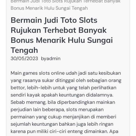
Bermain Judi Toto Slots Rujukan Terhebat Banyak
Bonus Menarik Hulu Sungai Tengah
Bermain Judi Toto Slots
Rujukan Terhebat Banyak
Bonus Menarik Hulu Sungai
Tengah
30/05/2023
by
admin
Main games slots online udah jadi satu kesibukan
yang rasanya sukar ditinggal oleh sebagian orang
bettor, lebih-lebih untuk yang telah perlihatkan
sendiri kayak apakah keuntungan didalamnya.
Sebab memang, bila diperbandingkan mainkan
perjudian lain beberapa, slots merupakan
permainan yang cukup menjanjikan di memberi
sejumlah keuntungan bahkan juga lebih ringan
karena pun miliki ciri-ciri enteng dimainkan. Apa