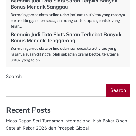
Bermain Judi Toto Slots Saran Terpilih Banyak
Bonus Menarik Sanggau
Bermain games slots online udah jadi satu aktivitas yang rasanya
sukar ditinggal oleh sebagian orang bettor, apalagi untuk yang
telah…
Bermain Judi Toto Slots Saran Terhebat Banyak
Bonus Menarik Tenggarong
Bermain games slots online udah jadi sesuatu aktivitas yang
rasanya susah ditinggal oleh sebagian orang bettor, terutama
untuk yang telah…
Search
Search
Recent Posts
Masa Depan Seri Turnamen Internasional Irish Poker Open
Setelah Rekor 2026 dan Prospek Global