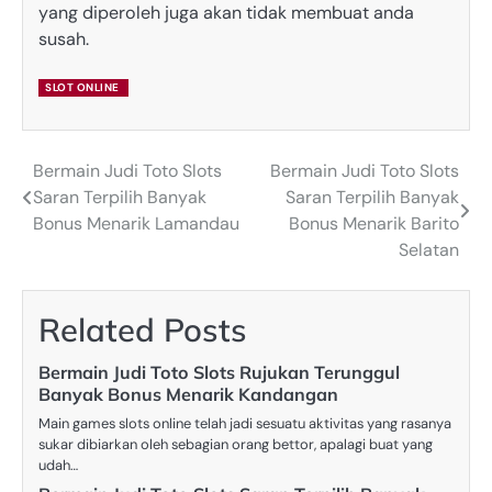
yang diperoleh juga akan tidak membuat anda
susah.
SLOT ONLINE
Bermain Judi Toto Slots
Bermain Judi Toto Slots
Post
Saran Terpilih Banyak
Saran Terpilih Banyak
navigation
Bonus Menarik Lamandau
Bonus Menarik Barito
Selatan
Related Posts
Bermain Judi Toto Slots Rujukan Terunggul
Banyak Bonus Menarik Kandangan
Main games slots online telah jadi sesuatu aktivitas yang rasanya
sukar dibiarkan oleh sebagian orang bettor, apalagi buat yang
udah…