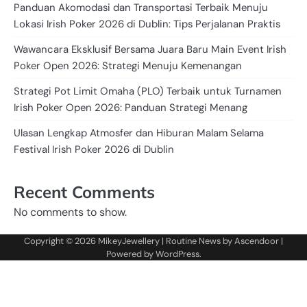
Panduan Akomodasi dan Transportasi Terbaik Menuju
Lokasi Irish Poker 2026 di Dublin: Tips Perjalanan Praktis
Wawancara Eksklusif Bersama Juara Baru Main Event Irish
Poker Open 2026: Strategi Menuju Kemenangan
Strategi Pot Limit Omaha (PLO) Terbaik untuk Turnamen
Irish Poker Open 2026: Panduan Strategi Menang
Ulasan Lengkap Atmosfer dan Hiburan Malam Selama
Festival Irish Poker 2026 di Dublin
Recent Comments
No comments to show.
Copyright © 2026
MikeyJewellery
| Routine News by
Ascendoor
|
Powered by
WordPress
.