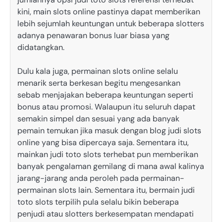
kini, main slots online pastinya dapat memberikan
lebih sejumlah keuntungan untuk beberapa slotters
adanya penawaran bonus luar biasa yang
didatangkan.
Dulu kala juga, permainan slots online selalu
menarik serta berkesan begitu mengesankan
sebab menjajakan beberapa keuntungan seperti
bonus atau promosi. Walaupun itu seluruh dapat
semakin simpel dan sesuai yang ada banyak
pemain temukan jika masuk dengan blog judi slots
online yang bisa dipercaya saja. Sementara itu,
mainkan judi toto slots terhebat pun memberikan
banyak pengalaman gemilang di mana awal kalinya
jarang-jarang anda peroleh pada permainan-
permainan slots lain. Sementara itu, bermain judi
toto slots terpilih pula selalu bikin beberapa
penjudi atau slotters berkesempatan mendapati