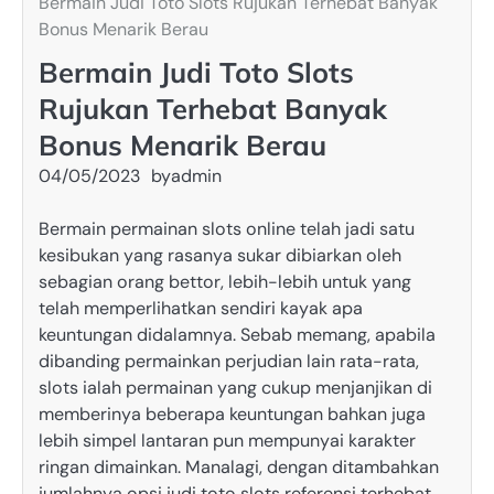
Bermain Judi Toto Slots Rujukan Terhebat Banyak
Bonus Menarik Berau
Bermain Judi Toto Slots
Rujukan Terhebat Banyak
Bonus Menarik Berau
04/05/2023
by
admin
Bermain permainan slots online telah jadi satu
kesibukan yang rasanya sukar dibiarkan oleh
sebagian orang bettor, lebih-lebih untuk yang
telah memperlihatkan sendiri kayak apa
keuntungan didalamnya. Sebab memang, apabila
dibanding permainkan perjudian lain rata-rata,
slots ialah permainan yang cukup menjanjikan di
memberinya beberapa keuntungan bahkan juga
lebih simpel lantaran pun mempunyai karakter
ringan dimainkan. Manalagi, dengan ditambahkan
jumlahnya opsi judi toto slots referensi terhebat