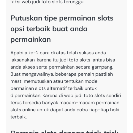
faksi web judi toto slots terunggul.
Putuskan tipe permainan slots
opsi terbaik buat anda
permainkan
Apabila ke-2 cara di atas telah sukses anda
laksanakan, karena itu judi toto slots lantas bisa
anda akses serta permainkan secara gampang.
Buat mengawalinya, beberapa pemain pastilah
mesti memutuskan atau tentukan model
permainan slots alternatif terbaik untuk
dipermainkan. Karena di web judi toto slots sendiri
terus tersedia banyak macam-macam permainan
slots online untuk dapat anda coba tiap-tiap hoki
terbaik.