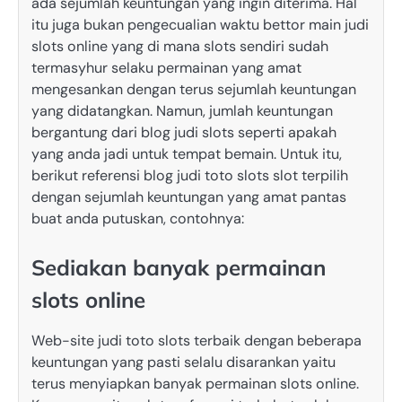
ada sejumlah keuntungan yang ingin diterima. Hal
itu juga bukan pengecualian waktu bettor main judi
slots online yang di mana slots sendiri sudah
termasyhur selaku permainan yang amat
mengesankan dengan terus sejumlah keuntungan
yang didatangkan. Namun, jumlah keuntungan
bergantung dari blog judi slots seperti apakah
yang anda jadi untuk tempat bemain. Untuk itu,
berikut referensi blog judi toto slots slot terpilih
dengan sejumlah keuntungan yang amat pantas
buat anda putuskan, contohnya:
Sediakan banyak permainan
slots online
Web-site judi toto slots terbaik dengan beberapa
keuntungan yang pasti selalu disarankan yaitu
terus menyiapkan banyak permainan slots online.