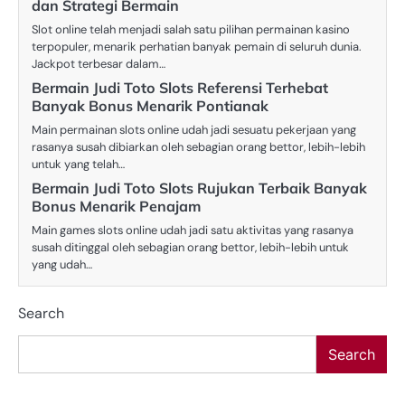
dan Strategi Bermain
Slot online telah menjadi salah satu pilihan permainan kasino
terpopuler, menarik perhatian banyak pemain di seluruh dunia.
Jackpot terbesar dalam…
Bermain Judi Toto Slots Referensi Terhebat
Banyak Bonus Menarik Pontianak
Main permainan slots online udah jadi sesuatu pekerjaan yang
rasanya susah dibiarkan oleh sebagian orang bettor, lebih-lebih
untuk yang telah…
Bermain Judi Toto Slots Rujukan Terbaik Banyak
Bonus Menarik Penajam
Main games slots online udah jadi satu aktivitas yang rasanya
susah ditinggal oleh sebagian orang bettor, lebih-lebih untuk
yang udah…
Search
Search