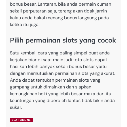
bonus besar. Lantaran, bila anda bermain cuman
sekali perputaran saja, terang akan tidak jamin
kalau anda bakal menang bonus langsung pada
ketika itu juga.
Pilih permainan slots yang cocok
Satu kembali cara yang paling simpel buat anda
kerjakan biar di saat main judi toto slots dapat
hasilkan lebih banyak sekali bonus besar yaitu
dengan memutuskan permainan slots yang akurat.
Anda dapat tentukan permainan slots yang
gampang untuk dimainkan dan siapkan
kemungkinan hoki yang lebih besar maka dari itu
keuntungan yang diperoleh lantas tidak bikin anda
sukar.
SLOT ONLINE