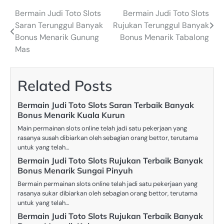
Bermain Judi Toto Slots
Bermain Judi Toto Slots
Post
Saran Terunggul Banyak
Rujukan Terunggul Banyak
navigation
Bonus Menarik Gunung
Bonus Menarik Tabalong
Mas
Related Posts
Bermain Judi Toto Slots Saran Terbaik Banyak
Bonus Menarik Kuala Kurun
Main permainan slots online telah jadi satu pekerjaan yang
rasanya susah dibiarkan oleh sebagian orang bettor, terutama
untuk yang telah…
Bermain Judi Toto Slots Rujukan Terbaik Banyak
Bonus Menarik Sungai Pinyuh
Bermain permainan slots online telah jadi satu pekerjaan yang
rasanya sukar dibiarkan oleh sebagian orang bettor, terutama
untuk yang telah…
Bermain Judi Toto Slots Rujukan Terbaik Banyak