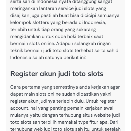
serta sah di Indonesia nyata ditanggung sangat
meringankan lantaran service judi slots yang
disajikan juga pastilah buat bisa dicicipi semuanya
kelompok slotters yang berada di Indonesia,
terlebih untuk tiap orang yang sekarang
mengidamkan untuk coba hoki terbaik saat
bermain slots online. Adapun selangkah ringan
teknik bermain judi toto slots terhebat serta sah di
Indonesia salah satunya berikut ini:
Register akun judi toto slots
Cara pertama yang semestinya anda kerjakan agar
dapat main slots online sudah dipastikan yakni
register akun judinya terlebih dulu. Untuk register
account, hal yang penting pemain kerjakan awal
mulanya yaitu dengan terhubung situs website judi
toto slots sah terpilih memakai type fitur apa. Dari
terhubung web judi toto slots sah itu, untuk setelah