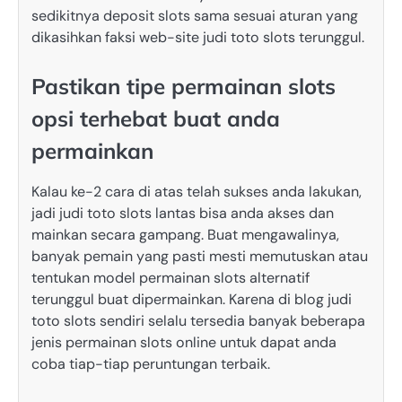
sedikitnya deposit slots sama sesuai aturan yang
dikasihkan faksi web-site judi toto slots terunggul.
Pastikan tipe permainan slots
opsi terhebat buat anda
permainkan
Kalau ke-2 cara di atas telah sukses anda lakukan,
jadi judi toto slots lantas bisa anda akses dan
mainkan secara gampang. Buat mengawalinya,
banyak pemain yang pasti mesti memutuskan atau
tentukan model permainan slots alternatif
terunggul buat dipermainkan. Karena di blog judi
toto slots sendiri selalu tersedia banyak beberapa
jenis permainan slots online untuk dapat anda
coba tiap-tiap peruntungan terbaik.