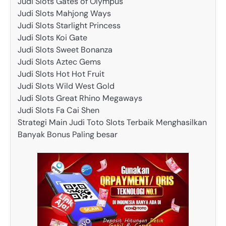
Judi Slots Gates of Olympus
Judi Slots Mahjong Ways
Judi Slots Starlight Princess
Judi Slots Koi Gate
Judi Slots Sweet Bonanza
Judi Slots Aztec Gems
Judi Slots Hot Hot Fruit
Judi Slots Wild West Gold
Judi Slots Great Rhino Megaways
Judi Slots Fa Cai Shen
Strategi Main Judi Toto Slots Terbaik Menghasilkan
Banyak Bonus Paling besar