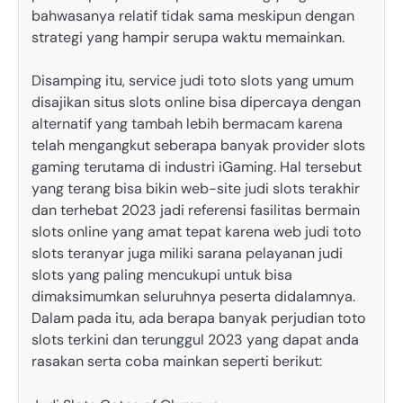
bahwasanya relatif tidak sama meskipun dengan
strategi yang hampir serupa waktu memainkan.
Disamping itu, service judi toto slots yang umum
disajikan situs slots online bisa dipercaya dengan
alternatif yang tambah lebih bermacam karena
telah mengangkut seberapa banyak provider slots
gaming terutama di industri iGaming. Hal tersebut
yang terang bisa bikin web-site judi slots terakhir
dan terhebat 2023 jadi referensi fasilitas bermain
slots online yang amat tepat karena web judi toto
slots teranyar juga miliki sarana pelayanan judi
slots yang paling mencukupi untuk bisa
dimaksimumkan seluruhnya peserta didalamnya.
Dalam pada itu, ada berapa banyak perjudian toto
slots terkini dan terunggul 2023 yang dapat anda
rasakan serta coba mainkan seperti berikut: