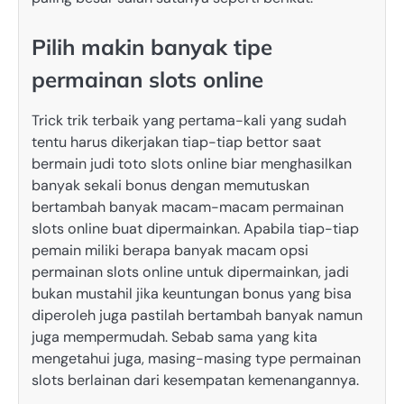
Pilih makin banyak tipe
permainan slots online
Trick trik terbaik yang pertama-kali yang sudah
tentu harus dikerjakan tiap-tiap bettor saat
bermain judi toto slots online biar menghasilkan
banyak sekali bonus dengan memutuskan
bertambah banyak macam-macam permainan
slots online buat dipermainkan. Apabila tiap-tiap
pemain miliki berapa banyak macam opsi
permainan slots online untuk dipermainkan, jadi
bukan mustahil jika keuntungan bonus yang bisa
diperoleh juga pastilah bertambah banyak namun
juga mempermudah. Sebab sama yang kita
mengetahui juga, masing-masing type permainan
slots berlainan dari kesempatan kemenangannya.