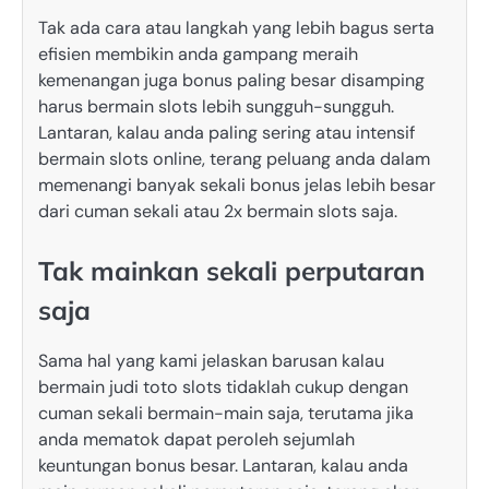
Tak ada cara atau langkah yang lebih bagus serta
efisien membikin anda gampang meraih
kemenangan juga bonus paling besar disamping
harus bermain slots lebih sungguh-sungguh.
Lantaran, kalau anda paling sering atau intensif
bermain slots online, terang peluang anda dalam
memenangi banyak sekali bonus jelas lebih besar
dari cuman sekali atau 2x bermain slots saja.
Tak mainkan sekali perputaran
saja
Sama hal yang kami jelaskan barusan kalau
bermain judi toto slots tidaklah cukup dengan
cuman sekali bermain-main saja, terutama jika
anda mematok dapat peroleh sejumlah
keuntungan bonus besar. Lantaran, kalau anda