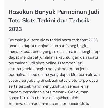
Rasakan Banyak Permainan Judi
Toto Slots Terkini dan Terbaik
2023
Bermain judi toto slots terkini serta terhebat 2023
pastilah dapat menjadi alternatif yang begitu
menarik buat anda yang sekian lama ini mengharap
dapat mendapat jumlahnya keuntungan dari suatu
permainan judi slots online. Ditambah lagi,
sekarang telah begitu banyak beberapa jenis
permainan slots online yang dapat kita permainkan
secara tergabung di sebuah situs slots terpercaya
serta terbaik yang menyuguhkan semua jenis
macam permainan slots menarik. Gak cuman
hanya itu, kalau bettor disuguhkan oleh
kebanyakan macam-macam permainan slots