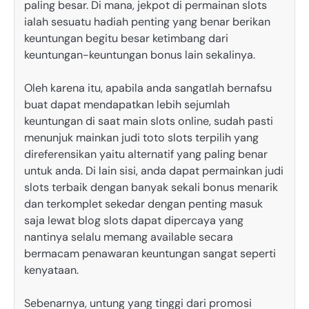
paling besar. Di mana, jekpot di permainan slots
ialah sesuatu hadiah penting yang benar berikan
keuntungan begitu besar ketimbang dari
keuntungan-keuntungan bonus lain sekalinya.
Oleh karena itu, apabila anda sangatlah bernafsu
buat dapat mendapatkan lebih sejumlah
keuntungan di saat main slots online, sudah pasti
menunjuk mainkan judi toto slots terpilih yang
direferensikan yaitu alternatif yang paling benar
untuk anda. Di lain sisi, anda dapat permainkan judi
slots terbaik dengan banyak sekali bonus menarik
dan terkomplet sekedar dengan penting masuk
saja lewat blog slots dapat dipercaya yang
nantinya selalu memang available secara
bermacam penawaran keuntungan sangat seperti
kenyataan.
Sebenarnya, untung yang tinggi dari promosi