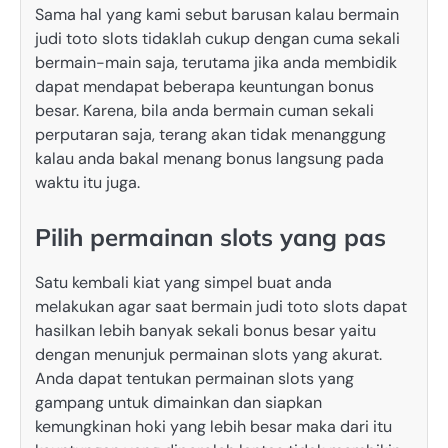
Sama hal yang kami sebut barusan kalau bermain
judi toto slots tidaklah cukup dengan cuma sekali
bermain-main saja, terutama jika anda membidik
dapat mendapat beberapa keuntungan bonus
besar. Karena, bila anda bermain cuman sekali
perputaran saja, terang akan tidak menanggung
kalau anda bakal menang bonus langsung pada
waktu itu juga.
Pilih permainan slots yang pas
Satu kembali kiat yang simpel buat anda
melakukan agar saat bermain judi toto slots dapat
hasilkan lebih banyak sekali bonus besar yaitu
dengan menunjuk permainan slots yang akurat.
Anda dapat tentukan permainan slots yang
gampang untuk dimainkan dan siapkan
kemungkinan hoki yang lebih besar maka dari itu