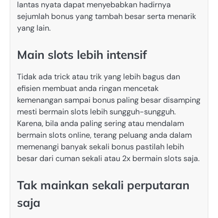
lantas nyata dapat menyebabkan hadirnya
sejumlah bonus yang tambah besar serta menarik
yang lain.
Main slots lebih intensif
Tidak ada trick atau trik yang lebih bagus dan
efisien membuat anda ringan mencetak
kemenangan sampai bonus paling besar disamping
mesti bermain slots lebih sungguh-sungguh.
Karena, bila anda paling sering atau mendalam
bermain slots online, terang peluang anda dalam
memenangi banyak sekali bonus pastilah lebih
besar dari cuman sekali atau 2x bermain slots saja.
Tak mainkan sekali perputaran
saja