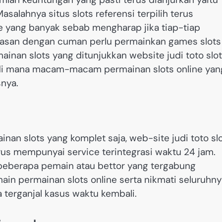
asalahnya situs slots referensi terpilih terus
e yang banyak sebab mengharap jika tiap-tiap
asan dengan cuman perlu permainkan games slots
ainan slots yang ditunjukkan website judi toto slo
ng di mana macam-macam permainan slots online yan
snya.
an slots yang komplet saja, web-site judi toto sl
erus mempunyai service terintegrasi waktu 24 jam.
 beberapa pemain atau bettor yang tergabung
ain permainan slots online serta nikmati seluruhn
a terganjal kasus waktu kembali.