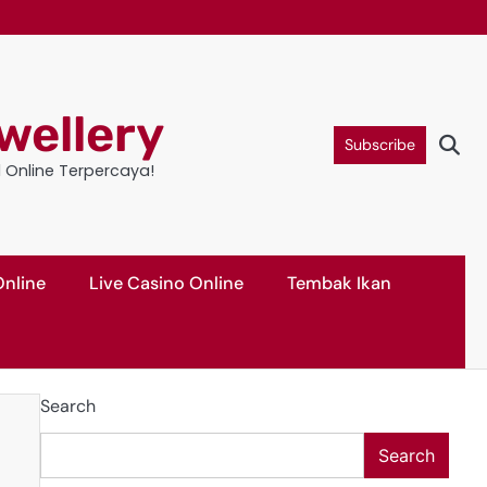
wellery
Subscribe
l Online Terpercaya!
Online
Live Casino Online
Tembak Ikan
Search
Search