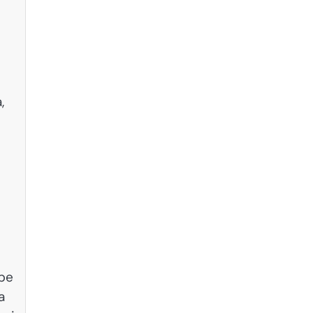
,
ipe
a