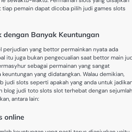
ine sewaktu-waktu. Permainan slots yang disajikan
tiap pemain dapat dicoba pilih judi games slots
aik dengan Banyak Keuntungan
l perjudian yang bettor permainkan nyata ada
l itu juga bukan pengecualian saat bettor main jud
 termasyhur sebagai permainan yang sangat
keuntungan yang didatangkan. Walau demikian,
 judi slots seperti apakah yang anda untuk jadika
 blog judi toto slots slot terhebat dengan sejumla
n, antara lain:
 online
umlah keuntungan yang pasti terus dianjurkan yaitu