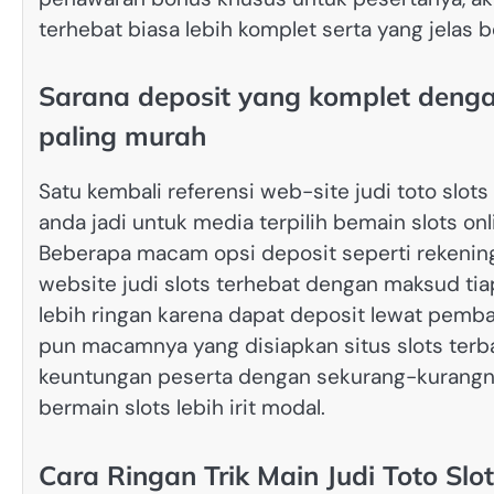
terhebat biasa lebih komplet serta yang jelas 
Sarana deposit yang komplet den
paling murah
Satu kembali referensi web-site judi toto slo
anda jadi untuk media terpilih bemain slots onl
Beberapa macam opsi deposit seperti rekening
website judi slots terhebat dengan maksud tia
lebih ringan karena dapat deposit lewat pemba
pun macamnya yang disiapkan situs slots terb
keuntungan peserta dengan sekurang-kurangny
bermain slots lebih irit modal.
Cara Ringan Trik Main Judi Toto Slot