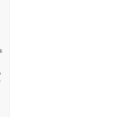
i
n
h