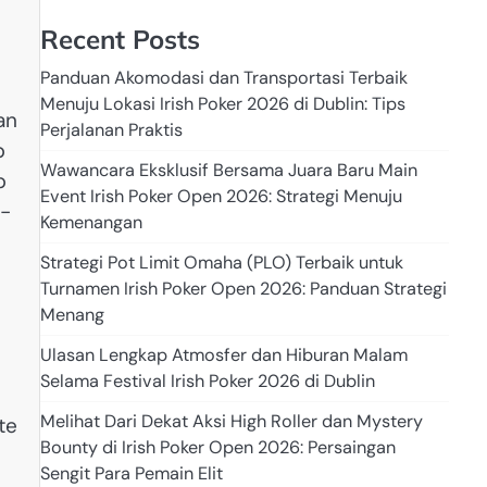
Recent Posts
Panduan Akomodasi dan Transportasi Terbaik
Menuju Lokasi Irish Poker 2026 di Dublin: Tips
an
Perjalanan Praktis
b
Wawancara Eksklusif Bersama Juara Baru Main
p
Event Irish Poker Open 2026: Strategi Menuju
i-
Kemenangan
Strategi Pot Limit Omaha (PLO) Terbaik untuk
Turnamen Irish Poker Open 2026: Panduan Strategi
Menang
Ulasan Lengkap Atmosfer dan Hiburan Malam
b
Selama Festival Irish Poker 2026 di Dublin
Melihat Dari Dekat Aksi High Roller dan Mystery
te
Bounty di Irish Poker Open 2026: Persaingan
Sengit Para Pemain Elit