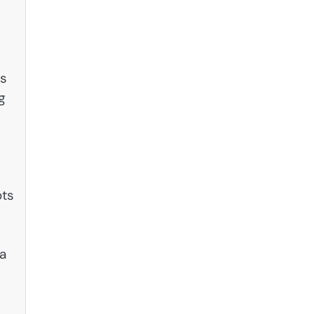
ts
g
ots
ya