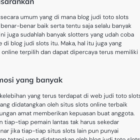
isarankan
n secara umum yang di mana blog judi toto slots
benar-benar baik serta tentu saja selalu banyak
kini juga sudahlah banyak slotters yang udah coba
i blog judi slots itu. Maka, hal itu juga yang
online terpilih dan dapat dipercaya terus memiliki
mosi yang banyak
elebihan yang terus terdapat di web judi toto slot
ang didatangkan oleh situs slots online terbaik
ungan amat memberikan kepuasan buat anggota.
 tiap-tiap pemain lantas tak harus sekedar
 jika tiap-tiap situs slots lain pun punyai
 tetapi yang didatangkan oleh blog judi toto slot