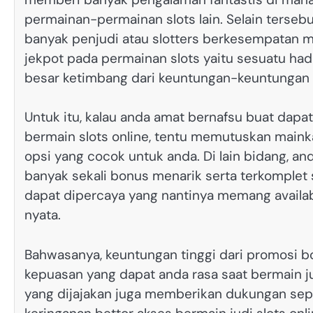
permainan-permainan slots lain. Selain tersebu
banyak penjudi atau slotters berkesempatan m
jekpot pada permainan slots yaitu sesuatu ha
besar ketimbang dari keuntungan-keuntungan b
Untuk itu, kalau anda amat bernafsu buat dap
bermain slots online, tentu memutuskan mainka
opsi yang cocok untuk anda. Di lain bidang, a
banyak sekali bonus menarik serta terkomplet 
dapat dipercaya yang nantinya memang avail
nyata.
Bahwasanya, keuntungan tinggi dari promosi 
kepuasan yang dapat anda rasa saat bermain judi
yang dijajakan juga memberikan dukungan sep