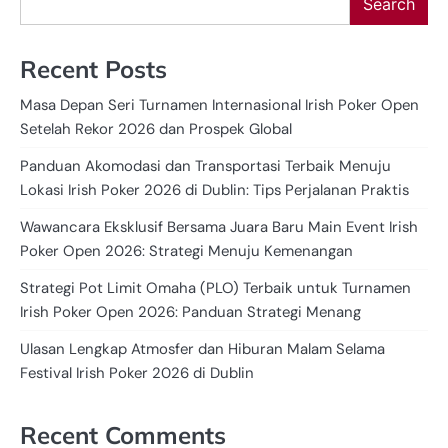
Search
Recent Posts
Masa Depan Seri Turnamen Internasional Irish Poker Open
Setelah Rekor 2026 dan Prospek Global
Panduan Akomodasi dan Transportasi Terbaik Menuju
Lokasi Irish Poker 2026 di Dublin: Tips Perjalanan Praktis
Wawancara Eksklusif Bersama Juara Baru Main Event Irish
Poker Open 2026: Strategi Menuju Kemenangan
Strategi Pot Limit Omaha (PLO) Terbaik untuk Turnamen
Irish Poker Open 2026: Panduan Strategi Menang
Ulasan Lengkap Atmosfer dan Hiburan Malam Selama
Festival Irish Poker 2026 di Dublin
Recent Comments