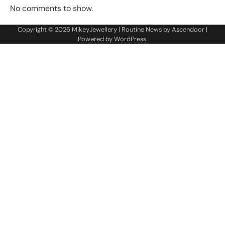
No comments to show.
Copyright © 2026
MikeyJewellery
| Routine News by
Ascendoor
|
Powered by
WordPress
.