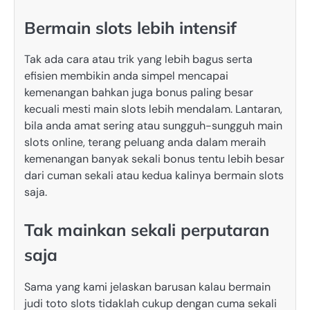
Bermain slots lebih intensif
Tak ada cara atau trik yang lebih bagus serta
efisien membikin anda simpel mencapai
kemenangan bahkan juga bonus paling besar
kecuali mesti main slots lebih mendalam. Lantaran,
bila anda amat sering atau sungguh-sungguh main
slots online, terang peluang anda dalam meraih
kemenangan banyak sekali bonus tentu lebih besar
dari cuman sekali atau kedua kalinya bermain slots
saja.
Tak mainkan sekali perputaran
saja
Sama yang kami jelaskan barusan kalau bermain
judi toto slots tidaklah cukup dengan cuma sekali