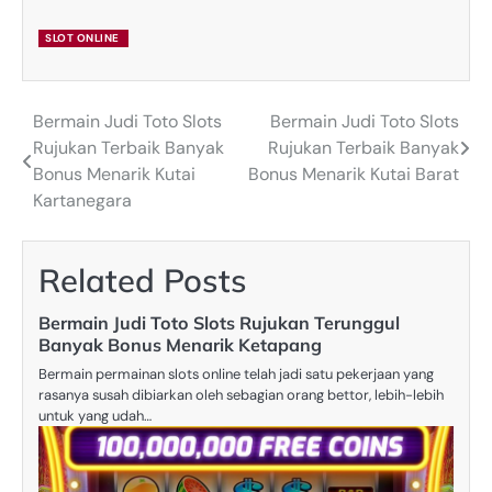
SLOT ONLINE
Bermain Judi Toto Slots
Bermain Judi Toto Slots
Post
Rujukan Terbaik Banyak
Rujukan Terbaik Banyak
navigation
Bonus Menarik Kutai
Bonus Menarik Kutai Barat
Kartanegara
Related Posts
Bermain Judi Toto Slots Rujukan Terunggul
Banyak Bonus Menarik Ketapang
Bermain permainan slots online telah jadi satu pekerjaan yang
rasanya susah dibiarkan oleh sebagian orang bettor, lebih-lebih
untuk yang udah…