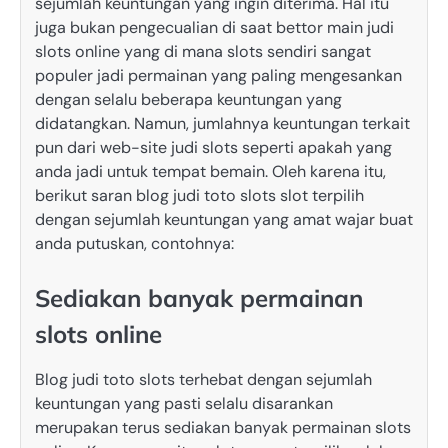
sejumlah keuntungan yang ingin diterima. Hal itu
juga bukan pengecualian di saat bettor main judi
slots online yang di mana slots sendiri sangat
populer jadi permainan yang paling mengesankan
dengan selalu beberapa keuntungan yang
didatangkan. Namun, jumlahnya keuntungan terkait
pun dari web-site judi slots seperti apakah yang
anda jadi untuk tempat bemain. Oleh karena itu,
berikut saran blog judi toto slots slot terpilih
dengan sejumlah keuntungan yang amat wajar buat
anda putuskan, contohnya:
Sediakan banyak permainan
slots online
Blog judi toto slots terhebat dengan sejumlah
keuntungan yang pasti selalu disarankan
merupakan terus sediakan banyak permainan slots