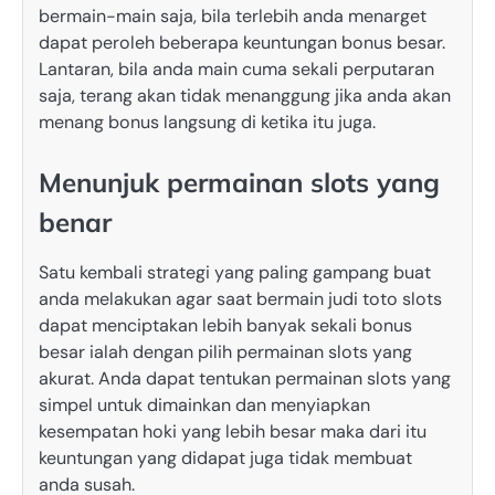
bermain-main saja, bila terlebih anda menarget
dapat peroleh beberapa keuntungan bonus besar.
Lantaran, bila anda main cuma sekali perputaran
saja, terang akan tidak menanggung jika anda akan
menang bonus langsung di ketika itu juga.
Menunjuk permainan slots yang
benar
Satu kembali strategi yang paling gampang buat
anda melakukan agar saat bermain judi toto slots
dapat menciptakan lebih banyak sekali bonus
besar ialah dengan pilih permainan slots yang
akurat. Anda dapat tentukan permainan slots yang
simpel untuk dimainkan dan menyiapkan
kesempatan hoki yang lebih besar maka dari itu
keuntungan yang didapat juga tidak membuat
anda susah.