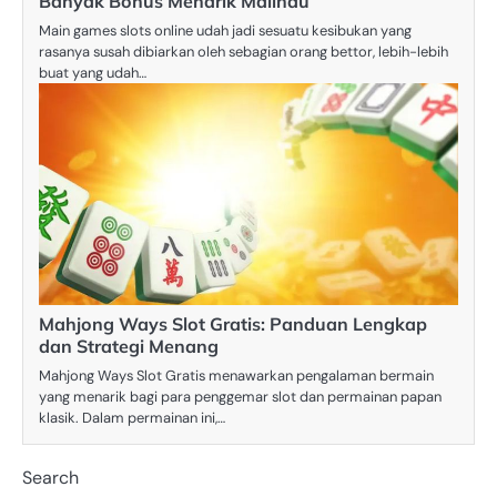
Banyak Bonus Menarik Malinau
Main games slots online udah jadi sesuatu kesibukan yang
rasanya susah dibiarkan oleh sebagian orang bettor, lebih-lebih
buat yang udah…
Mahjong Ways Slot Gratis: Panduan Lengkap
dan Strategi Menang
Mahjong Ways Slot Gratis menawarkan pengalaman bermain
yang menarik bagi para penggemar slot dan permainan papan
klasik. Dalam permainan ini,…
Search