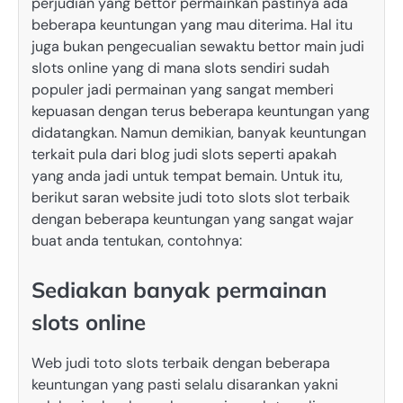
perjudian yang bettor permainkan pastinya ada
beberapa keuntungan yang mau diterima. Hal itu
juga bukan pengecualian sewaktu bettor main judi
slots online yang di mana slots sendiri sudah
populer jadi permainan yang sangat memberi
kepuasan dengan terus beberapa keuntungan yang
didatangkan. Namun demikian, banyak keuntungan
terkait pula dari blog judi slots seperti apakah
yang anda jadi untuk tempat bemain. Untuk itu,
berikut saran website judi toto slots slot terbaik
dengan beberapa keuntungan yang sangat wajar
buat anda tentukan, contohnya:
Sediakan banyak permainan
slots online
Web judi toto slots terbaik dengan beberapa
keuntungan yang pasti selalu disarankan yakni