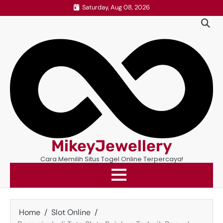
Skip
Saturday, Aug 08, 2026
to
content
MikeyJewellery
Cara Memilih Situs Togel Online Terpercaya!
Home
Slot Online