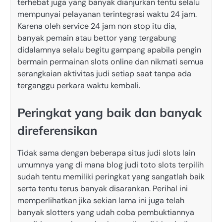
terhebat juga yang banyak dianjurkan tentu selalu
mempunyai pelayanan terintegrasi waktu 24 jam.
Karena oleh service 24 jam non stop itu dia,
banyak pemain atau bettor yang tergabung
didalamnya selalu begitu gampang apabila pengin
bermain permainan slots online dan nikmati semua
serangkaian aktivitas judi setiap saat tanpa ada
terganggu perkara waktu kembali.
Peringkat yang baik dan banyak
direferensikan
Tidak sama dengan beberapa situs judi slots lain
umumnya yang di mana blog judi toto slots terpilih
sudah tentu memiliki peringkat yang sangatlah baik
serta tentu terus banyak disarankan. Perihal ini
memperlihatkan jika sekian lama ini juga telah
banyak slotters yang udah coba pembuktiannya