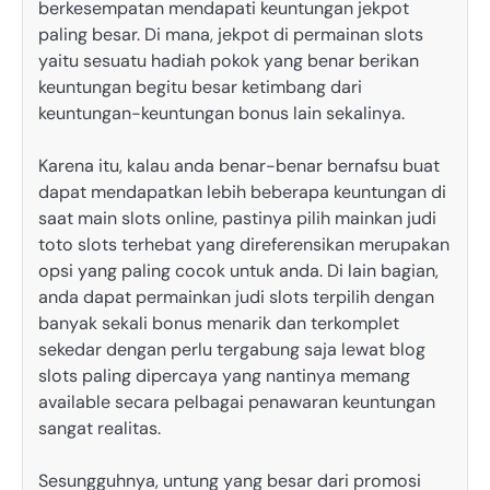
berkesempatan mendapati keuntungan jekpot
paling besar. Di mana, jekpot di permainan slots
yaitu sesuatu hadiah pokok yang benar berikan
keuntungan begitu besar ketimbang dari
keuntungan-keuntungan bonus lain sekalinya.
Karena itu, kalau anda benar-benar bernafsu buat
dapat mendapatkan lebih beberapa keuntungan di
saat main slots online, pastinya pilih mainkan judi
toto slots terhebat yang direferensikan merupakan
opsi yang paling cocok untuk anda. Di lain bagian,
anda dapat permainkan judi slots terpilih dengan
banyak sekali bonus menarik dan terkomplet
sekedar dengan perlu tergabung saja lewat blog
slots paling dipercaya yang nantinya memang
available secara pelbagai penawaran keuntungan
sangat realitas.
Sesungguhnya, untung yang besar dari promosi