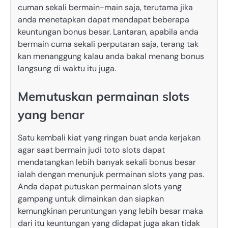
cuman sekali bermain-main saja, terutama jika
anda menetapkan dapat mendapat beberapa
keuntungan bonus besar. Lantaran, apabila anda
bermain cuma sekali perputaran saja, terang tak
kan menanggung kalau anda bakal menang bonus
langsung di waktu itu juga.
Memutuskan permainan slots
yang benar
Satu kembali kiat yang ringan buat anda kerjakan
agar saat bermain judi toto slots dapat
mendatangkan lebih banyak sekali bonus besar
ialah dengan menunjuk permainan slots yang pas.
Anda dapat putuskan permainan slots yang
gampang untuk dimainkan dan siapkan
kemungkinan peruntungan yang lebih besar maka
dari itu keuntungan yang didapat juga akan tidak