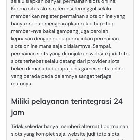
selalu siapkan banyak permainan slots online.
Karena situs slots referensi terunggul selalu
memberikan register permainan slots online yang
banyak sebab mengharapkan kalau tiap-tiap
member-nya bakal gampang juga peroleh
kepuasan dengan perlu permainkan permainan
slots online mana saja didalamnya. Sampai,
permainan slots yang ditunjukkan website judi toto
slots terhebat selalu datang dari provider slots
beken di mana beberapa jenis games slots online
yang berada pada dalamnya sangat terjaga
mutunya.
Miliki pelayanan terintegrasi 24
jam
Tidak sekedar hanya memberi alternatif permainan
slots yang komplet saja, website judi toto slots