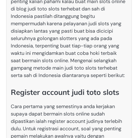
penting kalian pahami kalau buat main slots online
di blog judi toto slots terhebat dan sah di
Indonesia pastilah ditanggung begitu
mempermudah karena pelayanan judi slots yang
disiapkan lantas yang pasti buat bisa dicicipi
seluruhnya golongan slotters yang ada pada
Indonesia, terpenting buat tiap-tiap orang yang
waktu ini mengidamkan buat coba hoki terbaik
saat bermain slots online. Mengenai selangkah
gampang metode main judi toto slots terhebat
serta sah di Indonesia diantaranya seperti berikut:
Register account judi toto slots
Cara pertama yang semestinya anda kerjakan
supaya dapat bermain slots online sudah
dipastikan ialah register account judinya terlebih
dulu. Untuk registrasi account, soal yang penting
pemain melakukan awalnya yaitu dengan