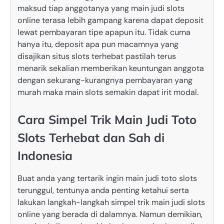
maksud tiap anggotanya yang main judi slots
online terasa lebih gampang karena dapat deposit
lewat pembayaran tipe apapun itu. Tidak cuma
hanya itu, deposit apa pun macamnya yang
disajikan situs slots terhebat pastilah terus
menarik sekalian memberikan keuntungan anggota
dengan sekurang-kurangnya pembayaran yang
murah maka main slots semakin dapat irit modal.
Cara Simpel Trik Main Judi Toto
Slots Terhebat dan Sah di
Indonesia
Buat anda yang tertarik ingin main judi toto slots
terunggul, tentunya anda penting ketahui serta
lakukan langkah-langkah simpel trik main judi slots
online yang berada di dalamnya. Namun demikian,