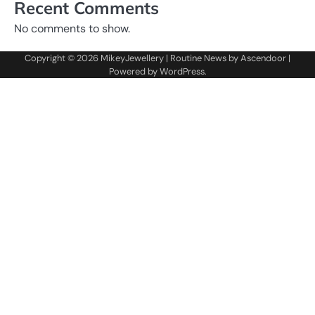
Recent Comments
No comments to show.
Copyright © 2026
MikeyJewellery
| Routine News by
Ascendoor
|
Powered by
WordPress
.