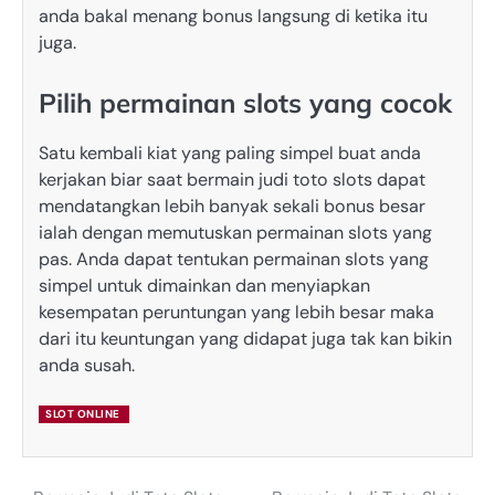
anda bakal menang bonus langsung di ketika itu
juga.
Pilih permainan slots yang cocok
Satu kembali kiat yang paling simpel buat anda
kerjakan biar saat bermain judi toto slots dapat
mendatangkan lebih banyak sekali bonus besar
ialah dengan memutuskan permainan slots yang
pas. Anda dapat tentukan permainan slots yang
simpel untuk dimainkan dan menyiapkan
kesempatan peruntungan yang lebih besar maka
dari itu keuntungan yang didapat juga tak kan bikin
anda susah.
SLOT ONLINE