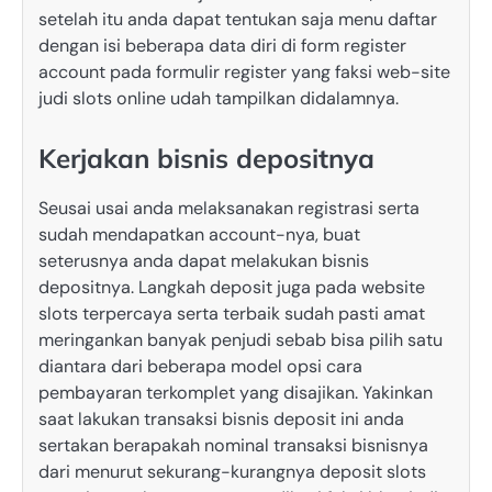
setelah itu anda dapat tentukan saja menu daftar
dengan isi beberapa data diri di form register
account pada formulir register yang faksi web-site
judi slots online udah tampilkan didalamnya.
Kerjakan bisnis depositnya
Seusai usai anda melaksanakan registrasi serta
sudah mendapatkan account-nya, buat
seterusnya anda dapat melakukan bisnis
depositnya. Langkah deposit juga pada website
slots terpercaya serta terbaik sudah pasti amat
meringankan banyak penjudi sebab bisa pilih satu
diantara dari beberapa model opsi cara
pembayaran terkomplet yang disajikan. Yakinkan
saat lakukan transaksi bisnis deposit ini anda
sertakan berapakah nominal transaksi bisnisnya
dari menurut sekurang-kurangnya deposit slots