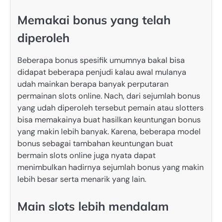
Memakai bonus yang telah
diperoleh
Beberapa bonus spesifik umumnya bakal bisa
didapat beberapa penjudi kalau awal mulanya
udah mainkan berapa banyak perputaran
permainan slots online. Nach, dari sejumlah bonus
yang udah diperoleh tersebut pemain atau slotters
bisa memakainya buat hasilkan keuntungan bonus
yang makin lebih banyak. Karena, beberapa model
bonus sebagai tambahan keuntungan buat
bermain slots online juga nyata dapat
menimbulkan hadirnya sejumlah bonus yang makin
lebih besar serta menarik yang lain.
Main slots lebih mendalam