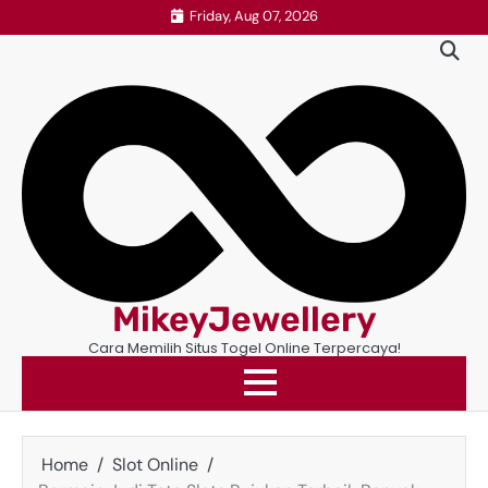
Skip
Friday, Aug 07, 2026
to
content
MikeyJewellery
Cara Memilih Situs Togel Online Terpercaya!
Home
Slot Online