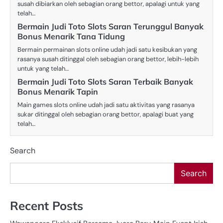
susah dibiarkan oleh sebagian orang bettor, apalagi untuk yang
telah…
Bermain Judi Toto Slots Saran Terunggul Banyak
Bonus Menarik Tana Tidung
Bermain permainan slots online udah jadi satu kesibukan yang
rasanya susah ditinggal oleh sebagian orang bettor, lebih-lebih
untuk yang telah…
Bermain Judi Toto Slots Saran Terbaik Banyak
Bonus Menarik Tapin
Main games slots online udah jadi satu aktivitas yang rasanya
sukar ditinggal oleh sebagian orang bettor, apalagi buat yang
telah…
Search
Search
Recent Posts