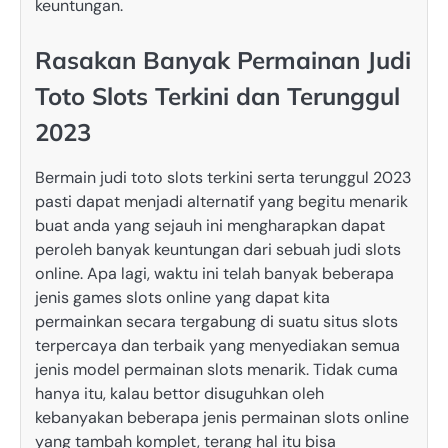
keuntungan.
Rasakan Banyak Permainan Judi
Toto Slots Terkini dan Terunggul
2023
Bermain judi toto slots terkini serta terunggul 2023
pasti dapat menjadi alternatif yang begitu menarik
buat anda yang sejauh ini mengharapkan dapat
peroleh banyak keuntungan dari sebuah judi slots
online. Apa lagi, waktu ini telah banyak beberapa
jenis games slots online yang dapat kita
permainkan secara tergabung di suatu situs slots
terpercaya dan terbaik yang menyediakan semua
jenis model permainan slots menarik. Tidak cuma
hanya itu, kalau bettor disuguhkan oleh
kebanyakan beberapa jenis permainan slots online
yang tambah komplet, terang hal itu bisa