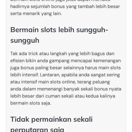
hadirnya sejumlah bonus yang tambah lebih besar
serta menarik yang lain.
Bermain slots lebih sungguh-
sungguh
Tak ada trick atau langkah yang lebih bagus dan
efisien bikin anda gampang mencapai kemenangan
juga bonus paling besar selainnya harus main slots
lebih intensif. Lantaran, apabila anda sangat sering
atau intensif main slots online, terang peluang
anda dalam memenangi banyak sekali bonus nyata
lebih besar dari cuman sekali atau kedua kalinya
bermain slots saja.
Tidak permainkan sekali
perputaran saja