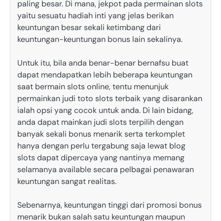
paling besar. Di mana, jekpot pada permainan slots
yaitu sesuatu hadiah inti yang jelas berikan
keuntungan besar sekali ketimbang dari
keuntungan-keuntungan bonus lain sekalinya.
Untuk itu, bila anda benar-benar bernafsu buat
dapat mendapatkan lebih beberapa keuntungan
saat bermain slots online, tentu menunjuk
permainkan judi toto slots terbaik yang disarankan
ialah opsi yang cocok untuk anda. Di lain bidang,
anda dapat mainkan judi slots terpilih dengan
banyak sekali bonus menarik serta terkomplet
hanya dengan perlu tergabung saja lewat blog
slots dapat dipercaya yang nantinya memang
selamanya available secara pelbagai penawaran
keuntungan sangat realitas.
Sebenarnya, keuntungan tinggi dari promosi bonus
menarik bukan salah satu keuntungan maupun