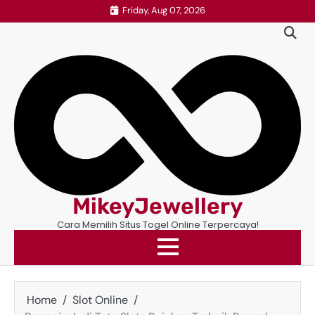
Skip
Friday, Aug 07, 2026
to
content
MikeyJewellery
Cara Memilih Situs Togel Online Terpercaya!
Home
Slot Online