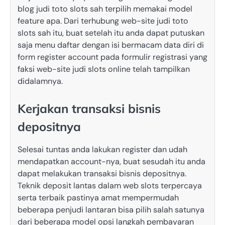
blog judi toto slots sah terpilih memakai model
feature apa. Dari terhubung web-site judi toto
slots sah itu, buat setelah itu anda dapat putuskan
saja menu daftar dengan isi bermacam data diri di
form register account pada formulir registrasi yang
faksi web-site judi slots online telah tampilkan
didalamnya.
Kerjakan transaksi bisnis
depositnya
Selesai tuntas anda lakukan register dan udah
mendapatkan account-nya, buat sesudah itu anda
dapat melakukan transaksi bisnis depositnya.
Teknik deposit lantas dalam web slots terpercaya
serta terbaik pastinya amat mempermudah
beberapa penjudi lantaran bisa pilih salah satunya
dari beberapa model opsi langkah pembayaran