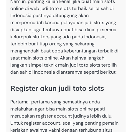
Namun, penting kalian kenali jika buat main slots
online di web judi toto slots terbaik serta sah di
Indonesia pastinya ditanggung akan
mempermudah karena pelayanan judi slots yang
disiapkan juga tentunya buat bisa dicicipi semua
kelompok slotters yang ada pada Indonesia,
terlebih buat tiap orang yang sekarang
menghendaki buat coba keberuntungan terbaik di
saat main slots online. Akan halnya langkah-
langkah simpel teknik main judi toto slots terpilih
dan sah di Indonesia diantaranya seperti berikut:
Register akun judi toto slots
Pertama-pertama yang semestinya anda
melakukan agar bisa main slots online pasti
merupakan register account judinya lebih dulu.
Untuk register account, soal yang penting pemain
kerjakan awalnya yakni dengan terhubung situs