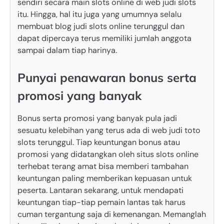
sendiri secara main slots online di web judi slots
itu. Hingga, hal itu juga yang umumnya selalu
membuat blog judi slots online terunggul dan
dapat dipercaya terus memiliki jumlah anggota
sampai dalam tiap harinya.
Punyai penawaran bonus serta
promosi yang banyak
Bonus serta promosi yang banyak pula jadi
sesuatu kelebihan yang terus ada di web judi toto
slots terunggul. Tiap keuntungan bonus atau
promosi yang didatangkan oleh situs slots online
terhebat terang amat bisa memberi tambahan
keuntungan paling memberikan kepuasan untuk
peserta. Lantaran sekarang, untuk mendapati
keuntungan tiap-tiap pemain lantas tak harus
cuman tergantung saja di kemenangan. Memanglah