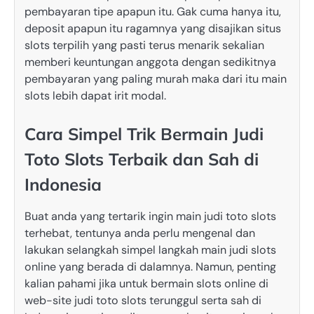
pembayaran tipe apapun itu. Gak cuma hanya itu,
deposit apapun itu ragamnya yang disajikan situs
slots terpilih yang pasti terus menarik sekalian
memberi keuntungan anggota dengan sedikitnya
pembayaran yang paling murah maka dari itu main
slots lebih dapat irit modal.
Cara Simpel Trik Bermain Judi
Toto Slots Terbaik dan Sah di
Indonesia
Buat anda yang tertarik ingin main judi toto slots
terhebat, tentunya anda perlu mengenal dan
lakukan selangkah simpel langkah main judi slots
online yang berada di dalamnya. Namun, penting
kalian pahami jika untuk bermain slots online di
web-site judi toto slots terunggul serta sah di