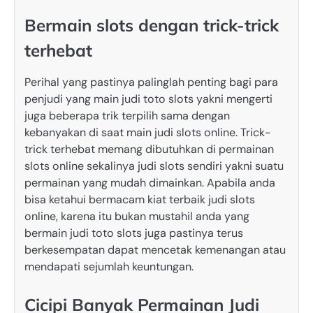
Bermain slots dengan trick-trick
terhebat
Perihal yang pastinya palinglah penting bagi para
penjudi yang main judi toto slots yakni mengerti
juga beberapa trik terpilih sama dengan
kebanyakan di saat main judi slots online. Trick-
trick terhebat memang dibutuhkan di permainan
slots online sekalinya judi slots sendiri yakni suatu
permainan yang mudah dimainkan. Apabila anda
bisa ketahui bermacam kiat terbaik judi slots
online, karena itu bukan mustahil anda yang
bermain judi toto slots juga pastinya terus
berkesempatan dapat mencetak kemenangan atau
mendapati sejumlah keuntungan.
Cicipi Banyak Permainan Judi