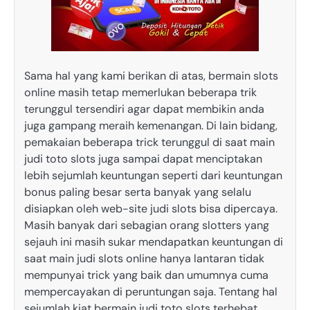
Sama hal yang kami berikan di atas, bermain slots
online masih tetap memerlukan beberapa trik
terunggul tersendiri agar dapat membikin anda
juga gampang meraih kemenangan. Di lain bidang,
pemakaian beberapa trick terunggul di saat main
judi toto slots juga sampai dapat menciptakan
lebih sejumlah keuntungan seperti dari keuntungan
bonus paling besar serta banyak yang selalu
disiapkan oleh web-site judi slots bisa dipercaya.
Masih banyak dari sebagian orang slotters yang
sejauh ini masih sukar mendapatkan keuntungan di
saat main judi slots online hanya lantaran tidak
mempunyai trick yang baik dan umumnya cuma
mempercayakan di peruntungan saja. Tentang hal
sejumlah kiat bermain judi toto slots terhebat