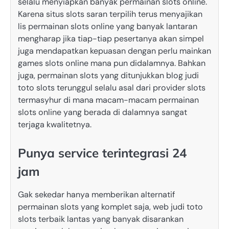
selalu menyiapkan banyak permainan slots online.
Karena situs slots saran terpilih terus menyajikan
lis permainan slots online yang banyak lantaran
mengharap jika tiap-tiap pesertanya akan simpel
juga mendapatkan kepuasan dengan perlu mainkan
games slots online mana pun didalamnya. Bahkan
juga, permainan slots yang ditunjukkan blog judi
toto slots terunggul selalu asal dari provider slots
termasyhur di mana macam-macam permainan
slots online yang berada di dalamnya sangat
terjaga kwalitetnya.
Punya service terintegrasi 24
jam
Gak sekedar hanya memberikan alternatif
permainan slots yang komplet saja, web judi toto
slots terbaik lantas yang banyak disarankan