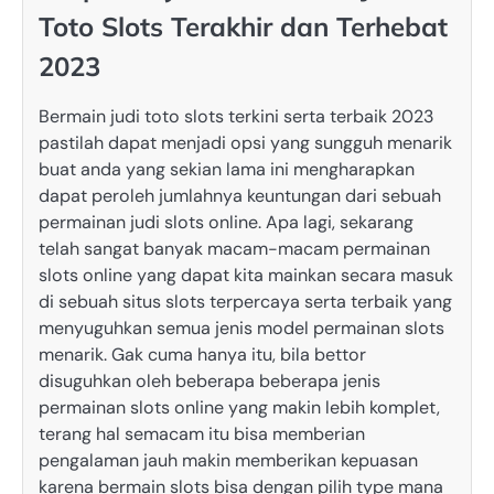
Toto Slots Terakhir dan Terhebat
2023
Bermain judi toto slots terkini serta terbaik 2023
pastilah dapat menjadi opsi yang sungguh menarik
buat anda yang sekian lama ini mengharapkan
dapat peroleh jumlahnya keuntungan dari sebuah
permainan judi slots online. Apa lagi, sekarang
telah sangat banyak macam-macam permainan
slots online yang dapat kita mainkan secara masuk
di sebuah situs slots terpercaya serta terbaik yang
menyuguhkan semua jenis model permainan slots
menarik. Gak cuma hanya itu, bila bettor
disuguhkan oleh beberapa beberapa jenis
permainan slots online yang makin lebih komplet,
terang hal semacam itu bisa memberian
pengalaman jauh makin memberikan kepuasan
karena bermain slots bisa dengan pilih type mana