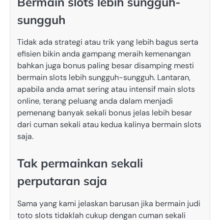
Bermain slots lebih sungguh-
sungguh
Tidak ada strategi atau trik yang lebih bagus serta
efisien bikin anda gampang meraih kemenangan
bahkan juga bonus paling besar disamping mesti
bermain slots lebih sungguh-sungguh. Lantaran,
apabila anda amat sering atau intensif main slots
online, terang peluang anda dalam menjadi
pemenang banyak sekali bonus jelas lebih besar
dari cuman sekali atau kedua kalinya bermain slots
saja.
Tak permainkan sekali
perputaran saja
Sama yang kami jelaskan barusan jika bermain judi
toto slots tidaklah cukup dengan cuman sekali