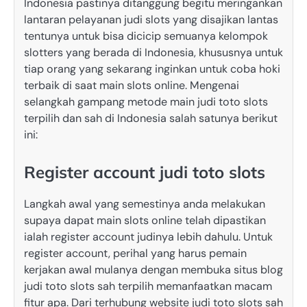
Indonesia pastinya ditanggung begitu meringankan
lantaran pelayanan judi slots yang disajikan lantas
tentunya untuk bisa dicicip semuanya kelompok
slotters yang berada di Indonesia, khususnya untuk
tiap orang yang sekarang inginkan untuk coba hoki
terbaik di saat main slots online. Mengenai
selangkah gampang metode main judi toto slots
terpilih dan sah di Indonesia salah satunya berikut
ini:
Register account judi toto slots
Langkah awal yang semestinya anda melakukan
supaya dapat main slots online telah dipastikan
ialah register account judinya lebih dahulu. Untuk
register account, perihal yang harus pemain
kerjakan awal mulanya dengan membuka situs blog
judi toto slots sah terpilih memanfaatkan macam
fitur apa. Dari terhubung website judi toto slots sah