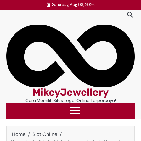
Skip
Saturday, Aug 08, 2026
to
content
MikeyJewellery
Cara Memilih Situs Togel Online Terpercaya!
Home
Slot Online