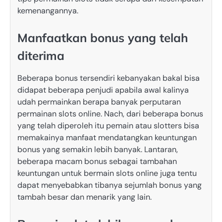
kemenangannya.
Manfaatkan bonus yang telah
diterima
Beberapa bonus tersendiri kebanyakan bakal bisa
didapat beberapa penjudi apabila awal kalinya
udah permainkan berapa banyak perputaran
permainan slots online. Nach, dari beberapa bonus
yang telah diperoleh itu pemain atau slotters bisa
memakainya manfaat mendatangkan keuntungan
bonus yang semakin lebih banyak. Lantaran,
beberapa macam bonus sebagai tambahan
keuntungan untuk bermain slots online juga tentu
dapat menyebabkan tibanya sejumlah bonus yang
tambah besar dan menarik yang lain.