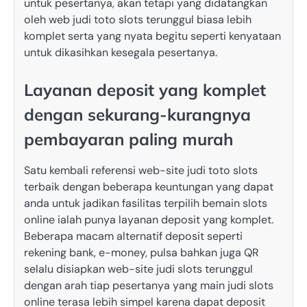
untuk pesertanya, akan tetapi yang didatangkan
oleh web judi toto slots terunggul biasa lebih
komplet serta yang nyata begitu seperti kenyataan
untuk dikasihkan kesegala pesertanya.
Layanan deposit yang komplet
dengan sekurang-kurangnya
pembayaran paling murah
Satu kembali referensi web-site judi toto slots
terbaik dengan beberapa keuntungan yang dapat
anda untuk jadikan fasilitas terpilih bemain slots
online ialah punya layanan deposit yang komplet.
Beberapa macam alternatif deposit seperti
rekening bank, e-money, pulsa bahkan juga QR
selalu disiapkan web-site judi slots terunggul
dengan arah tiap pesertanya yang main judi slots
online terasa lebih simpel karena dapat deposit