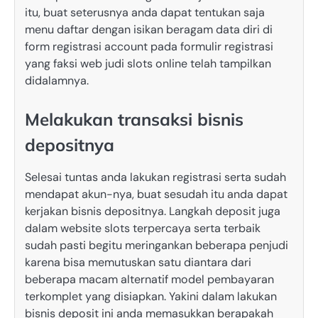
itu, buat seterusnya anda dapat tentukan saja
menu daftar dengan isikan beragam data diri di
form registrasi account pada formulir registrasi
yang faksi web judi slots online telah tampilkan
didalamnya.
Melakukan transaksi bisnis
depositnya
Selesai tuntas anda lakukan registrasi serta sudah
mendapat akun-nya, buat sesudah itu anda dapat
kerjakan bisnis depositnya. Langkah deposit juga
dalam website slots terpercaya serta terbaik
sudah pasti begitu meringankan beberapa penjudi
karena bisa memutuskan satu diantara dari
beberapa macam alternatif model pembayaran
terkomplet yang disiapkan. Yakini dalam lakukan
bisnis deposit ini anda memasukkan berapakah