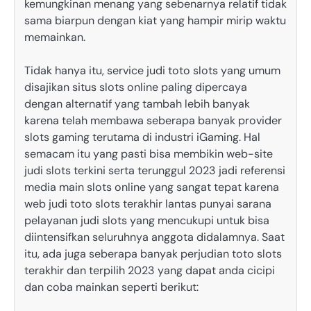
kemungkinan menang yang sebenarnya relatif tidak
sama biarpun dengan kiat yang hampir mirip waktu
memainkan.
Tidak hanya itu, service judi toto slots yang umum
disajikan situs slots online paling dipercaya
dengan alternatif yang tambah lebih banyak
karena telah membawa seberapa banyak provider
slots gaming terutama di industri iGaming. Hal
semacam itu yang pasti bisa membikin web-site
judi slots terkini serta terunggul 2023 jadi referensi
media main slots online yang sangat tepat karena
web judi toto slots terakhir lantas punyai sarana
pelayanan judi slots yang mencukupi untuk bisa
diintensifkan seluruhnya anggota didalamnya. Saat
itu, ada juga seberapa banyak perjudian toto slots
terakhir dan terpilih 2023 yang dapat anda cicipi
dan coba mainkan seperti berikut: