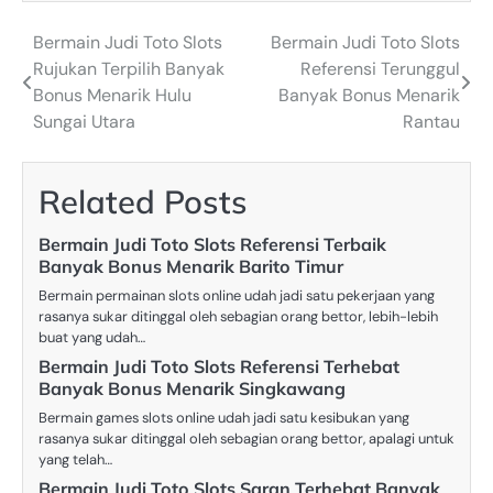
Bermain Judi Toto Slots
Bermain Judi Toto Slots
Post
Rujukan Terpilih Banyak
Referensi Terunggul
navigation
Bonus Menarik Hulu
Banyak Bonus Menarik
Sungai Utara
Rantau
Related Posts
Bermain Judi Toto Slots Referensi Terbaik
Banyak Bonus Menarik Barito Timur
Bermain permainan slots online udah jadi satu pekerjaan yang
rasanya sukar ditinggal oleh sebagian orang bettor, lebih-lebih
buat yang udah…
Bermain Judi Toto Slots Referensi Terhebat
Banyak Bonus Menarik Singkawang
Bermain games slots online udah jadi satu kesibukan yang
rasanya sukar ditinggal oleh sebagian orang bettor, apalagi untuk
yang telah…
Bermain Judi Toto Slots Saran Terhebat Banyak