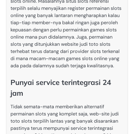
slots online. Masalahnya situs slots referensi
terpilih selalu menyajikan register permainan slots
online yang banyak lantaran mengharapkan kalau
tiap-tiap member-nya bakal ringan juga peroleh
kepuasan dengan perlu permainkan games slots
online mana pun didalamnya. Juga, permainan
slots yang ditunjukkan website judi toto slots
terhebat terus datang dari provider slots terkenal
di mana macam-macam games slots online yang
ada pada dalamnya sudah terjaga kwalitasnya.
Punyai service terintegrasi 24
jam
Tidak semata-mata memberikan alternatif
permainan slots yang komplet saja, web-site judi
toto slots terpilih lantas yang banyak disarankan
pastinya terus mempunyai service terintegrasi