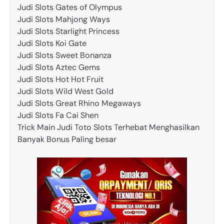
Judi Slots Gates of Olympus
Judi Slots Mahjong Ways
Judi Slots Starlight Princess
Judi Slots Koi Gate
Judi Slots Sweet Bonanza
Judi Slots Aztec Gems
Judi Slots Hot Hot Fruit
Judi Slots Wild West Gold
Judi Slots Great Rhino Megaways
Judi Slots Fa Cai Shen
Trick Main Judi Toto Slots Terhebat Menghasilkan
Banyak Bonus Paling besar