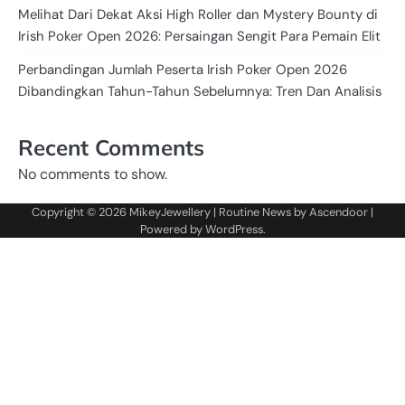
Melihat Dari Dekat Aksi High Roller dan Mystery Bounty di
Irish Poker Open 2026: Persaingan Sengit Para Pemain Elit
Perbandingan Jumlah Peserta Irish Poker Open 2026
Dibandingkan Tahun-Tahun Sebelumnya: Tren Dan Analisis
Recent Comments
No comments to show.
Copyright © 2026
MikeyJewellery
| Routine News by
Ascendoor
|
Powered by
WordPress
.