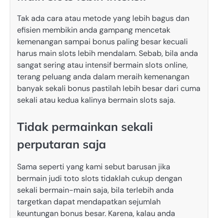
Tak ada cara atau metode yang lebih bagus dan
efisien membikin anda gampang mencetak
kemenangan sampai bonus paling besar kecuali
harus main slots lebih mendalam. Sebab, bila anda
sangat sering atau intensif bermain slots online,
terang peluang anda dalam meraih kemenangan
banyak sekali bonus pastilah lebih besar dari cuma
sekali atau kedua kalinya bermain slots saja.
Tidak permainkan sekali
perputaran saja
Sama seperti yang kami sebut barusan jika
bermain judi toto slots tidaklah cukup dengan
sekali bermain-main saja, bila terlebih anda
targetkan dapat mendapatkan sejumlah
keuntungan bonus besar. Karena, kalau anda