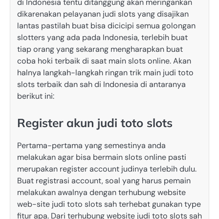
di Indonesia tentu ditanggung akan meringankan
dikarenakan pelayanan judi slots yang disajikan
lantas pastilah buat bisa dicicipi semua golongan
slotters yang ada pada Indonesia, terlebih buat
tiap orang yang sekarang mengharapkan buat
coba hoki terbaik di saat main slots online. Akan
halnya langkah-langkah ringan trik main judi toto
slots terbaik dan sah di Indonesia di antaranya
berikut ini:
Register akun judi toto slots
Pertama-pertama yang semestinya anda
melakukan agar bisa bermain slots online pasti
merupakan register account judinya terlebih dulu.
Buat registrasi account, soal yang harus pemain
melakukan awalnya dengan terhubung website
web-site judi toto slots sah terhebat gunakan type
fitur apa. Dari terhubung website judi toto slots sah