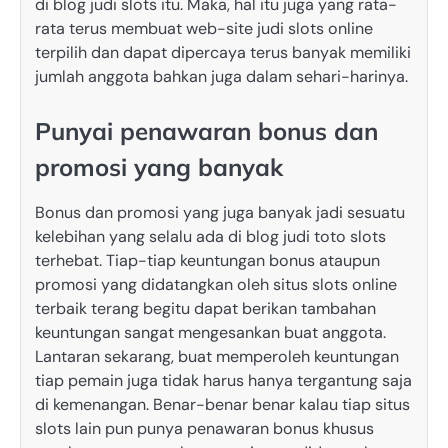
di blog judi slots itu. Maka, hal itu juga yang rata-
rata terus membuat web-site judi slots online
terpilih dan dapat dipercaya terus banyak memiliki
jumlah anggota bahkan juga dalam sehari-harinya.
Punyai penawaran bonus dan
promosi yang banyak
Bonus dan promosi yang juga banyak jadi sesuatu
kelebihan yang selalu ada di blog judi toto slots
terhebat. Tiap-tiap keuntungan bonus ataupun
promosi yang didatangkan oleh situs slots online
terbaik terang begitu dapat berikan tambahan
keuntungan sangat mengesankan buat anggota.
Lantaran sekarang, buat memperoleh keuntungan
tiap pemain juga tidak harus hanya tergantung saja
di kemenangan. Benar-benar benar kalau tiap situs
slots lain pun punya penawaran bonus khusus